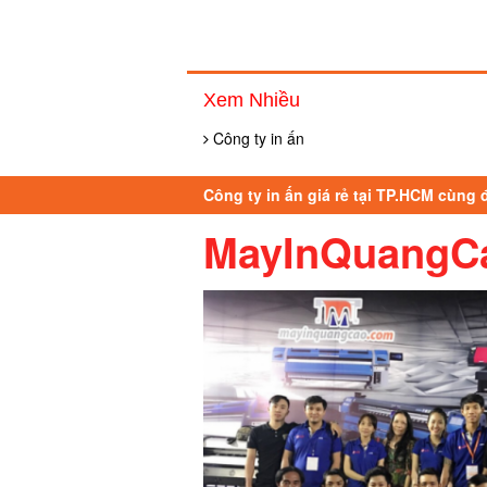
Xem Nhiều
Công ty in ấn
Công ty in ấn giá rẻ tại TP.HCM cùng
MayInQuangC