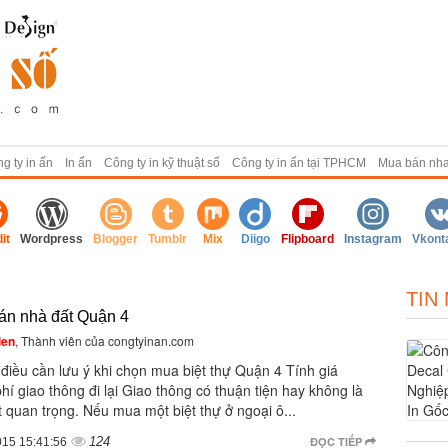
g ty in ấn
In ấn
Công ty in kỹ thuật số
Công ty in ấn tại TPHCM
Mua bán nh
it
Wordpress
Blogger
Tumblr
Mix
Diigo
Flipboard
Instagram
Vkont
TIN
án nhà đất Quận 4
ien
, Thành viên của congtyinan.com
điều cần lưu ý khi chọn mua biệt thự Quận 4 Tính giá
hí giao thông đi lại Giao thông có thuận tiện hay không là
t quan trọng. Nếu mua một biệt thự ở ngoại ô...
124
ĐỌC TIẾP
015 15:41:56