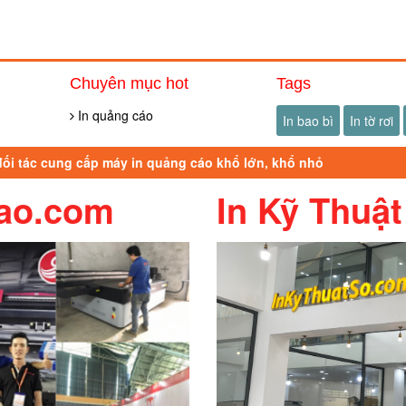
Chuyên mục hot
Tags
In quảng cáo
In bao bì
In tờ rơi
 đối tác cung cấp máy in quảng cáo khổ lớn, khổ nhỏ
ao.com
In Kỹ Thuật