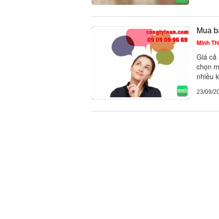
Mua b
Minh Th
Giá cả 
chọn m
nhiều k
23/09/2