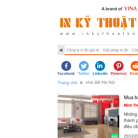
Công ty in ấn giá rẻ
Giải pháp in ấn
Côn
Facebook
Twitter
Linkedin
Pinterest
Redd
nhà đất Hà Nội
Trang chủ
.
Mua b
Minh Th
Những 
thành p
điều rấ
25/12/2