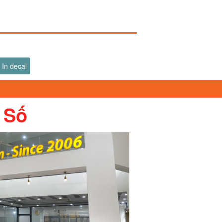
In decal
 Số