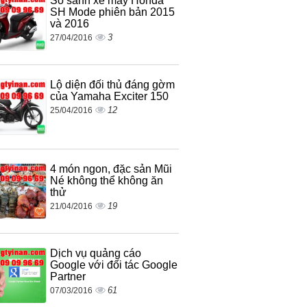
So sánh xe máy Honda
SH Mode phiên bản 2015
và 2016
3
27/04/2016
Lộ diện đối thủ đáng gờm
của Yamaha Exciter 150
12
25/04/2016
4 món ngon, đặc sản Mũi
Né không thể không ăn
thử
19
21/04/2016
Dịch vụ quảng cáo
Google với đối tác Google
Partner
61
07/03/2016