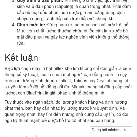
Quy trình ủ đầu phun:
Khi hết giờ làm việc, quy trình vệ
sinh và ủ đầu phun (capping) là quan trọng nhất. Phải đảm
bảo bề mặt đầu phun luôn được giữ ẩm bằng dung dịch
chuyên dụng, tránh tiếp xúc trực tiếp với không khí.
Chọn mực in:
Đừng ham rẻ mà mua các loại mực trôi nổi.
Mực kém chất lượng thường chứa nhiều cặn làm xước bề
mặt đầu phun và gây tắc nghẽn vĩnh viễn không thể thông
rửa.
Kết luận
Việc lựa chọn máy in bạt hiflex khổ lớn không chỉ đơn giản là xem
thông số kỹ thuật, mà là chọn một người bạn đồng hành tin cậy
trên con đường kinh doanh. Infiniti, Taimes hay Crystal mang lại
sự yên tâm về độ nồi đồng cối đá; Mimaki mang lại đẳng cấp chất
lượng; còn BluePrint là giải pháp kinh tế thông minh.
Tùy thuộc vào ngân sách, đối tượng khách hàng và định hướng
phát triển, bạn hãy cân nhắc kỹ lưỡng trước khi quyết định. Và
quan trọng nhất, hãy tìm đến những nhà cung cấp uy tín, có đội
ngũ kỹ thuật mạnh để được hỗ trợ tốt nhất sau bán hàng.
Đăng bởi minhnhatkent