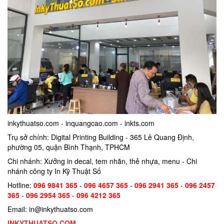
inkythuatso.com - inquangcao.com - inkts.com
Trụ sở chính: Digital Printing Building - 365 Lê Quang Định,
phường 05, quận Bình Thạnh, TPHCM
Chi nhánh: Xưởng in decal, tem nhãn, thẻ nhựa, menu - Chi
nhánh công ty In Kỹ Thuật Số
Hotline:
096 9841 365
-
096 4657 365
-
096 2941 365
-
096 2457
365
-
096 2954 365
-
096 4212 365
Email: in@inkythuatso.com
INKYTHUATSO.COM