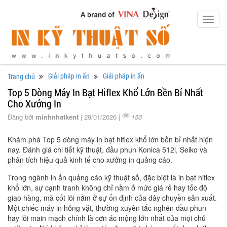
Toggl
navig
Giải pháp in ấn
Giải pháp in ấn
Trang chủ
Top 5 Dòng Máy In Bạt Hiflex Khổ Lớn Bền Bỉ Nhất
Cho Xưởng In
Đăng bởi
minhnhatkent
| 29/01/2026 |
153
Khám phá Top 5 dòng máy in bạt hiflex khổ lớn bền bỉ nhất hiện
nay. Đánh giá chi tiết kỹ thuật, đầu phun Konica 512i, Seiko và
phân tích hiệu quả kinh tế cho xưởng in quảng cáo.
Trong ngành in ấn quảng cáo kỹ thuật số, đặc biệt là in bạt hiflex
khổ lớn, sự cạnh tranh không chỉ nằm ở mức giá rẻ hay tốc độ
giao hàng, mà cốt lõi nằm ở sự ổn định của dây chuyền sản xuất.
Một chiếc máy in hỏng vặt, thường xuyên tắc nghẽn đầu phun
hay lỗi main mạch chính là cơn ác mộng lớn nhất của mọi chủ