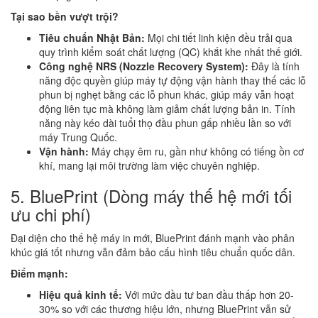
Tại sao bền vượt trội?
Tiêu chuẩn Nhật Bản:
Mọi chi tiết linh kiện đều trải qua
quy trình kiểm soát chất lượng (QC) khắt khe nhất thế giới.
Công nghệ NRS (Nozzle Recovery System):
Đây là tính
năng độc quyền giúp máy tự động vận hành thay thế các lỗ
phun bị nghẹt bằng các lỗ phun khác, giúp máy vẫn hoạt
động liên tục mà không làm giảm chất lượng bản in. Tính
năng này kéo dài tuổi thọ đầu phun gấp nhiều lần so với
máy Trung Quốc.
Vận hành:
Máy chạy êm ru, gần như không có tiếng ồn cơ
khí, mang lại môi trường làm việc chuyên nghiệp.
5. BluePrint (Dòng máy thế hệ mới tối
ưu chi phí)
Đại diện cho thế hệ máy in mới, BluePrint đánh mạnh vào phân
khúc giá tốt nhưng vẫn đảm bảo cấu hình tiêu chuẩn quốc dân.
Điểm mạnh:
Hiệu quả kinh tế:
Với mức đầu tư ban đầu thấp hơn 20-
30% so với các thương hiệu lớn, nhưng BluePrint vẫn sử