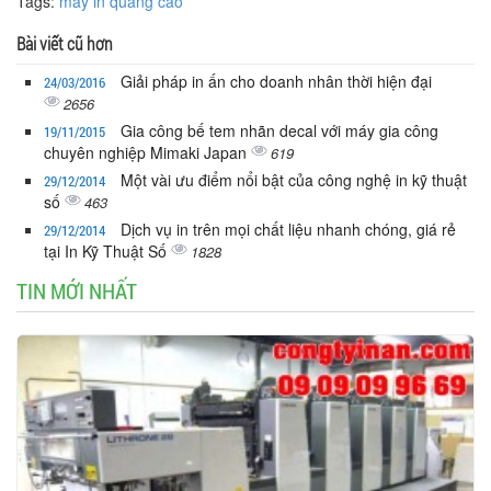
Tags:
máy in quảng cáo
Bài viết cũ hơn
Giải pháp in ấn cho doanh nhân thời hiện đại
24/03/2016
2656
Gia công bế tem nhãn decal với máy gia công
19/11/2015
chuyên nghiệp Mimaki Japan
619
Một vài ưu điểm nổi bật của công nghệ in kỹ thuật
29/12/2014
số
463
Dịch vụ in trên mọi chất liệu nhanh chóng, giá rẻ
29/12/2014
tại In Kỹ Thuật Số
1828
TIN MỚI NHẤT