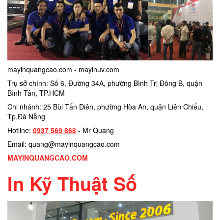
mayinquangcao.com - mayinuv.com
Trụ sở chính: Số 6, Đường 34A, phường Bình Trị Đông B, quận
Bình Tân, TP.HCM
Chi nhánh: 25 Bùi Tấn Diên, phường Hòa An, quận Liên Chiểu,
Tp.Đà Nẵng
Hotline:
0937 569 868
- Mr Quang
Email: quang@mayinquangcao.com
MAYINQUANGCAO.COM
In Kỹ Thuật Số