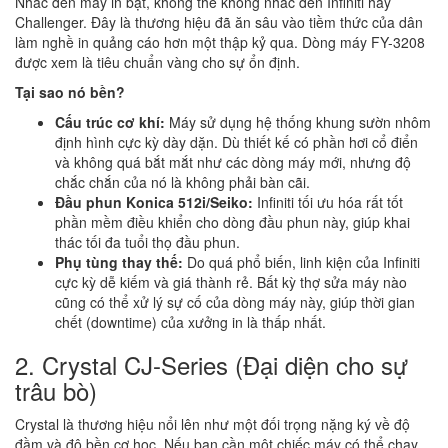
Nhắc đến máy in bạt, không thể không nhắc đến Infiniti hay
Challenger. Đây là thương hiệu đã ăn sâu vào tiềm thức của dân
làm nghề in quảng cáo hơn một thập kỷ qua. Dòng máy FY-3208
được xem là tiêu chuẩn vàng cho sự ổn định.
Tại sao nó bền?
Cấu trúc cơ khí:
Máy sử dụng hệ thống khung sườn nhôm
định hình cực kỳ dày dặn. Dù thiết kế có phần hơi cổ điển
và không quá bắt mắt như các dòng máy mới, nhưng độ
chắc chắn của nó là không phải bàn cãi.
Đầu phun Konica 512i/Seiko:
Infiniti tối ưu hóa rất tốt
phần mềm điều khiển cho dòng đầu phun này, giúp khai
thác tối đa tuổi thọ đầu phun.
Phụ tùng thay thế:
Do quá phổ biến, linh kiện của Infiniti
cực kỳ dễ kiếm và giá thành rẻ. Bất kỳ thợ sửa máy nào
cũng có thể xử lý sự cố của dòng máy này, giúp thời gian
chết (downtime) của xưởng in là thấp nhất.
2. Crystal CJ-Series (Đại diện cho sự
trâu bò)
Crystal là thương hiệu nổi lên như một đối trọng nặng ký về độ
đầm và độ bền cơ học. Nếu bạn cần một chiếc máy có thể chạy