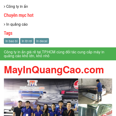
Công ty in ấn
Chuyên mục hot
In quảng cáo
Tags
In bao bì
In tờ rơi
In decal
Công ty in ấn giá rẻ tại TP.HCM cùng đối tác cung cấp máy in
quảng cáo khổ lớn, khổ nhỏ
MayInQuangCao.com