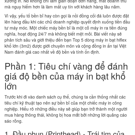
xưởng in. Nó không chỉ làm gián đoạn đơn hàng, mất doanh thu
mà nguy hiểm hơn là làm mất uy tín với khách hàng lâu năm.
Vì vậy, yếu tố bền bỉ hay còn gọi là nồi đồng cối đá luôn được đặt
lên hàng đầu khi các chủ doanh nghiệp quyết định xuống tiền đầu
tư máy móc. Một chiếc máy bền bỉ là một cỗ máy in ra tiền đúng
nghĩa, hoạt động 24/7 mà không biết mệt mỏi. Bài viết này sẽ
phân tích sâu và giới thiệu đến bạn Top 5 dòng máy in bạt hiflex
khổ lớn (3m2) được giới chuyên môn và cộng đồng in ấn tại Việt
Nam đánh giá cao nhất về độ bền và tính ổn định.
Phần 1: Tiêu chí vàng để đánh
giá độ bền của máy in bạt khổ
lớn
Trước khi đi vào danh sách cụ thể, chúng ta cần thống nhất các
tiêu chí kỹ thuật tạo nên sự bền bỉ của một chiếc máy in công
nghiệp. Hiểu rõ những điều này sẽ giúp bạn trở thành một người
mua hàng thông thái, không bị hoa mắt bởi những lời quảng cáo
sáo rỗng.
1. Đầu phun (Printhead) - Trái tim của