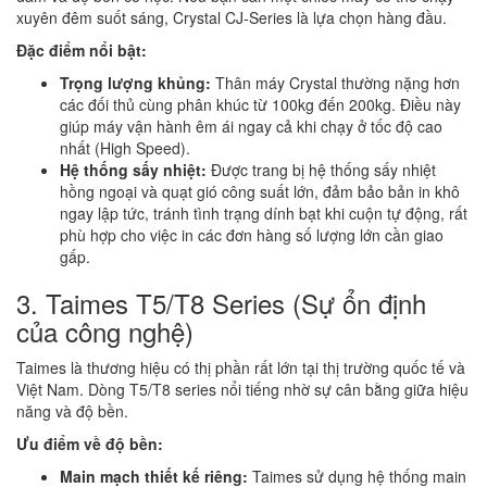
xuyên đêm suốt sáng, Crystal CJ-Series là lựa chọn hàng đầu.
Đặc điểm nổi bật:
Trọng lượng khủng:
Thân máy Crystal thường nặng hơn
các đối thủ cùng phân khúc từ 100kg đến 200kg. Điều này
giúp máy vận hành êm ái ngay cả khi chạy ở tốc độ cao
nhất (High Speed).
Hệ thống sấy nhiệt:
Được trang bị hệ thống sấy nhiệt
hồng ngoại và quạt gió công suất lớn, đảm bảo bản in khô
ngay lập tức, tránh tình trạng dính bạt khi cuộn tự động, rất
phù hợp cho việc in các đơn hàng số lượng lớn cần giao
gấp.
3. Taimes T5/T8 Series (Sự ổn định
của công nghệ)
Taimes là thương hiệu có thị phần rất lớn tại thị trường quốc tế và
Việt Nam. Dòng T5/T8 series nổi tiếng nhờ sự cân bằng giữa hiệu
năng và độ bền.
Ưu điểm về độ bền:
Main mạch thiết kế riêng:
Taimes sử dụng hệ thống main