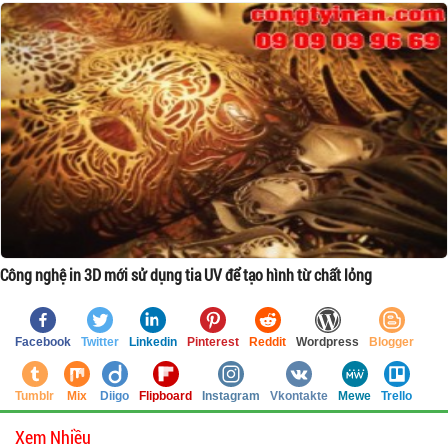
Công nghệ in 3D mới sử dụng tia UV để tạo hình từ chất lỏng
Facebook
Twitter
Linkedin
Pinterest
Reddit
Wordpress
Blogger
Tumblr
Mix
Diigo
Flipboard
Instagram
Vkontakte
Mewe
Trello
Xem Nhiều