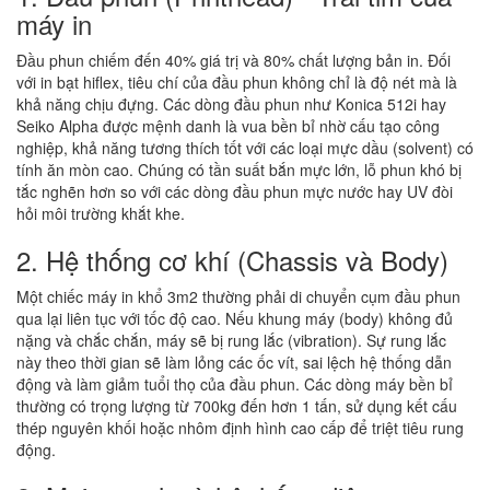
máy in
Đầu phun chiếm đến 40% giá trị và 80% chất lượng bản in. Đối
với in bạt hiflex, tiêu chí của đầu phun không chỉ là độ nét mà là
khả năng chịu đựng. Các dòng đầu phun như Konica 512i hay
Seiko Alpha được mệnh danh là vua bền bỉ nhờ cấu tạo công
nghiệp, khả năng tương thích tốt với các loại mực dầu (solvent) có
tính ăn mòn cao. Chúng có tần suất bắn mực lớn, lỗ phun khó bị
tắc nghẽn hơn so với các dòng đầu phun mực nước hay UV đòi
hỏi môi trường khắt khe.
2. Hệ thống cơ khí (Chassis và Body)
Một chiếc máy in khổ 3m2 thường phải di chuyển cụm đầu phun
qua lại liên tục với tốc độ cao. Nếu khung máy (body) không đủ
nặng và chắc chắn, máy sẽ bị rung lắc (vibration). Sự rung lắc
này theo thời gian sẽ làm lỏng các ốc vít, sai lệch hệ thống dẫn
động và làm giảm tuổi thọ của đầu phun. Các dòng máy bền bỉ
thường có trọng lượng từ 700kg đến hơn 1 tấn, sử dụng kết cấu
thép nguyên khối hoặc nhôm định hình cao cấp để triệt tiêu rung
động.