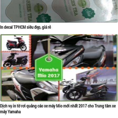
In decal TPHCM siêu đẹp, giá rẻ
Dịch vụ in tờ rơi quảng cáo xe máy Mio mới nhất 2017 cho Trung tâm xe
máy Yamaha