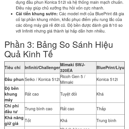
dụng đầu phun Konica 512i và hệ thống main mạch chuẩn.
Điều này giúp chủ xưởng thu hồi vốn cực nhanh.
Cải tiến khung sườn:
Các model mới của BluePrint đã gia
cố lại phần khung nhôm, khắc phục điểm yếu rung lắc của
các dòng máy giá rẻ đời cũ. Độ bền được đánh giá 8/10 so
với Infiniti nhưng giá thành lại hấp dẫn hơn nhiều.
Phần 3: Bảng So Sánh Hiệu
Quả Kinh Tế
Mimaki SWJ-
Tiêu chí
Infiniti/Challenger
BluePrint/Liyu
320EA
Ricoh Gen 5 /
Đầu phun
Seiko / Konica 512i
Konica 512i
Mimaki
Độ bền
khung
Rất cao
Tuyệt đối
Khá
máy
Chi phí
Trung bình cao
Rất cao
Thấp
đầu tư
Khả năng
Tốt
Khá
Trung bình
giữ giá