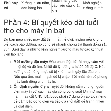
Khách hàng cao
Phù hợp
Xưởng in lâu năm,
Khởi nghiệp,
cấp, yêu cầu khắt
với
đơn hàng lớn
xưởng in mới
khe
Phần 4: Bí quyết kéo dài tuổi
thọ cho máy in bạt
Dù bạn mua chiếc máy đắt tiền nhất thế giới, nhưng nếu không
biết cách bảo dưỡng, nó cũng sẽ nhanh chóng trở thành đống sắt
vụn. Dưới đây là những kinh nghiệm xương máu từ các kỹ thuật
viên lão làng:
Môi trường đặt máy:
Đầu phun điện tử rất nhạy cảm với
nhiệt độ và độ ẩm. Nhiệt độ lý tưởng là từ 20-25 độ C. Nếu
xưởng quá nóng, mực sẽ bị khô nhanh gây tắc đầu phun.
Nếu quá ẩm, main mạch dễ bị chập. Tốt nhất nên có phòng
máy lạnh riêng cho máy in.
Ổn định nguồn điện:
Tuyệt đối không cắm chung nguồn
điện máy in với các máy gia công công suất lớn như máy
hàn, máy cắt CNC. Bắt buộc phải sử dụng ổn áp Lioa riêng
để đảm bảo dòng điện và tiếp địa (nối đất) để tránh nhiễu
và giật điện.