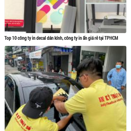
Top 10 công ty in decal dán kính, công ty in ấn giá rẻ tại TPHCM