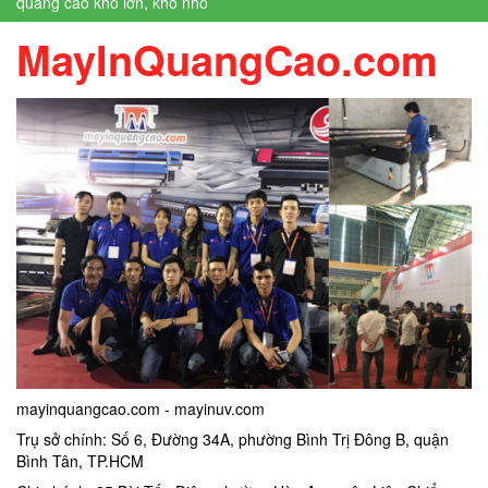
quảng cáo khổ lớn, khổ nhỏ
MayInQuangCao.com
mayinquangcao.com - mayinuv.com
Trụ sở chính: Số 6, Đường 34A, phường Bình Trị Đông B, quận
Bình Tân, TP.HCM