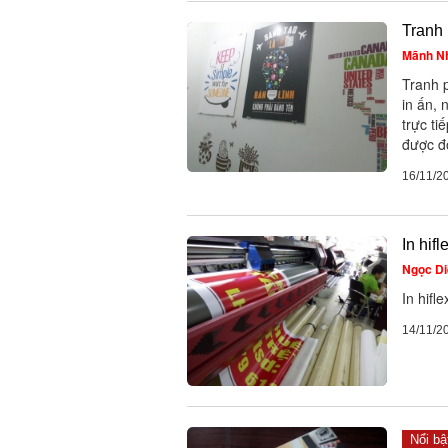
Tranh 
Mãnh N
Tranh p
in ấn, 
trực ti
được đó
16/11/2
In hifl
Ngọc Di
In hifl
14/11/2
Nổi bậ