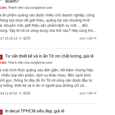
doanh?
Liên
, Thành viên của congtyinan.com
 là ấn phẩm quảng cáo được nhiều chủ doanh nghiệp, công
 hàng lựa chọn để giới thiệu, quảng bá các chương trình
iá, khuyến mãi, giới thiệu sản phẩm/dịch vụ mới,… đến
húng. Vậy tờ rơi có công dụng như thế nào? Hãy cùng tìm...
3270
ĐỌC TIẾP
017 15:16:13
Tư vấn thiết kế và in ấn Tờ rơi chất lượng, giá rẻ
t
Liên
, Thành viên của congtyinan.com
là một hình thức quảng cáo đơn giản, tiết kiệm nhưng hiệu
 nhiều loại sản phẩm, dịch vụ khác nhau. Bên cạnh kích
hỏ gọn, thông tin đầy đủ thì Tờ rơi cũng cần được đầu tư
ý tưởng, thiết kế và in ấn vì người qua đường chỉ có...
3135
ĐỌC TIẾP
016 11:42:52
In decal TPHCM siêu đẹp, giá rẻ
t