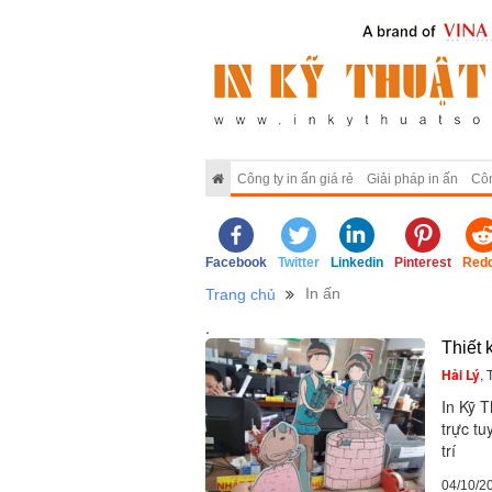
Công ty in ấn giá rẻ
Giải pháp in ấn
Côn
Facebook
Twitter
Linkedin
Pinterest
Redd
In ấn
Trang chủ
.
Thiết 
Hải Lý
,
In Kỹ 
trực tu
trí
04/10/2