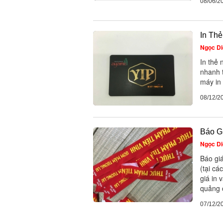
08/06/2
In Th
Ngọc Di
In thẻ 
nhanh 
máy in
08/12/2
Báo Gi
Ngọc Di
Báo giá
(tại cá
giá in 
quảng 
07/12/2