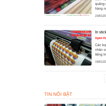
quảng c
hàng ng
23/01/2
In sti
Uyên V
Các loạ
nhân vậ
tiếng I
19/01/2
TIN NỔI BẬT