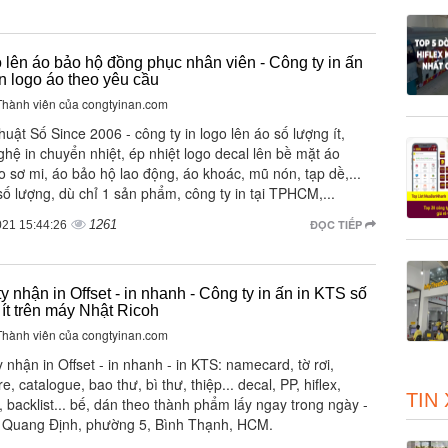
o lên áo bảo hộ đồng phục nhân viên - Công ty in ấn
n logo áo theo yêu cầu
 Thành viên của congtyinan.com
huật Số Since 2006 - công ty in logo lên áo số lượng ít,
hệ in chuyển nhiệt, ép nhiệt logo decal lên bề mặt áo
o sơ mi, áo bảo hộ lao động, áo khoác, mũ nón, tạp dề,...
số lượng, dù chỉ 1 sản phẩm, công ty in tại TPHCM,...
1261
ĐỌC TIẾP
021 15:44:26
y nhận in Offset - in nhanh - Công ty in ấn in KTS số
ít trên máy Nhật Ricoh
 Thành viên của congtyinan.com
 nhận in Offset - in nhanh - in KTS: namecard, tờ rơi,
e, catalogue, bao thư, bì thư, thiệp... decal, PP, hiflex,
TIN
 backlist... bế, dán theo thành phẩm lấy ngay trong ngày -
 Quang Định, phường 5, Bình Thạnh, HCM.