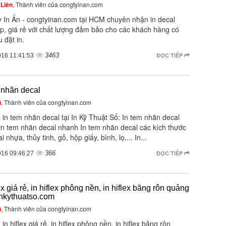
Liên
, Thành viên của congtyinan.com
y In Ấn - congtyinan.com tại HCM chuyên nhận in decal
ẹp, giá rẻ với chất lượng đảm bảo cho các khách hàng có
 đặt in.
3463
ĐỌC TIẾP
016 11:41:53
 nhãn decal
ũ
, Thành viên của congtyinan.com
 in tem nhãn decal tại In Kỹ Thuật Số: In tem nhãn decal
 in tem nhãn decal nhanh In tem nhãn decal các kích thước
i nhựa, thủy tinh, gỗ, hộp giấy, bình, lọ,... In...
366
ĐỌC TIẾP
016 09:46:27
lex giá rẻ, in hiflex phông nền, in hiflex băng rôn quảng
Inkythuatso.com
ũ
, Thành viên của congtyinan.com
 in hiflex giá rẻ, in hiflex phông nền, in hiflex băng rôn