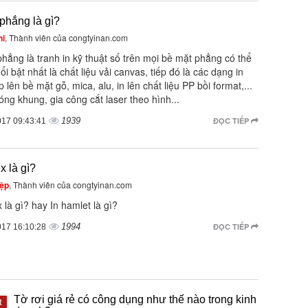
phẳng là gì?
hi
, Thành viên của congtyinan.com
hẳng là tranh in kỹ thuật số trên mọi bề mặt phẳng có thể
nổi bật nhất là chất liệu vải canvas, tiếp đó là các dạng in
ếp lên bề mặt gỗ, mica, alu, in lên chất liệu PP bồi format,...
ng khung, gia công cắt laser theo hình...
1939
ĐỌC TIẾP
017 09:43:41
ex là gì?
ệp
, Thành viên của congtyinan.com
ex là gì? hay In hamlet là gì?
1994
ĐỌC TIẾP
017 16:10:28
Tờ rơi giá rẻ có công dụng như thế nào trong kinh
t