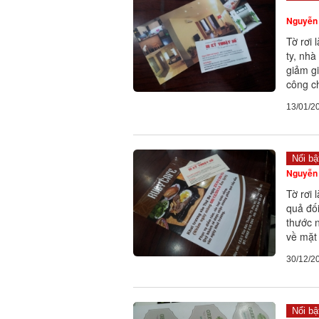
Nguyễn 
Tờ rơi
ty, nhà
giảm g
công c
13/01/2
Nổi bậ
Nguyễn 
Tờ rơi 
quả đối
thước n
về mặt 
30/12/2
Nổi bậ