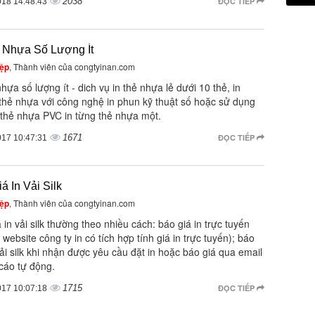
2038
ĐỌC TIẾP
018 14:48:43
ẻ Nhựa Số Lượng Ít
ệp
, Thành viên của congtyinan.com
nhựa số lượng ít - dich vụ in thẻ nhựa lẻ dưới 10 thẻ, in
thẻ nhựa với công nghệ in phun kỹ thuật số hoặc sử dụng
 thẻ nhựa PVC in từng thẻ nhựa một.
1671
ĐỌC TIẾP
017 10:47:31
á In Vải Silk
ệp
, Thành viên của congtyinan.com
 in vải silk thường theo nhiều cách: báo giá in trực tuyến
c website công ty in có tích hợp tính giá in trực tuyến); báo
vải silk khi nhận được yêu cầu đặt in hoặc báo giá qua email
cáo tự động.
1715
ĐỌC TIẾP
017 10:07:18