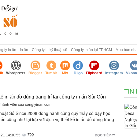
g ty in ấn
In ấn
Công ty in kỹ thuật số
Công ty in ấn tại TPHCM
Mua bán nh
it
Wordpress
Blogger
Tumblr
Mix
Diigo
Flipboard
Instagram
Vkont
TIN
kế in ấn đồ dùng trang trí tại công ty in ấn Sài Gòn
 Thành viên của congtyinan.com
Thuật Số Since 2006 đồng hành cùng quý thầy cô dạy học
yến cũng như tại lớp với dịch vụ thiết kế in ấn đồ dùng trang
799
ĐỌC TIẾP
021 14:30:55