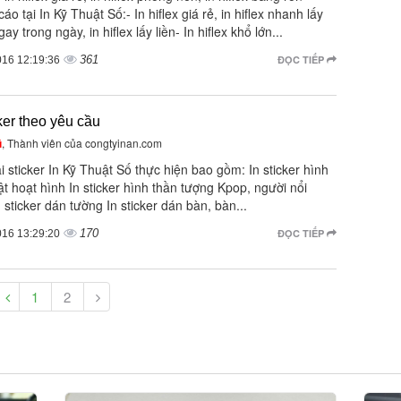
áo tại In Kỹ Thuật Số:- In hiflex giá rẻ, in hiflex nhanh lấy
ay trong ngày, in hiflex lấy liền- In hiflex khổ lớn...
361
ĐỌC TIẾP
016 12:19:36
cker theo yêu cầu
ũ
, Thành viên của congtyinan.com
i sticker In Kỹ Thuật Số thực hiện bao gồm: In sticker hình
t hoạt hình In sticker hình thần tượng Kpop, người nổi
n sticker dán tường In sticker dán bàn, bàn...
170
ĐỌC TIẾP
016 13:29:20
1
2