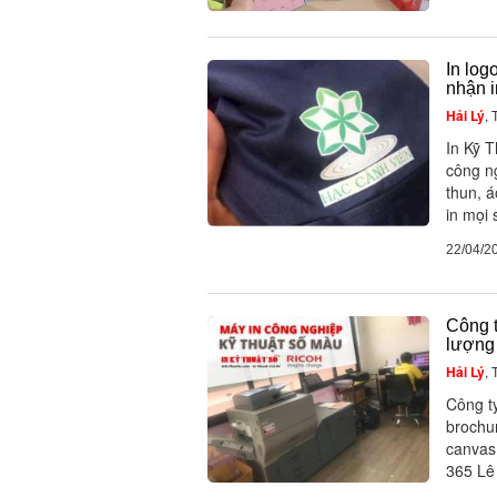
In log
nhận i
Hải Lý
,
In Kỹ T
công ng
thun, á
in mọi 
22/04/2
Công t
lượng 
Hải Lý
,
Công ty
brochur
canvas,
365 Lê