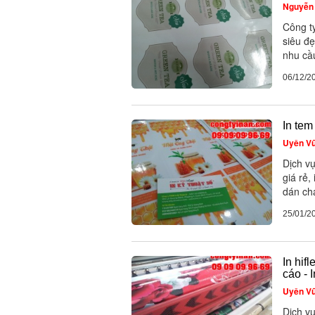
Nguyễn 
Công t
siêu đ
nhu cầu
06/12/2
In tem
Uyên V
Dịch vụ
giá rẻ,
dán cha
25/01/2
In hif
cáo - 
Uyên V
Dịch vụ