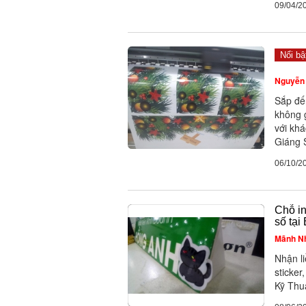
09/04/2
Nổi bậ
Nguyễn 
Sắp đến
không 
với khá
Giáng S
06/10/2
Chỗ in
số tạ
Mãnh N
Nhận li
sticker
Kỹ Thuậ