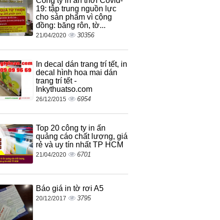
Công ty in ấn thời Covid-
19: tập trung nguồn lực
cho sản phẩm vì cộng
đồng: băng rôn, tờ...
30356
21/04/2020
In decal dán trang trí tết, in
decal hình hoa mai dán
trang trí tết -
Inkythuatso.com
6954
26/12/2015
Top 20 công ty in ấn
quảng cáo chất lượng, giá
rẻ và uy tín nhất TP HCM
6701
21/04/2020
Báo giá in tờ rơi A5
3795
20/12/2017