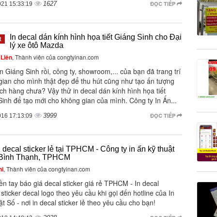
1627
ĐỌC TIẾP
021 15:33:19
In decal dán kính hình họa tiết Giáng Sinh cho Đại
t
lý xe ôtô Mazda
Liên
, Thành viên của congtyinan.com
 Giáng Sinh rồi, công ty, showroom,... của bạn đã trang trí
gian cho mình thật đẹp để thu hút cũng như tạo ấn tượng
ch hàng chưa? Vậy thử in decal dán kính hình họa tiết
inh để tạo mới cho không gian của mình. Công ty In Ấn...
3999
ĐỌC TIẾP
016 17:13:09
 decal sticker lẻ tại TPHCM - Công ty in ấn kỹ thuật
i Bình Thạnh, TPHCM
hi
, Thành viên của congtyinan.com
ền tay báo giá decal sticker giá rẻ TPHCM - In decal
, sticker decal logo theo yêu cầu khi gọi đến hotline của In
t Số - nơi in decal sticker lẻ theo yêu cầu cho bạn!