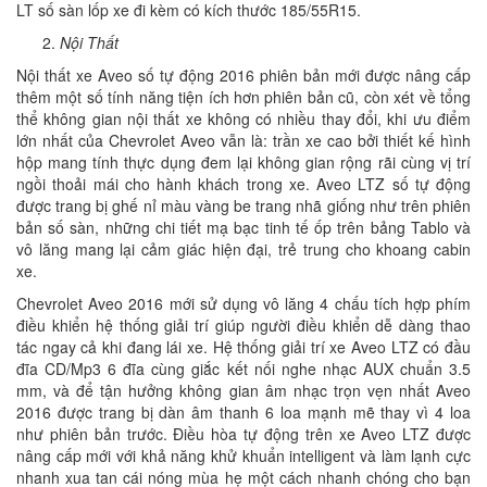
LT số sàn lốp xe đi kèm có kích thước 185/55R15.
Nội Thất
Nội thất xe Aveo số tự động 2016 phiên bản mới được nâng cấp
thêm một số tính năng tiện ích hơn phiên bản cũ, còn xét về tổng
thể không gian nội thất xe không có nhiều thay đổi, khi ưu điểm
lớn nhất của Chevrolet Aveo vẫn là: trần xe cao bởi thiết kế hình
hộp mang tính thực dụng đem lại không gian rộng rãi cùng vị trí
ngồi thoải mái cho hành khách trong xe. Aveo LTZ số tự động
được trang bị ghế nỉ màu vàng be trang nhã giống như trên phiên
bản số sàn, những chi tiết mạ bạc tinh tế ốp trên bảng Tablo và
vô lăng mang lại cảm giác hiện đại, trẻ trung cho khoang cabin
xe.
Chevrolet Aveo 2016 mới sử dụng vô lăng 4 chấu tích hợp phím
điều khiển hệ thống giải trí giúp người điều khiển dễ dàng thao
tác ngay cả khi đang lái xe. Hệ thống giải trí xe Aveo LTZ có đầu
đĩa CD/Mp3 6 đĩa cùng giắc kết nối nghe nhạc AUX chuẩn 3.5
mm, và để tận hưởng không gian âm nhạc trọn vẹn nhất Aveo
2016 được trang bị dàn âm thanh 6 loa mạnh mẽ thay vì 4 loa
như phiên bản trước. Điều hòa tự động trên xe Aveo LTZ được
nâng cấp mới với khả năng khử khuẩn intelligent và làm lạnh cực
nhanh xua tan cái nóng mùa hẹ một cách nhanh chóng cho bạn