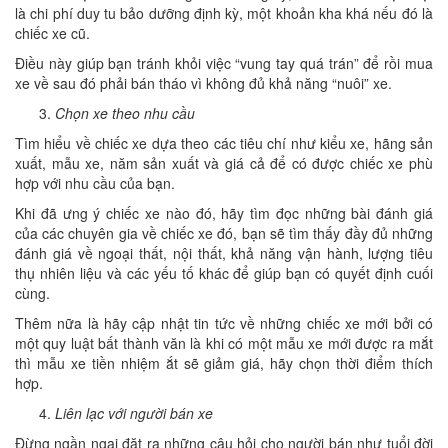
là chi phí duy tu bảo dưỡng định kỳ, một khoản kha khá nếu đó là
chiếc xe cũ.
Điều này giúp bạn tránh khỏi việc “vung tay quá trán” để rồi mua
xe về sau đó phải bán tháo vì không đủ khả năng “nuôi” xe.
Chọn xe theo nhu cầu
Tìm hiểu về chiếc xe dựa theo các tiêu chí như kiểu xe, hãng sản
xuất, mẫu xe, năm sản xuất và giá cả để có được chiếc xe phù
hợp với nhu cầu của bạn.
Khi đã ưng ý chiếc xe nào đó, hãy tìm đọc những bài đánh giá
của các chuyên gia về chiếc xe đó, bạn sẽ tìm thấy đầy đủ những
đánh giá về ngoại thất, nội thất, khả năng vận hành, lượng tiêu
thụ nhiên liệu và các yếu tố khác để giúp bạn có quyết định cuối
cùng.
Thêm nữa là hãy cập nhật tin tức về những chiếc xe mới bởi có
một quy luật bất thành văn là khi có một mẫu xe mới được ra mắt
thì mẫu xe tiền nhiệm ắt sẽ giảm giá, hãy chọn thời điểm thích
hợp.
Liên lạc với người bán xe
Đừng ngần ngại đặt ra những câu hỏi cho người bán như tuổi đời