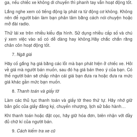
ga, nếu chiếc xe không di chuyển thì phanh tay vẫn hoạt động tốt.
Lắng nghe xem có tiếng động lạ phát ra từ động cơ không. Không
nên để người bán làm bạn phân tâm bằng cách nói chuyện hoặc
mở đài radio.
Thử lái xe trên nhiều kiểu địa hình. Sử dụng nhiều cấp số và chú
ý xem việc vào số có dễ dàng hay không.Hãy chắc chắn rằng
chân côn hoạt động tốt.
Ngã giá
Hãy cố gắng hạ giá bằng các lỗi mà bạn phát hiện ở chiếc xe. Hỏi
về giá mà người bán muốn, sau đó hạ giá bán theo ý của bạn. Có
thể người bán sẽ chấp nhận cái giá bạn đưa ra hoặc đưa ra mức
giá khác gần mức bạn muốn.
Thanh toán và giấy tờ
Làm các thủ tục thanh toán và giấy tờ theo thứ tự. Hãy nhớ giữ
bản gốc của giấy đăng ký, chuyển nhượng, lịch sử bảo hành…
Khi thanh toán hoặc đặt cọc, hãy giữ hóa đơn, biên nhận với đầy
đủ chữ kí của người bán.
Cách kiểm tra xe cũ