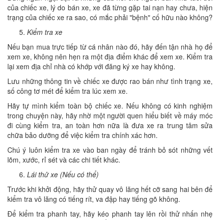
của chiếc xe, lý do bán xe, xe đã từng gặp tai nạn hay chưa, hiện
trạng của chiếc xe ra sao, có mắc phải "bệnh" cố hữu nào không?
Kiểm tra xe
Nếu bạn mua trực tiếp từ cá nhân nào đó, hãy đến tận nhà họ để
xem xe, không nên hẹn ra một địa điểm khác để xem xe. Kiểm tra
lại xem địa chỉ nhà có khớp với đăng ký xe hay không.
Lưu những thông tin về chiếc xe được rao bán như tình trạng xe,
số công tơ mét để kiểm tra lúc xem xe.
Hãy tự mình kiểm toàn bộ chiếc xe. Nếu không có kinh nghiệm
trong chuyện này, hãy nhờ một người quen hiểu biết về máy móc
đi cùng kiểm tra, an toàn hơn nữa là đưa xe ra trung tâm sửa
chữa bảo dưỡng để việc kiểm tra chính xác hơn.
Chú ý luôn kiểm tra xe vào ban ngày để tránh bỏ sót những vết
lõm, xước, rỉ sét và các chi tiết khác.
Lái thử xe (Nếu có thể)
Trước khi khởi động, hãy thử quay vô lăng hết cỡ sang hai bên để
kiểm tra vô lăng có tiếng rít, va đập hay tiếng gõ không.
Để kiểm tra phanh tay, hãy kéo phanh tay lên rồi thử nhấn nhẹ