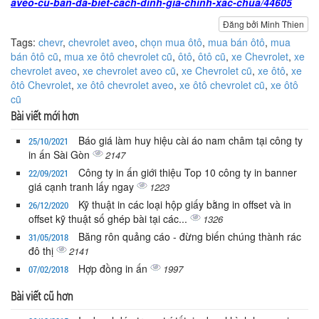
aveo-cu-ban-da-biet-cach-dinh-gia-chinh-xac-chua/44605
Đăng bởi Minh Thien
Tags:
chevr
,
chevrolet aveo
,
chọn mua ôtô
,
mua bán ôtô
,
mua
bán ôtô cũ
,
mua xe ôtô chevrolet cũ
,
ôtô
,
ôtô cũ
,
xe Chevrolet
,
xe
chevrolet aveo
,
xe chevrolet aveo cũ
,
xe Chevrolet cũ
,
xe ôtô
,
xe
ôtô Chevrolet
,
xe ôtô chevrolet aveo
,
xe ôtô chevrolet cũ
,
xe ôtô
cũ
Bài viết mới hơn
Báo giá làm huy hiệu cài áo nam châm tại công ty
25/10/2021
in ấn Sài Gòn
2147
Công ty in ấn giới thiệu Top 10 công ty in banner
22/09/2021
giá cạnh tranh lấy ngay
1223
Kỹ thuật in các loại hộp giấy bằng in offset và in
26/12/2020
offset kỹ thuật số ghép bài tại các...
1326
Băng rôn quảng cáo - đừng biến chúng thành rác
31/05/2018
đô thị
2141
Hợp đồng in ấn
1997
07/02/2018
Bài viết cũ hơn