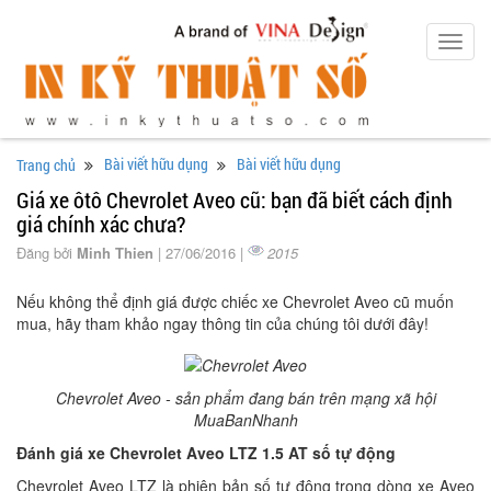
Toggl
navig
Bài viết hữu dụng
Bài viết hữu dụng
Trang chủ
Giá xe ôtô Chevrolet Aveo cũ: bạn đã biết cách định
giá chính xác chưa?
Đăng bởi
Minh Thien
| 27/06/2016 |
2015
Nếu không thể định giá được chiếc xe Chevrolet Aveo cũ muốn
mua, hãy tham khảo ngay thông tin của chúng tôi dưới đây!
Chevrolet Aveo - sản phẩm đang bán trên mạng xã hội
MuaBanNhanh
Đánh giá xe Chevrolet Aveo LTZ 1.5 AT số tự động
Chevrolet Aveo LTZ là phiên bản số tự động trong dòng xe Aveo