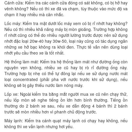
Cánh cửa: Kiểm tra các cánh cửa đóng có sát không, có bị hở hay
vênh không? Nếu có thì xe đã va chạm, tùy thuộc vào mức độ va
chạm ít hay nhiều mà cân nhắc.
Lốc máy: Kiểm tra mặt dưới lốc máy xem có bị rỉ nhớt hay không?
Nếu có thì nhiều khả năng máy bị mòn gioăng. Trường hợp không
rỉ nhớt cũng có thể do nhiều người lường trước được nên sử dụng
nhớt đặc loại 20w-40 hay 30w-50, loại này cũng có tác dụng ngăn
những xe hở bạc không ra khói đen. Thực tế vẫn nên dùng loại
nhớt yêu cầu theo xe là tốt nhất.
Hệ thống làm mát: Kiểm tra hệ thống làm mát như đường ống còn
nguyên vẹn không, nhiều xe cũ hay bị rò rỉ đường ống này.
Trường hợp bị nhẹ có thể tự đông lại nếu xe sử dụng nước mát
loại concentrated (phải pha với nước trước khi sử dụng), nếu
không sẽ bị gây thiếu nước làm nóng máy.
Lốp xe: Ngoài kiểm tra bằng mắt người mua xe cũ nên chạy thử,
nếu lốp mòn sẽ nghe tiếng ồn lớn hơn bình thường. Tiếng ồn
thường do 2 bánh xe sau, nếu xe dẫn động 4 bánh thì 2 bánh
trước sẽ mòn nhiều hơn vì phanh chủ động trước.
Máy lạnh: Kiểm tra cánh quạt máy lạnh có chạy hay không, nếu
không thì xe vẫn lạnh nhưng hơi yếu.