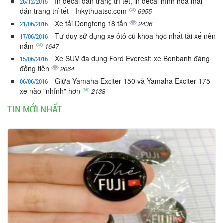
In decal dán trang trí tết, in decal hình hoa mai
26/12/2015
dán trang trí tết - Inkythuatso.com
6955
Xe tải Dongfeng 18 tấn
2436
21/06/2016
Tư duy sử dụng xe ôtô cũ khoa học nhất tài xế nên
17/06/2016
nắm
1647
Xe SUV đa dụng Ford Everest: xe Bonbanh đáng
15/06/2016
đồng tiền
2064
Giữa Yamaha Exciter 150 và Yamaha Exciter 175
06/06/2016
xe nào "nhỉnh" hơn
2138
TIN MỚI NHẤT