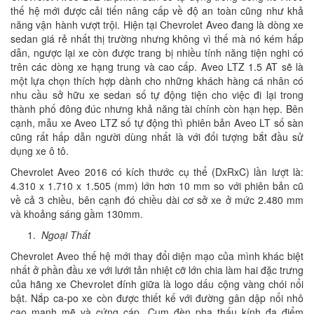
thế hệ mới được cải tiến nâng cấp về độ an toàn cũng như khả
năng vận hành vượt trội. Hiện tại Chevrolet Aveo đang là dòng xe
sedan giá rẻ nhất thị trường nhưng không vì thế mà nó kém hấp
dẫn, ngược lại xe còn được trang bị nhiều tính năng tiện nghi có
trên các dòng xe hạng trung và cao cấp. Aveo LTZ 1.5 AT sẽ là
một lựa chọn thích hợp dành cho những khách hàng cá nhân có
nhu cầu sở hữu xe sedan số tự động tiện cho việc đi lại trong
thành phố đông đúc nhưng khả năng tài chính còn hạn hẹp. Bên
cạnh, mẫu xe Aveo LTZ số tự động thì phiên bản Aveo LT số sàn
cũng rất hấp dẫn người dùng nhất là với đối tượng bắt đầu sử
dụng xe ô tô.
Chevrolet Aveo 2016 có kích thước cụ thể (DxRxC) lần lượt là:
4.310 x 1.710 x 1.505 (mm) lớn hơn 10 mm so với phiên bản cũ
về cả 3 chiều, bên cạnh đó chiều dài cơ sở xe ở mức 2.480 mm
và khoảng sáng gầm 130mm.
Ngoại Thất
Chevrolet Aveo thế hệ mới thay đổi diện mạo của mình khác biệt
nhất ở phần đầu xe với lưới tản nhiệt cỡ lớn chia làm hai đặc trưng
của hãng xe Chevrolet đính giữa là logo dấu cộng vàng chói nổi
bật. Nắp ca-po xe còn được thiết kế với đường gân dập nổi nhô
cao mạnh mẽ và cứng cáp. Cụm đèn pha thấu kính đa điểm