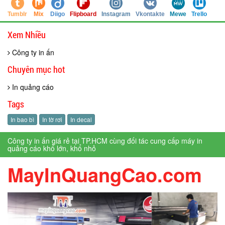
Tumblr
Mix
Diigo
Flipboard
Instagram
Vkontakte
Mewe
Trello
Xem Nhiều
Công ty in ấn
Chuyên mục hot
In quảng cáo
Tags
In bao bì
In tờ rơi
In decal
Công ty in ấn giá rẻ tại TP.HCM cùng đối tác cung cấp máy in
quảng cáo khổ lớn, khổ nhỏ
MayInQuangCao.com