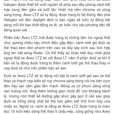
halogen được thiết kế vuốt ngược về phía sau đầy phong cách kết
hợp cùng đèn gầm và lưới tản nhiệt mạ viền chrome vô cùng
sang trọng. Aveo LTZ số tự động được trang bị hệ thống đèn pha
Halogen với đèn daylight định vị ban ngày sẽ luôn tự động bật
sáng mỗi khi bạn khởi động xe đi, an toàn cho các phương tiện dễ
dàng quan sát.
Phiên bản Aveo LTZ mới được trang bị những tiện ích ngoại thất
như: gương chiếu hậu chỉnh điện gập điện, cánh lướt gió đuôi xe
thể thao kèm đèn phanh trên cao và dây sấy kính sau tích hợp
ăng ten bắt sóng Radio. Có thể thấy sự khác biệt duy nhất giữa
ngoại thất xe Aveo LTZ so với Aveo LT nằm ở phần đuôi xe khi ở
bản số tự động được trang bị thêm cánh lướt gió thể thao thay vì
nẹp đuôi xe như trên phiên bản số sàn.
Đuôi xe Aveo LTZ số tự động nổi bật là cánh lướt gió sau xe thể
thao và thanh nẹp biển số mạ chrome sáng bóng nối hai bên cụm
đèn hậu tạo cảm giác liền mạch. Mông xe có phom dáng vồng
cao vuông vức tăng thêm không gian chứa đồ cho khoang hành
lý, nhưng nhờ thiết kế đường gấp khúc gãy gọn ở cản sau giúp
đuôi xe trông vững chãi bề thế hơn giảm bớt tính hình hộp của
chiếc xe. Ngoài ra, vành la-zăng xe Aveo LTZ được trang bị mâm
đúc 15 inch kiểu dáng thể thao 5 chấu kép, cũng giống như Aveo