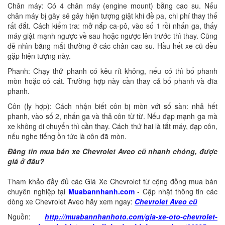
Chân máy: Có 4 chân máy (engine mount) bằng cao su. Nếu
chân máy bị gãy sẽ gây hiện tượng giật khi đề pa, chi phí thay thế
rất đắt. Cách kiểm tra: mở nắp ca-pô, vào số 1 rồi nhấn ga, thấy
máy giật mạnh ngược về sau hoặc ngược lên trước thì thay. Cũng
dễ nhìn bằng mắt thường ở các chân cao su. Hầu hết xe cũ đều
gặp hiện tượng này.
Phanh: Chạy thử phanh có kêu rít không, nếu có thì bố phanh
mòn hoặc có cát. Trường hợp này cần thay cả bố phanh và đĩa
phanh.
Côn (ly hợp): Cách nhận biết côn bị mòn với số sàn: nhả hết
phanh, vào số 2, nhấn ga và thả côn từ từ. Nếu đạp mạnh ga mà
xe không di chuyển thì cần thay. Cách thứ hai là tắt máy, đạp côn,
nếu nghe tiếng ồn tức là côn đã mòn.
Đăng tin mua bán xe Chevrolet Aveo cũ nhanh chóng, được
giá ở đâu?
Tham khảo đầy đủ các Giá Xe Chevrolet từ cộng đồng mua bán
chuyên nghiệp tại
Muabannhanh.com
- Cập nhật thông tin các
dòng xe Chevrolet Aveo hãy xem ngay:
Chevrolet Aveo cũ
Nguồn:
http://muabannhanhoto.com/gia-xe-oto-chevrolet-