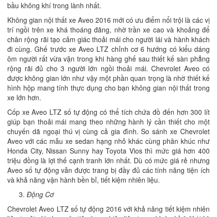
bầu không khí trong lành nhất.
Không gian nội thất xe Aveo 2016 mới có ưu điểm nổi trội là các vị
trí ngồi trên xe khá thoáng đãng, nhờ trần xe cao và khoảng để
chân rộng rãi tạo cảm giác thoải mái cho người lái và hành khách
đi cùng. Ghế trước xe Aveo LTZ chỉnh cơ 6 hướng có kiểu dáng
ôm người rất vừa vặn trong khi hàng ghế sau thiết kế sàn phẳng
rộng rãi đủ cho 3 người lớn ngồi thoải mái. Chevrolet Aveo có
được không gian lớn như vậy một phần quan trọng là nhờ thiết kế
hình hộp mang tính thực dụng cho bạn không gian nội thất trong
xe lớn hơn.
Cốp xe Aveo LTZ số tự động có thể tích chứa đồ đến hơn 300 lít
giúp bạn thoải mái mang theo những hành lý cần thiết cho một
chuyến dã ngoại thú vị cùng cả gia đình. So sánh xe Chevrolet
Aveo với các mẫu xe sedan hạng nhỏ khác cùng phân khúc như
Honda City, Nissan Sunny hay Toyota Vios thì mức giá hơn 400
triệu đồng là lợi thế cạnh tranh lớn nhất. Dù có mức giá rẻ nhưng
Aveo số tự động vẫn được trang bị đầy đủ các tính năng tiện ích
và khả năng vận hành bền bỉ, tiết kiệm nhiên liệu.
Động Cơ
Chevrolet Aveo LTZ số tự động 2016 với khả năng tiết kiệm nhiên