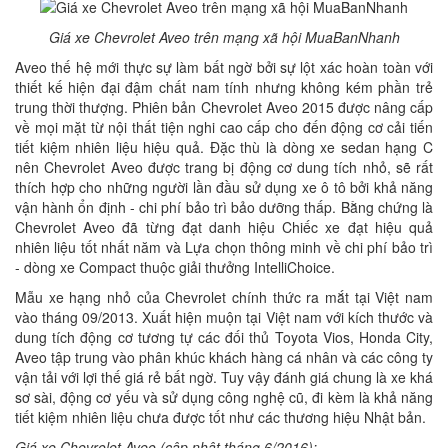
Giá xe Chevrolet Aveo trên mạng xã hội MuaBanNhanh
Aveo thế hệ mới thực sự làm bất ngờ bởi sự lột xác hoàn toàn với
thiết kế hiện đại đậm chất nam tính nhưng không kém phần trẻ
trung thời thượng. Phiên bản Chevrolet Aveo 2015 được nâng cấp
về mọi mặt từ nội thất tiện nghi cao cấp cho đến động cơ cải tiến
tiết kiệm nhiên liệu hiệu quả. Đặc thù là dòng xe sedan hạng C
nên Chevrolet Aveo được trang bị động cơ dung tích nhỏ, sẽ rất
thích hợp cho những người lần đầu sử dụng xe ô tô bởi khả năng
vận hành ổn định - chi phí bảo trì bảo dưỡng thấp. Bằng chứng là
Chevrolet Aveo đã từng đạt danh hiệu Chiếc xe đạt hiệu quả
nhiên liệu tốt nhất năm và Lựa chọn thông minh về chi phí bảo trì
- dòng xe Compact thuộc giải thưởng IntelliChoice.
Mẫu xe hạng nhỏ của Chevrolet chính thức ra mắt tại Việt nam
vào tháng 09/2013. Xuất hiện muộn tại Việt nam với kích thước và
dung tích động cơ tương tự các đối thủ Toyota Vios, Honda City,
Aveo tập trung vào phân khúc khách hàng cá nhân và các công ty
vận tải với lợi thế giá rẻ bất ngờ. Tuy vậy đánh giá chung là xe khá
sơ sài, động cơ yếu và sử dụng công nghệ cũ, đi kèm là khả năng
tiết kiệm nhiên liệu chưa được tốt như các thương hiệu Nhật bản.
Giá xe Chevrolet Aveo (cập nhật tháng 6/2016):