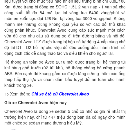
liệu tuyệt vời cho mức tiêu hao nhiên liệu trung bình chỉ 6,8L/100
Km, được trang bị động cơ SOHC 1.5L 2 van nạp - 1 van xả cho
công suất tối đa 84 mã lực tại vòng tua 5400 vòng/phút và
mômen xoắn cực đại 128 Nm tại vòng tua 3000 vòng/phút. Không
mạnh mẽ nhưng cũng không quá yếu so với các đối thủ khác
cùng phân khúc, Chevrolet Aveo cung cấp sức mạnh một cách
vừa đủ cho nhu cầu sử dụng xe đi trên đường bằng và nội đô.
Chevrolet Aveo LTZ được trang bị hộp số tự động 4 cấp cùng chế
độ lái D1 - D2 hỗ trợ cho việc đổ đèo xuống dốc, hành trình số
dạng zích-zắc dễ dàng thao tác và điều khiển cho người lái.
Hệ thống an toàn xe Aveo 2016 mới được trang bị: hệ thống túi
khí hàng ghế trước (02 túi khí), hệ thống chống bó cứng phanh
ABS. Bên cạnh đó khung gầm xe được tăng cường thêm các ống
thép hấp thụ lực va chạm đảm bảo tuyệt đối an toàn cho hành
khách trong xe.
>> Xem thêm:
Giá xe ôtô cũ Chevrolet Aveo
Giá xe Chevrolet Aveo hiện nay
Chevrolet Aveo là dòng xe sedan 5 chỗ cỡ nhỏ có giá rẻ nhất thị
trường hiện nay, chỉ từ 447 triệu đồng bạn đã có ngay cho mình
một chiếc xe sedan mang thương hiệu Mỹ.