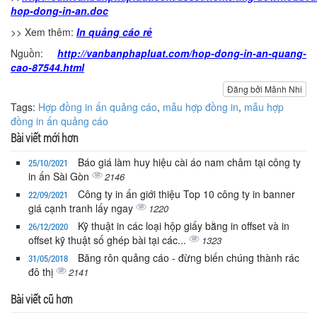
hop-dong-in-an.doc
>> Xem thêm:
In quảng cáo rẻ
Nguồn:
http://vanbanphapluat.com/hop-dong-in-an-quang-
cao-87544.html
Đăng bởi Mãnh Nhi
Tags:
Hợp đồng in ấn quảng cáo
,
mẫu hợp đồng in
,
mẫu hợp
đồng in ấn quảng cáo
Bài viết mới hơn
Báo giá làm huy hiệu cài áo nam châm tại công ty
25/10/2021
in ấn Sài Gòn
2146
Công ty in ấn giới thiệu Top 10 công ty in banner
22/09/2021
giá cạnh tranh lấy ngay
1220
Kỹ thuật in các loại hộp giấy bằng in offset và in
26/12/2020
offset kỹ thuật số ghép bài tại các...
1323
Băng rôn quảng cáo - đừng biến chúng thành rác
31/05/2018
đô thị
2141
Bài viết cũ hơn