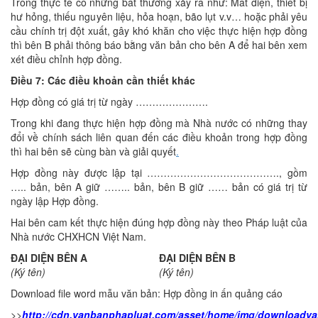
Trong thực tế có những bất thường xảy ra như: Mất điện, thiết bị
hư hỏng, thiếu nguyên liệu, hỏa hoạn, bão lụt v.v… hoặc phải yêu
cầu chính trị đột xuất, gây khó khăn cho việc thực hiện hợp đồng
thì bên B phải thông báo bằng văn bản cho bên A để hai bên xem
xét điều chỉnh hợp đồng.
Điều 7: Các điều khoản cần thiết khác
Hợp đồng có giá trị từ ngày ………………….
Trong khi đang thực hiện hợp đồng mà Nhà nước có những thay
đổi về chính sách liên quan đến các điều khoản trong hợp đồng
thì hai bên sẽ cùng bàn và giải quyết
.
Hợp đồng này được lập tại …………………………………., gồm
….. bản, bên A giữ …….. bản, bên B giữ …… bản có giá trị từ
ngày lập Hợp đồng.
Hai bên cam kết thực hiện đúng hợp đồng này theo Pháp luật của
Nhà nước CHXHCN Việt Nam.
ĐẠI DIỆN BÊN A
ĐẠI DIỆN BÊN B
(Ký tên)
(Ký tên)
Download file word mẫu văn bản: Hợp đồng in ấn quảng cáo
>>
http://cdn.vanbanphapluat.com/asset/home/img/downloadv