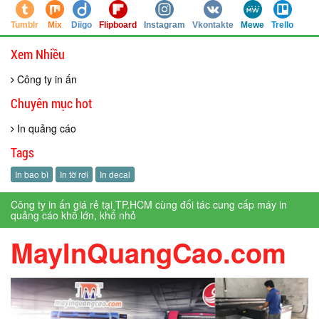
Tumblr
Mix
Diigo
Flipboard
Instagram
Vkontakte
Mewe
Trello
Xem Nhiều
Công ty in ấn
Chuyên mục hot
In quảng cáo
Tags
In bao bì
In tờ rơi
In decal
Công ty in ấn giá rẻ tại TP.HCM cùng đối tác cung cấp máy in
quảng cáo khổ lớn, khổ nhỏ
MayInQuangCao.com