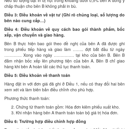
Nếu số lượng đặt in bị hụt trong khoảng dưới 0,5% bên A đồng ý
chấp thuận cho bên B không phải in bù.
Điều 3: Điều khoản về vật t
ư
(Ghi rõ chủng loại, số l
ư
ợng do
bên nào cung cấp…)
Điều 4: Điều khoản về quy cách bao gói thành phẩm, bốc
xếp, vận chuyển và giao hàng.
Bên B thực hiện bao gói theo đề nghị của bên A đã được ghi
trong phiếu tiếp hàng và giao làm …….. đợt bắt đầu từ ngày
…………. Xong vào ngày …………… tại kho của bên B. Bên B
đảm nhận bốc xếp lên phương tiện của bên A. Bên B chỉ giao
hàng khi bên A hoàn tất các thủ tục thanh toán.
Điều 5: Điều khoản về thanh toán
Hàng đặt in với đơn giá đã ghi ở Điều 1, nếu có thay đổi hai bên
xem xét và làm biên bản điều chỉnh cho phù hợp.
Phương thức thanh toán:
Chứng từ thanh toán gồm: Hóa đơn kiêm phiếu xuất kho.
Khi nhận hàng bên A thanh toán toàn bộ giá trị hóa đơn.
Điều 6: Tr
ư
ờng hợp điều chỉnh hợp đồng