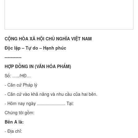
CỘNG HÒA XÃ HỘI CHỦ NGHĨA VIỆT NAM
Độc lập – Tự do – Hạnh phúc
-----------
HỢP ĐỒNG IN (VĂN HÓA PHẨM)
Số: …../HĐ…
- Căn cứ Pháp lý
- Căn cứ vào khả năng và nhu cầu của hai bên.
- Hôm nay ngày ....................... Tại:
Chúng tôi gồm:
Bên A là:
- Địa chỉ: