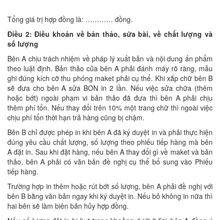
Tổng giá trị hợp đồng là: ………… đồng.
Điều 2: Điều khoản về bản thảo, sửa bài, về chất l
ư
ợng và
số l
ư
ợng
Bên A chịu trách nhiệm về pháp lý xuất bản và nội dung ấn phẩm
theo luật định. Bản thảo của bên A phải đánh máy rõ ràng, mẫu
ghi đúng kích cỡ thu phóng maket phải cụ thể. Khi xắp chữ bên B
sẽ đưa cho bên A sửa BON in 2 lần. Nếu việc sửa chữa (thêm
hoặc bớt) ngoài phạm vi bản thảo đã đưa thì bên A phải chịu
thêm phí tổn. Nếu thay đổi trên 10% một trang chữ thì ngoài việc
chịu phí tổn thời hạn trả hàng cũng bị chậm.
Bên B chỉ được phép in khi bên A đã ký duyệt in và phải thực hiện
đúng yêu cầu chất lượng, số lượng theo phiếu tiếp hàng mà bên
A đặt in. Sau khi đặt hàng, nếu bên A thay đổi gì về maket và bản
thảo, bên A phải có văn bản đề nghị cụ thể bổ sung vào Phiếu
tiếp hàng.
Trường hợp in thêm hoặc rút bớt số lượng, bên A phải đề nghị với
bên B bằng văn bản ngay khi ký duyệt in. Nếu bỏ không in nữa thì
hai bên sẽ làm biên bản hủy hợp đồng.