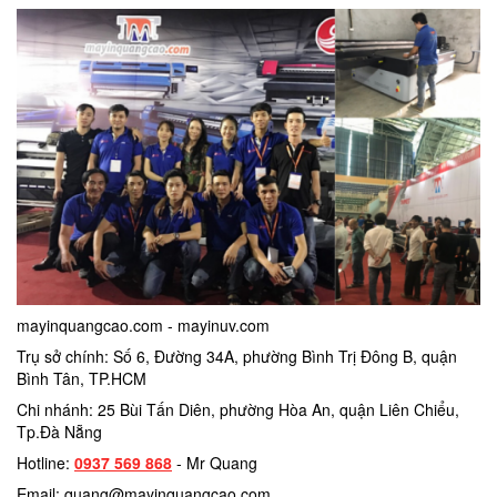
mayinquangcao.com - mayinuv.com
Trụ sở chính: Số 6, Đường 34A, phường Bình Trị Đông B, quận
Bình Tân, TP.HCM
Chi nhánh: 25 Bùi Tấn Diên, phường Hòa An, quận Liên Chiểu,
Tp.Đà Nẵng
Hotline:
0937 569 868
- Mr Quang
Email: quang@mayinquangcao.com