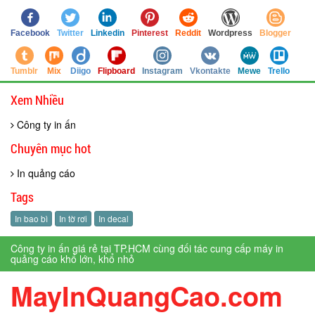
Facebook
Twitter
Linkedin
Pinterest
Reddit
Wordpress
Blogger
Tumblr
Mix
Diigo
Flipboard
Instagram
Vkontakte
Mewe
Trello
Xem Nhiều
Công ty in ấn
Chuyên mục hot
In quảng cáo
Tags
In bao bì
In tờ rơi
In decal
Công ty in ấn giá rẻ tại TP.HCM cùng đối tác cung cấp máy in
quảng cáo khổ lớn, khổ nhỏ
MayInQuangCao.com