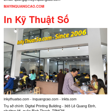
MAYINQUANGCAO.COM
In Kỹ Thuật Số
inkythuatso.com - inquangcao.com - inkts.com
Trụ sở chính: Digital Printing Building - 365 Lê Quang Định,
phường 05, quận Bình Thạnh, TPHCM