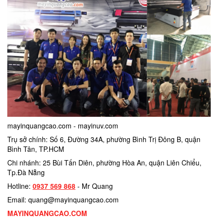
mayinquangcao.com - mayinuv.com
Trụ sở chính: Số 6, Đường 34A, phường Bình Trị Đông B, quận
Bình Tân, TP.HCM
Chi nhánh: 25 Bùi Tấn Diên, phường Hòa An, quận Liên Chiểu,
Tp.Đà Nẵng
Hotline:
0937 569 868
- Mr Quang
Email: quang@mayinquangcao.com
MAYINQUANGCAO.COM