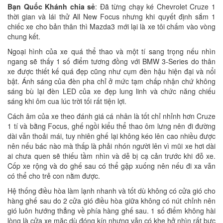
Bạn Quốc Khánh chia sẻ
: Đã từng chạy ké Chevrolet Cruze 1
thời gian và lái thử All New Focus nhưng khi quyết định sắm 1
chiếc xe cho bản thân thì Mazda3 mới lại là xe tôi chấm vào vòng
chung kết.
Ngoại hình của xe quá thể thao và một tí sang trọng nếu nhìn
ngang sẽ thấy 1 số điểm tương đồng với BMW 3-Series do thân
xe được thiết kế quá đẹp cũng như cụm đèn hậu hiện đại và nổi
bật. Ánh sáng của đèn pha chỉ ở mức tạm chấp nhận chứ không
sáng bù lại đèn LED của xe đẹp lung linh và chức năng chiếu
sáng khi ôm cua lúc trời tối rất tiện lợi.
Cách âm của xe theo đánh giá cá nhân là tốt chỉ nhỉnh hơn Cruze
1 tí và bằng Focus, ghế ngồi kiểu thể thao ôm lưng nên đi đường
dài vẫn thoải mái, tuy nhiên ghế lại không kéo lên cao nhiều được
nên nếu bác nào mà thấp là phải nhón người lên vì mũi xe hơi dài
ai chưa quen sẽ thiếu tầm nhìn và dễ bị cạ cản trước khi đỗ xe.
Cốp xe rộng và do ghế sau có thể gập xuống nên nếu đi xa vẫn
có thể cho trẻ con nằm được.
Hệ thống điều hòa làm lạnh nhanh và tốt dù không có cửa gió cho
hàng ghế sau do 2 cửa gió điều hòa giữa không có nút chỉnh nên
gió luôn hướng thẳng về phía hàng ghế sau. 1 số điểm không hài
lòng là cửa xe mặc dù đóng kín nhưng vẫn có khe hở nhìn rất bực