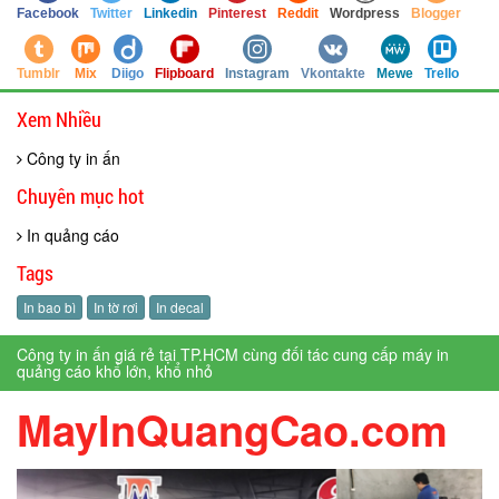
Facebook
Twitter
Linkedin
Pinterest
Reddit
Wordpress
Blogger
Tumblr
Mix
Diigo
Flipboard
Instagram
Vkontakte
Mewe
Trello
Xem Nhiều
Công ty in ấn
Chuyên mục hot
In quảng cáo
Tags
In bao bì
In tờ rơi
In decal
Công ty in ấn giá rẻ tại TP.HCM cùng đối tác cung cấp máy in
quảng cáo khổ lớn, khổ nhỏ
MayInQuangCao.com