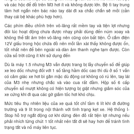
và các hộc để đồ trên M3 hơi ít và không được lớn. Bệ tì tay trung
tâm hơi ngắn nên bác nào tay dài đi xa chắc chắn sẽ mỏi (cần
thay cái bệ khác phù hợp hơn).
Các phím điều chỉnh trên vô-lăng rất mềm tay và tiện lợi nhưng
đôi lúc hoạt động chưa được nhạy phải dùng đến núm xoay và
không thể tắt âm trên vô-lăng nên cũng còn bất tiện. Ổ cắm điện
12V giấu trong hộc chứa đồ nên mỗi lần xài thấy không được ổn,
tốt nhất nên để bên ngoài và dàn âm thanh nghe tạm được. Còn
cửa sổ trời cũng ít khi sử dụng đến
Dù là máy 1.5 nhưng M3 vẫn được trang bị lẫy chuyển số để giúp
xe leo dốc nhưng đối với 1 số tầng hầm dốc cao thì dù ở số 1 vẫn
có cảm giác xe hơi bì gằn mặc dù động cơ không có rú lên, tay lái
của M3 nhẹ nhưng chắc và vào cua rất đầm. Hộp số 6 cấp
chuyển số mượt không có hiện tượng bị giật nhưng giảm sóc của
xe cứng khi đi qua các gờ giảm tốc hơi khó chịu.
Mức tiêu thụ nhiên liệu của xe quá tốt chỉ tầm 6 lít khi đi đường
trường và 9 lít trong nội thành với tình trạng kẹt xe. Hệ thống I-
Stop hỗ trợ ngắt động cơ khi dừng đèn đỏ rất tiện lợi nhưng nếu
phải nhích từng chút 1 tốt nhất nên tắt đi sẽ hay hơn để tránh tình
trạng tắt và nổ máy liên tục.