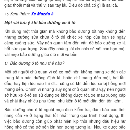
giác thoải mái và thú vị sau tay lái. Điều đó chả có gì là sai cả.
>> Xem thêm:
Xe Mazda 3
Một vài lưu ý khi bảo dưỡng xe ô tô
Khi dùng một thời gian mà không bảo dưỡng tốt,hay không đến
những xưởng sửa chữa ô tô thì chiếc xế hộp của bạn sẽ ngày
càng xuống sức. Vậy nên quan tâm đến vấn đề bảo dưỡng xe là
hết sức qua trọng. Sau đây chúng tôi xin chia sẻ với các bạn một
vài mẹo bảo dưỡng giúp ôtô mới và bền
1/ Bảo dưỡng ô tô như thế nào?
Một số người chủ quan vì có xe mới nên không mang xe đến các
trung tâm bảo dưỡng định kì, hoặc chỉ mang đến một, hai lần
đầu, hay tiện lúc nào thì đi… cũng có khi đến lúc xe bị hỏng mới
mang đến. Chính vì những suy nghĩ chủ quan như vậy nên người
sở hữu xe ô-tô sẽ sử dụng xe không được tốt, xe mau xuống cấp
và phải thay nhiều phụ tùng, phụ kiện ô tô mới dẫn đến tốn kém.
Bảo dưỡng cho ô-tô ngoài mục đích kiểm tra, đảm bảo các tính
năng của xe ở trạng thái tốt nhất trong quá trình hoạt động, thì
việc bảo dưỡng còn giúp phát hiện kịp thời những dấu hiệu hư
hỏng nhỏ có thể trở nên lớn hơn trong tương lai. Nếu xe được bảo