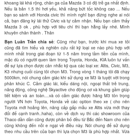
khoang lái khá rộng, chân ga của Mazda 3 có độ trễ ga nhất định.
Nếu là bản 1.5 thì hơi yếu, khả năng bứt tốc không cao ... Nếu
bạn so sánh với Honda civic thì mình nghĩ bạn đừng nghe ai nói
cả, bạn đăng ký lái thử Civic và tự cảm nhận. Nếu bạn cảm thấy
Mazda 3 ok , phù hợp với tiêu chí thì bạn hẵng lấy nhé. Mình
khuyên chân thành . Thân
Bạn Luân Trần chia sẻ
: Cũng như bạn, trước khi mua xe tôi
cũng đã tìm hiểu và nghiên cứu rất kỹ loại xe nào phù hợp với
mình nhất trong giai đoạn từ 1-5 năm trong tầm tiền của mình,
mặc dù có người quen làm trong Toyota, Honda, KIA luôn tư vấn
để sự lựa chọn được cân nhắc kỹ qua các loại xe: Altis, Civic, M3,
K3 nhưng cuối cùng tôi chọn M3. Trong vòng 1 tháng tôi đã chạy
5000km, nói chung cảm giác khi sử dụng xe M3 là tuyệt vời trong
phân khúc C. Cảm giác lái, kiểu dáng nội, ngoại thất trẻ trung,
năng động, công nghệ Skyactive cho động cơ và khung gầm giúp
tiết kiệm và an toàn....và có cảm giác được hãng M3 tôn trọng
người VN hơn Toyota, Honda về các option theo xe ( cho nên
Toyota mới hoảng lên, nâng cấp gấp mẫu xe Altis vừa mới thay
đổi để cạnh tranh..haha), còn về dịch vụ thì các showroom của
Thaco dần dần cũng được phân bố đều từ Bắc đến Nam cho nên
cũng không đến nỗi e ngại về điều này. Nói chung để sử dụng
theo nhu cầu trên của bạn thì lựa chọn M3 là phù hợp nhất. Vừa