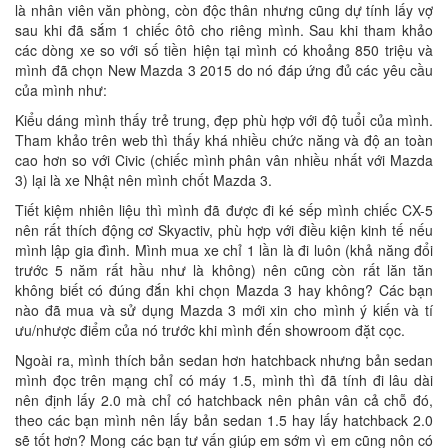
là nhân viên văn phòng, còn độc thân nhưng cũng dự tính lấy vợ
sau khi đã sắm 1 chiếc ôtô cho riêng mình. Sau khi tham khảo
các dòng xe so với số tiền hiện tại mình có khoảng 850 triệu và
mình đã chọn New Mazda 3 2015 do nó đáp ứng đủ các yêu cầu
của mình như:
Kiểu dáng mình thấy trẻ trung, đẹp phù hợp với độ tuổi của mình.
Tham khảo trên web thì thấy khá nhiều chức năng và độ an toàn
cao hơn so với Civic (chiếc mình phân vân nhiều nhất với Mazda
3) lại là xe Nhật nên mình chốt Mazda 3.
Tiết kiệm nhiên liệu thì mình đã được đi ké sếp mình chiếc CX-5
nên rất thích động cơ Skyactiv, phù hợp với điều kiện kinh tế nếu
mình lập gia đình. Mình mua xe chỉ 1 lần là đi luôn (khả năng đổi
trước 5 năm rất hầu như là không) nên cũng còn rất lăn tăn
không biết có đúng đắn khi chọn Mazda 3 hay không? Các bạn
nào đã mua và sử dụng Mazda 3 mới xin cho mình ý kiến và tí
ưu/nhược điểm của nó trước khi mình đến showroom đặt cọc.
Ngoài ra, mình thích bản sedan hơn hatchback nhưng bản sedan
mình đọc trên mạng chỉ có máy 1.5, mình thì đã tính đi lâu dài
nên định lấy 2.0 mà chỉ có hatchback nên phân vân cả chỗ đó,
theo các bạn mình nên lấy bản sedan 1.5 hay lấy hatchback 2.0
sẽ tốt hơn? Mong các bạn tư vấn giúp em sớm vì em cũng nôn có