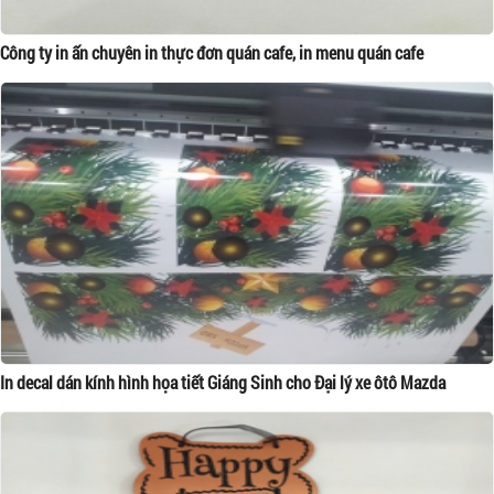
Công ty in ấn chuyên in thực đơn quán cafe, in menu quán cafe
In decal dán kính hình họa tiết Giáng Sinh cho Đại lý xe ôtô Mazda