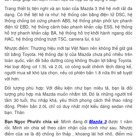
Trang thiết bị tiện nghi và an toàn của Mazda 3 thế hệ mới rất đa
dạng. Có thể liệt kê ra như: hệ thống cân bằng điện tử DSC, hệ
thống chống bó cứng phanh ABS, hệ thống phân phối lực phanh
điện tử EBD, hệ thống cảnh báo phanh khẩn cấp ESS, hệ thống
hỗ trợ phanh khẩn cấp BA, hệ thống hỗ trợ khởi hành ngang dốc
HAC, hệ thống chống trượt TSC, camera lùi, 6 túi
Nhược điểm: Thương hiệu mới tại Việt Nam nên không thể giữ giá
tốt bằng Toyota. Hệ thống đại lý của Mazda chưa phủ nhiều trên
toàn quốc, vấn đề bảo dưỡng cũng không thuận lợi bằng Toyota.
Hai loại động cơ 1.5L và 2.0L có công suất chênh lệch đáng kể,
người mua sẽ khó lựa chọn, nếu có phiên bản 1.8 nữa thì sẽ tuyệt
vời hơn.
Đối tượng phù hợp: Với điều kiện như bạn miêu tả, bạn là đối
tượng phù hợp mà Mazda muốn nhắm tới. Đó là những người trẻ
tầm 30 tuổi, thu nhập khá, yêu thích phong cách thể thao năng
động. Phiên bản 2.0L chỉ có duy nhất một kiểu dáng sedan nhé
bạn. Thân
Bạn Ngọc Phước chia sẻ
: Mình đang đi
Mazda 3
được 1 năm
rồi. Minh xin chia sẻ theo cảm nhận của mình như sau. Nhược
điểm của xe là độ chống ồn thấp , khoang lái hơi nhỏ, điểm mù