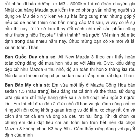
rồi nhân đi bảo dưỡng xe M3 - 5000km thì có đoàn chuyên gia
Nhật của hãng Mazda qua kiểm tra có phỏng vấn những người sử
dụng xe M3 để xin ý kiến về sự hài lòng cũng như những góp ý
nếu có để hoàn thiện cho bản nâng cấp M3 sau, vì vậy có lẻ sự
cầu thị này từ từ sẽ làm thay đổi cách nhìn về sản phẩm cũng
như thương hiệu Toyota " thần thánh" mà người VN mình đã mặc
định trong đầu nhiều năm nay. Chúc mừng bạn có xe mới và lái
xe an toàn. Thân
Bạn Quốc Duy chia sẻ
: All New Mazda 3 theo em thấy hoàn
toàn xứng đáng để mua hơn nếu so với Altis và Civic, kiểu dáng
đẹp cứ như Mazda 6 thu nhỏ, độ an toàn thi hơn 2 thằng kia rồi.
Nếu là em thì em cũng chọn sedan màu trắng nhìn rất đẹp. Thân
Bạn Bảo My chia sẻ
: Em vừa mới lấy ở Mazda Cộng Hòa bản
sedan 1.5 (màu trắng) kiểu dáng rất cá tính và thể thao, sử dụng
bữa giờ em chỉ thấy hàng ghế sau là hơi chật nếu ngồi 3 người
lớn. Em thì chỉ đưa đón 2 đứa nhỏ đi học và gia đình cũng chỉ có
4 người nên cũng không quan trọng vụ đó lắm, xe chạy rất êm và
cách âm tốt cả em và ông xã đều rất hài lòng. Khi đi chọn xe
chúng em đều đặt tiêu chí an toàn lên trên hết nên đã chọn
Mazda 3 không chọn K3 hay Altis. Cảm thấy xứng đáng với quyết
định của mình