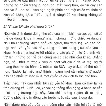
sử dụng xe của mình. Một chiếc xe tiêu thụ 6-7 lít xăng/100 km
nhưng có nhiều trang bị hơn, nội thất rộng hơn, độ tin cậy cao
hơn về lâu dài sẽ khiến bạn hạnh phúc hơn một chiếc xe khác có
kích cỡ tương tự, chỉ tiêu thụ 5 lít xăng/100 km nhưng không có
nhiều tính năng.
2/ "Vì sao tôi cần phải mua ô tô?"
Nếu xác định được đúng nhu cầu của mình khi mua xe, bạn sẽ có
thể dễ dàng "khoanh vùng" nhanh chóng những chiếc xe đúng ý.
Nếu như thường xuyên chở vài người, tìm xem loại xe nào phù
hợp nhất với yêu cầu này, trong khi cân bằng giữa các yếu tố
khác. Minivan là loại xe tốt nhất cho các gia đình từ 5 thành viên
trở lên, nhưng có thể bạn cũng sẽ có các nhu cầu khác. Chẳng
hạn, nếu như thường xuyên đi chơi với gia đình và mọi người
mang theo nhiều hành lý, một chiếc SUV hay pickup có thể sẽ tốt
hơn. Ngược lại, nếu như thỉnh thoảng mới cần phải chở người,
hãy cân nhắc tới việc mua một chiếc xe có kích thước nhỏ hơn.
Tiếp theo, hãy cân nhắc tới các yếu tố khác. Bạn có hay lái xe
trên đường xấu? Nếu có, xe với hệ thống dẫn động 4 bánh sẽ cần
thiết trong trường hợp này. Nếu chỉ thường xuyên lái xe trong
đường phố, hệ dẫn động cầu trước hoặc cầu sau là quá đủ.
Nắm được nhu cầu của bạn, cũng như cân nhắc tới yếu tố môi