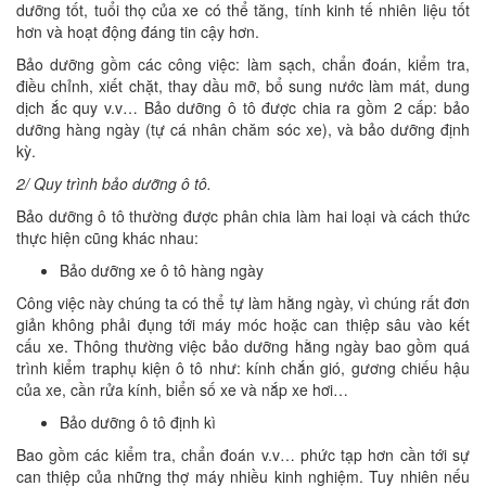
dưỡng tốt, tuổi thọ của xe có thể tăng, tính kinh tế nhiên liệu tốt
hơn và hoạt động đáng tin cậy hơn.
Bảo dưỡng gồm các công việc: làm sạch, chẩn đoán, kiểm tra,
điều chỉnh, xiết chặt, thay dầu mỡ, bổ sung nước làm mát, dung
dịch ắc quy v.v… Bảo dưỡng ô tô được chia ra gồm 2 cấp: bảo
dưỡng hàng ngày (tự cá nhân chăm sóc xe), và bảo dưỡng định
kỳ.
2/ Quy trình bảo dưỡng ô tô.
Bảo dưỡng ô tô thường được phân chia làm hai loại và cách thức
thực hiện cũng khác nhau:
Bảo dưỡng xe ô tô hàng ngày
Công việc này chúng ta có thể tự làm hằng ngày, vì chúng rất đơn
giản không phải đụng tới máy móc hoặc can thiệp sâu vào kết
cấu xe. Thông thường việc bảo dưỡng hằng ngày bao gồm quá
trình kiểm traphụ kiện ô tô như: kính chắn gió, gương chiếu hậu
của xe, cần rửa kính, biển số xe và nắp xe hơi…
Bảo dưỡng ô tô định kì
Bao gồm các kiểm tra, chẩn đoán v.v… phức tạp hơn cần tới sự
can thiệp của những thợ máy nhiều kinh nghiệm. Tuy nhiên nếu