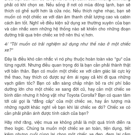
phải có khi chọn xe. Nếu sống ở nơi có mùa đông lạnh, bạn sẽ
thích có ghế sưởi hơn là cửa nóc. Nếu thích nghe nhạc, bạn sẽ
muốn có một chiếc xe với dàn âm thanh chất lượng cao và cabin
cách âm tốt. Nghĩ về điều kiện sử dụng xe thường xuyên của bạn
và cân nhắc xem những hệ thống nào sẽ khiến cho những đoạn
đường trải qua trên chiếc xe trở nên thú vị hơn.
4/ "Tôi muốn có trải nghiệm sử dụng như thế nào ở một chiếc
xe?"
Đây là điều khó cân nhắc vì nó phụ thuộc hoàn toàn vào "gu" của
từng người. Nhưng điều quan trọng đó là bạn cần phải thành thật
với bản thân. Bạn có muốn một chiếc xe với cảm giác lái cực kỳ
thể thao, hay thích có được sự êm ái ngay cả khi đi qua những
vạch giảm tốc? Bạn có sẵn sàng chấp nhận bỏ ra chi phí bảo
dưỡng lớn cho một chiếc xe sang đời cũ, hay cần một chiếc xe
bình dân nhưng ít hỏng vặt như Toyota Corolla? Bạn có quan tâm
tới cái gọi là "đẳng cấp" của một chiếc xe, hay ấn tượng mà
những người khác nghĩ về bạn khi lái chiếc xe đó? Chiếc xe có
cần phải phản ánh được tính cách của bạn?
Hãy nhớ rằng, việc mua xe không phải là một quá trình diễn ra
theo logic. Chúng ta muốn một chiếc xe an toàn, tiện dụng, tiết
kiệm nhưng cuối cùng lại chọn một chiếc xe đẹp, đem lại cảm