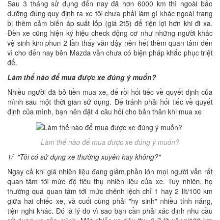
Sau 3 tháng sử dụng đến nay đã hơn 6000 km thì ngoài bảo
dưỡng đúng quy định ra xe tôi chưa phải làm gì khác ngoài trang
bị thêm cảm biến áp suất lốp (giá 2t5) để tiện lợi hơn khi đi xa.
Đèn xe cũng hiện ký hiệu check động cơ như những người khác
vệ sinh kim phun 2 lần thấy vẫn dậy nên hết thèm quan tâm đến
vì cho đến nay bên Mazda vẫn chưa có biện pháp khắc phục triệt
để.
Làm thế nào để mua được xe đúng ý muốn?
Nhiều người đã bỏ tiền mua xe, để rồi hối tiếc về quyết định của
mình sau một thời gian sử dụng. Để tránh phải hối tiếc về quyết
định của mình, bạn nên đặt 4 câu hỏi cho bản thân khi mua xe
Làm thế nào để mua được xe đúng ý muốn?
1/ "Tôi có sử dụng xe thường xuyên hay không?"
Ngay cả khi giá nhiên liệu đang giảm,phần lớn mọi người vẫn rất
quan tâm tới mức độ tiêu thụ nhiên liệu của xe. Tuy nhiên, họ
thường quá quan tâm tới mức chênh lệch chỉ 1 hay 2 lít/100 km
giữa hai chiếc xe, và cuối cùng phải "hy sinh" nhiều tính năng,
tiện nghi khác. Đó là lý do vì sao bạn cần phải xác định nhu cầu