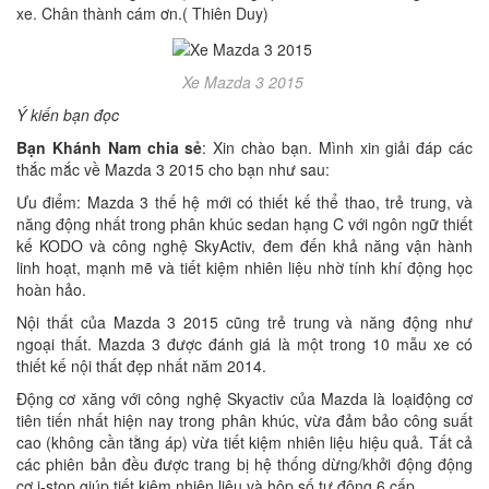
xe. Chân thành cám ơn.( Thiên Duy)
Xe Mazda 3 2015
Ý kiến bạn đọc
Bạn Khánh Nam chia sẻ
: Xin chào bạn. Mình xin giải đáp các
thắc mắc về Mazda 3 2015 cho bạn như sau:
Ưu điểm: Mazda 3 thế hệ mới có thiết kế thể thao, trẻ trung, và
năng động nhất trong phân khúc sedan hạng C với ngôn ngữ thiết
kế KODO và công nghệ SkyActiv, đem đến khả năng vận hành
linh hoạt, mạnh mẽ và tiết kiệm nhiên liệu nhờ tính khí động học
hoàn hảo.
Nội thất của Mazda 3 2015 cũng trẻ trung và năng động như
ngoại thất. Mazda 3 được đánh giá là một trong 10 mẫu xe có
thiết kế nội thất đẹp nhất năm 2014.
Động cơ xăng với công nghệ Skyactiv của Mazda là loạiđộng cơ
tiên tiến nhất hiện nay trong phân khúc, vừa đảm bảo công suất
cao (không cần tằng áp) vừa tiết kiệm nhiên liệu hiệu quả. Tất cả
các phiên bản đều được trang bị hệ thống dừng/khởi động động
cơ i-stop giúp tiết kiệm nhiên liệu và hộp số tự động 6 cấp.