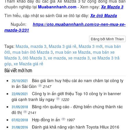
Tham khảo đầy đủ các giá Xe Mazda 3 từ cộng đồng mua bán
chuyên nghiệp tại
Muabannhanh.com
- Xem ngay:
Xe Mazda 3
Tìm hiểu, cập nhật so sánh Giá xe ôtô tại đây:
Xe ôtô Mazda
Nuguồn:
https://oto.muabannhanh.com/co-nen-mua-xe-
mazda-3/231
Đăng bởi Minh Thien
Tags:
Mazda
,
mazda 3
,
Mazda 3 giá rẻ
,
Mazda 3 mới
,
mua bán
ôtô
,
mua bán ôtô Mazda 3
,
mua bán xe Mazda
,
mua bán xe
Mazda 3
,
ôtô Mazda 3
,
xe mazda
,
xe mazda 3
,
xe Mazda 3 trả
góp
,
xe Mazda giá rẻ
Bài viết mới hơn
Báo giá làm huy hiệu cài áo nam châm tại công ty
25/10/2021
in ấn Sài Gòn
2147
Công ty in ấn giới thiệu Top 10 công ty in banner
22/09/2021
giá cạnh tranh lấy ngay
1220
Băng rôn quảng cáo - đừng biến chúng thành rác
31/05/2018
đô thị
2141
Hợp đồng in ấn
1997
07/02/2018
Đánh giá khả năng vận hành Toyota Hilux 2016
31/08/2016