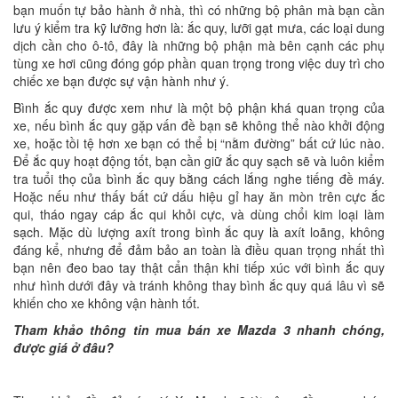
bạn muốn tự bảo hành ở nhà, thì có những bộ phân mà bạn cần
lưu ý kiểm tra kỹ lưỡng hơn là: ắc quy, lưỡi gạt mưa, các loại dung
dịch cần cho ô-tô, đây là những bộ phận mà bên cạnh các phụ
tùng xe hơi cũng đóng góp phần quan trọng trong việc duy trì cho
chiếc xe bạn được sự vận hành như ý.
Bình ắc quy được xem như là một bộ phận khá quan trọng của
xe, nếu bình ắc quy gặp vấn đề bạn sẽ không thể nào khởi động
xe, hoặc tồi tệ hơn xe bạn có thể bị “nằm đường” bất cứ lúc nào.
Để ắc quy hoạt động tốt, bạn cần giữ ắc quy sạch sẽ và luôn kiểm
tra tuổi thọ của bình ắc quy bằng cách lắng nghe tiếng đề máy.
Hoặc nếu như thấy bất cứ dấu hiệu gỉ hay ăn mòn trên cực ắc
qui, tháo ngay cáp ắc qui khỏi cực, và dùng chổi kim loại làm
sạch. Mặc dù lượng axít trong bình ắc quy là axít loãng, không
đáng kể, nhưng để đảm bảo an toàn là điều quan trọng nhất thì
bạn nên đeo bao tay thật cẩn thận khi tiếp xúc với bình ắc quy
như hình dưới đây và tránh không thay bình ắc quy quá lâu vì sẽ
khiến cho xe không vận hành tốt.
Tham khảo thông tin mua bán xe Mazda 3 nhanh chóng,
được giá ở đâu?