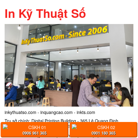
In Kỹ Thuật Số
inkythuatso.com - inquangcao.com - inkts.com
Trụ sở chính: Digital Printing Building - 365 Lê Quang Định,
phường 05, quận Bình Thạnh, TPHCM
CSKH 01
CSKH 02
0906 961 365
0901 180 365
Chi nhánh: Xưởng in decal, tem nhãn, thẻ nhựa, menu - Chi