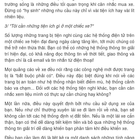
trường sống là những điều tối quan trọng khi cân nhắc mua xe.
Đừng có "hy sinh" những nhu cầu này chỉ vì vài tiện ích hay vài lít
nhiên liệu.
3/ "Tôi cần những tiện ích gì ở một chiếc xe?"
Số lượng những trang bị tiện nghi cùng các hệ thống điện tử trên
một chiếc xe hiện đại đang ngày càng tăng lên, tới mức chúng có
thể trở nên thừa thãi. Bạn có thể có những hệ thống thông tin giải
trí hiện đại, có khả năng đọc thông tin về thời tiết, giao thông và
thậm chí là cả email và tin nhắn từ điện thoại!
Mọi quảng cáo về xe đều nói rằng các công nghệ mới được trang
bị là "bắt buộc phải có". Điều này đặc biệt đúng khi nói về các
trang bị an toàn như hệ thống nhận biết điểm mù, hệ thống cảnh
báo va chạm... Đối với các hệ thống tiện nghi khác, bạn cần cân
nhắc xem liệu mình có thực sự cần chúng hay không?
Một lần nữa, điều này quyết định bởi nhu cầu sử dụng xe của
bạn. Nếu như chỉ thường xuyên lái xe đi làm rồi về nhà, bạn sẽ
không cần tới các hệ thống định vị đắt tiền. Nếu là một lái xe cẩn
thận, bạn có thể dễ dàng tiết kiệm tiền và bỏ qua những hệ thống
thông tin giải trí dễ dàng khiến bạn phân tâm khi điều khiển xe.
Điều bạn cần làm đó là liệt kê ra một danh sách những tính năng