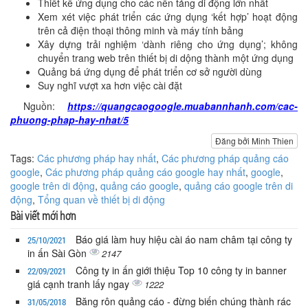
Thiết kế ứng dụng cho các nền tảng di động lớn nhất
Xem xét việc phát triển các ứng dụng ‘kết hợp’ hoạt động
trên cả điện thoại thông minh và máy tính bảng
Xây dựng trải nghiệm ‘dành riêng cho ứng dụng’; không
chuyển trang web trên thiết bị di dộng thành một ứng dụng
Quảng bá ứng dụng để phát triển cơ sở người dùng
Suy nghĩ vượt xa hơn việc cài đặt
Nguồn:
https://quangcaogoogle.muabannhanh.com/cac-
phuong-phap-hay-nhat/5
Đăng bởi Minh Thien
Tags:
Các phương pháp hay nhất
,
Các phương pháp quảng cáo
google
,
Các phương pháp quảng cáo google hay nhất
,
google
,
google trên di động
,
quảng cáo google
,
quảng cáo google trên di
động
,
Tổng quan về thiết bị di động
Bài viết mới hơn
Báo giá làm huy hiệu cài áo nam châm tại công ty
25/10/2021
in ấn Sài Gòn
2147
Công ty in ấn giới thiệu Top 10 công ty in banner
22/09/2021
giá cạnh tranh lấy ngay
1222
Băng rôn quảng cáo - đừng biến chúng thành rác
31/05/2018