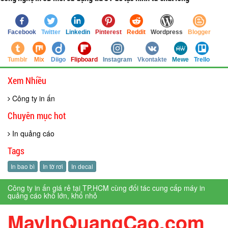
Facebook
Twitter
Linkedin
Pinterest
Reddit
Wordpress
Blogger
Tumblr
Mix
Diigo
Flipboard
Instagram
Vkontakte
Mewe
Trello
Xem Nhiều
Công ty in ấn
Chuyên mục hot
In quảng cáo
Tags
In bao bì
In tờ rơi
In decal
Công ty in ấn giá rẻ tại TP.HCM cùng đối tác cung cấp máy in
quảng cáo khổ lớn, khổ nhỏ
MayInQuangCao.com