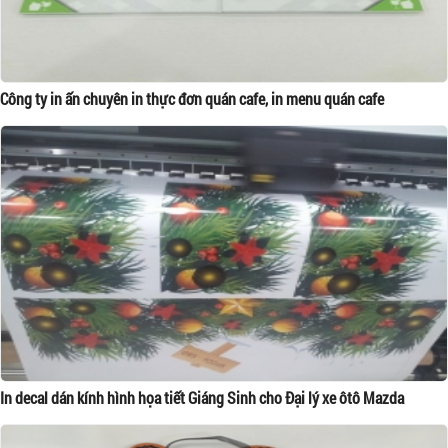
Công ty in ấn chuyên in thực đơn quán cafe, in menu quán cafe
In decal dán kính hình họa tiết Giáng Sinh cho Đại lý xe ôtô Mazda