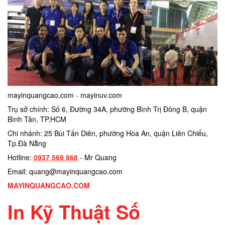
mayinquangcao.com - mayinuv.com
Trụ sở chính: Số 6, Đường 34A, phường Bình Trị Đông B, quận
Bình Tân, TP.HCM
Chi nhánh: 25 Bùi Tấn Diên, phường Hòa An, quận Liên Chiểu,
Tp.Đà Nẵng
Hotline:
0937 569 868
- Mr Quang
Email: quang@mayinquangcao.com
MAYINQUANGCAO.COM
In Kỹ Thuật Số