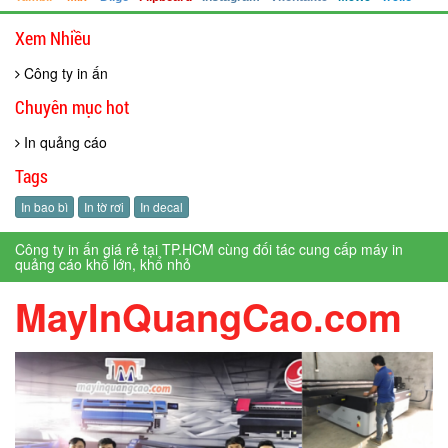
Xem Nhiều
Công ty in ấn
Chuyên mục hot
In quảng cáo
Tags
In bao bì
In tờ rơi
In decal
Công ty in ấn giá rẻ tại TP.HCM cùng đối tác cung cấp máy in
quảng cáo khổ lớn, khổ nhỏ
MayInQuangCao.com