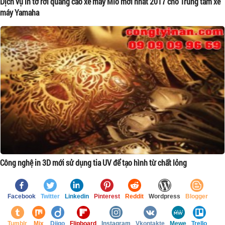
Dịch vụ in tờ rơi quảng cáo xe máy Mio mới nhất 2017 cho Trung tâm xe
máy Yamaha
Công nghệ in 3D mới sử dụng tia UV để tạo hình từ chất lỏng
Facebook
Twitter
Linkedin
Pinterest
Reddit
Wordpress
Blogger
Tumblr
Mix
Diigo
Flipboard
Instagram
Vkontakte
Mewe
Trello