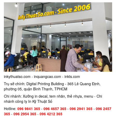
inkythuatso.com - inquangcao.com - inkts.com
Trụ sở chính: Digital Printing Building - 365 Lê Quang Định,
phường 05, quận Bình Thạnh, TPHCM
Chi nhánh: Xưởng in decal, tem nhãn, thẻ nhựa, menu - Chi
nhánh công ty In Kỹ Thuật Số
Hotline:
096 9841 365
-
096 4657 365
-
096 2941 365
-
096 2457
365
-
096 2954 365
-
096 4212 365