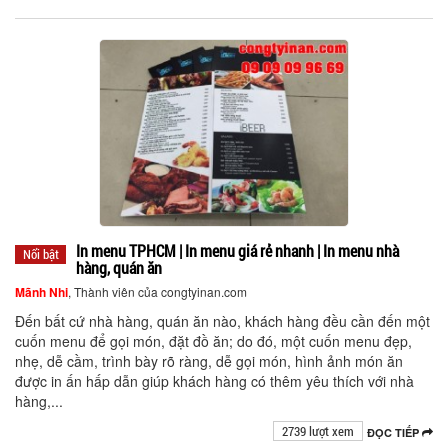
In menu TPHCM | In menu giá rẻ nhanh | In menu nhà
Nổi bật
hàng, quán ăn
Mãnh Nhi
, Thành viên của congtyinan.com
Đến bất cứ nhà hàng, quán ăn nào, khách hàng đều cần đến một
cuốn menu để gọi món, đặt đồ ăn; do đó, một cuốn menu đẹp,
nhẹ, dễ cầm, trình bày rõ ràng, dễ gọi món, hình ảnh món ăn
được in ấn hấp dẫn giúp khách hàng có thêm yêu thích với nhà
hàng,...
2739 lượt xem
ĐỌC TIẾP