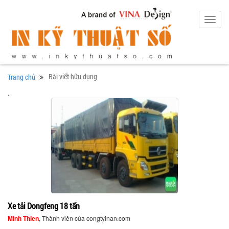
Toggl
navig
Bài viết hữu dụng
Trang chủ
.
Xe tải Dongfeng 18 tấn
Minh Thien
, Thành viên của congtyinan.com