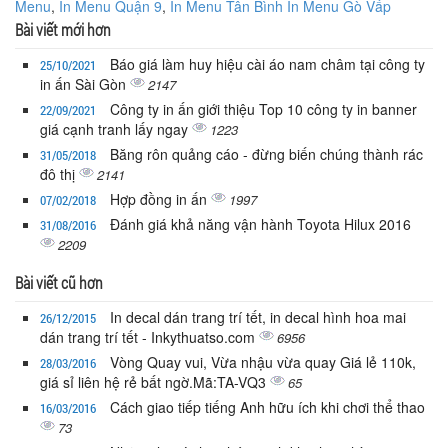
Menu
,
In Menu Quận 9
,
In Menu Tân Bình In Menu Gò Vấp
Bài viết mới hơn
Báo giá làm huy hiệu cài áo nam châm tại công ty
25/10/2021
in ấn Sài Gòn
2147
Công ty in ấn giới thiệu Top 10 công ty in banner
22/09/2021
giá cạnh tranh lấy ngay
1223
Băng rôn quảng cáo - đừng biến chúng thành rác
31/05/2018
đô thị
2141
Hợp đồng in ấn
1997
07/02/2018
Đánh giá khả năng vận hành Toyota Hilux 2016
31/08/2016
2209
Bài viết cũ hơn
In decal dán trang trí tết, in decal hình hoa mai
26/12/2015
dán trang trí tết - Inkythuatso.com
6956
Vòng Quay vui, Vừa nhậu vừa quay Giá lẻ 110k,
28/03/2016
giá sỉ liên hệ rẻ bất ngờ.Mã:TA-VQ3
65
Cách giao tiếp tiếng Anh hữu ích khi chơi thể thao
16/03/2016
73