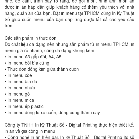
nhẹ, dễ cầm, trình bày rõ ràng, dễ gọi món, hình ảnh món ăn
được in ấn hấp dẫn giúp khách hàng có thêm yêu thích với nhà
hàng, quán ăn của bạn. Đặt in menu tại TPHCM cùng In Kỹ Thuật
Số giúp cuốn menu của bạn đáp ứng được tất cả các yêu cầu
trên.
Các sản phẩm in thực đơn
Do chất liệu đa dạng nên những sản phẩm từ in menu TPHCM, in
menu giá rẻ nhanh, cũng đa dạng không kém:
• In menu A3 gấp đôi, A4, A5
• In menu bồi bìa cứng
• Thực đơn đóng kim giữa thành cuốn
• In menu xòe
• In menu bìa da
• In menu nhựa
• In menu gỗ
• In menu mica
• In menu ép plastic
• In menu đóng lò xo cuốn, đóng còng thành cây
Công ty TNHH In Kỹ Thuật Số - Digital Printing thực hiện thiết kế,
in ấn và gia công in menu
• Công nghệ in ấn hiện đại. In Kỹ Thuật Số - Digital Printing ltd sở