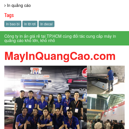
In quảng cáo
Tags
In bao bì
In tờ rơi
In decal
Công ty in ấn giá rẻ tại TP.HCM cùng đối tác cung cấp máy in
quảng cáo khổ lớn, khổ nhỏ
MayInQuangCao.com