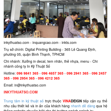
inkythuatso.com - inquangcao.com - inkts.com
Trụ sở chính: Digital Printing Building - 365 Lê Quang Định,
phường 05, quận Bình Thạnh, TPHCM
Chi nhánh: Xưởng in decal, tem nhãn, thẻ nhựa, menu - Chi
nhánh công ty In Kỹ Thuật Số
Hotline:
096 9841 365
-
096 4657 365
-
096 2941 365
-
096 2457
365
-
096 2954 365
-
096 4212 365
Email: in@inkythuatso.com
INKYTHUATSO.COM
Trung tâm in kỹ thuật số
trực thuộc
VINA
DEIGN
tiếp cận cụ thể
nhu cầu thiết kế và in ấn của khách hàng
nhanh dễ dàng
qua hệ
thống website chuyên biệt cho thị trường ngách ngành in: