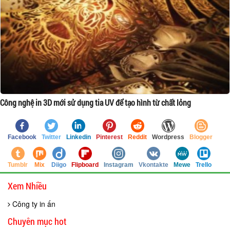
Công nghệ in 3D mới sử dụng tia UV để tạo hình từ chất lỏng
Facebook
Twitter
Linkedin
Pinterest
Reddit
Wordpress
Blogger
Tumblr
Mix
Diigo
Flipboard
Instagram
Vkontakte
Mewe
Trello
Xem Nhiều
Công ty in ấn
Chuyên mục hot