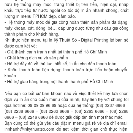
hữu hệ thống máy móc, trang thiết bị tiên tiến, hiện đại, nhập
khẩu trực tiếp từ nước ngoài có tốc độ in ấn nhanh chóng, chất
lượng in menu TPHCM đẹp, đảm bảo.
• Hệ thống máy móc để gia công hoàn thiện sản phẩm đa dạng:
máy khoan, cắt, đóng, bế… đáp ứng được từng nhu cầu gia công
thành phẩm cho khách hàng.
Khi thực hiện menu tại In Kỹ Thuật Số - Digital Printing ltd bạn sẽ
được cam kết về:
• Giá thành cạnh tranh nhất tại thành phố Hồ Chí Minh
• Chất lượng dịch vụ và sản phẩm
• Hỗ trợ đầy đủ về thủ tục thiết kế, in ấn cho đến thanh toán
• Khâu thanh toán tiện dụng: thanh toán trực tiếp hoặc chuyển
khoản
• Hỗ trợ giao hàng trong nội thành thành phố Hồ Chí Minh
Nếu bạn có bất cứ băn khoăn nào về việc thiết kế hay lựa chọn
dịch vụ in ấn cho cuốn menu của mình, hãy liên hệ với chúng tôi
qua hotline: 09 09 09 96 69 hoặc qua hệ thống: (08) 2237 6666 –
(08) 2238 6666 – (08) 2262 6666 – (08) 2263 6666 – (08) 2268
6666 – (08) 2246 6666 để được giải đáp tận tình mọi thắc mắc.
Bạn cũng có thể gửi yêu cầu đặt in menu giá rẻ về địa chỉ email:
innhanh@inkythuatso.com để tiết kiệm thời gian chờ thực hiện.