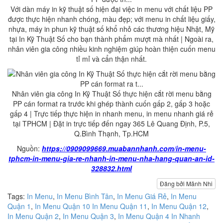
Với dàn máy in kỹ thuật số hiện đại việc in menu với chất liệu PP
được thực hiện nhanh chóng, màu đẹp; với menu in chất liệu giấy,
nhựa, máy in phun kỹ thuật số khổ nhỏ các thương hiệu Nhật, Mỹ
tại In Kỹ Thuật Số cho bạn thành phẩm mượt mà nhất | Ngoài ra,
nhân viên gia công nhiều kinh nghiệm giúp hoàn thiện cuốn menu
tỉ mỉ và cẩn thận nhất.
Nhân viên gia công In Kỹ Thuật Số thực hiện cắt rời menu bằng
PP cán format ra trước khi ghép thành cuốn gấp 2, gấp 3 hoặc
gấp 4 | Trực tiếp thực hiện in nhanh menu, in menu nhanh giá rẻ
tại TPHCM | Đặt in trực tiếp đến ngay 365 Lê Quang Định, P.5,
Q.Bình Thạnh, Tp.HCM
Nguồn:
https://0909099669.muabannhanh.com/in-menu-
tphcm-in-menu-gia-re-nhanh-in-menu-nha-hang-quan-an-id-
328832.html
Đăng bởi Mãnh Nhi
Tags:
In Menu
,
In Menu Bình Tân
,
In Menu Giá Rẻ
,
In Menu
Quận 1
,
In Menu Quận 10 In Menu Quận 11
,
In Menu Quận 12
,
In Menu Quận 2
,
In Menu Quận 3
,
In Menu Quận 4 In Nhanh