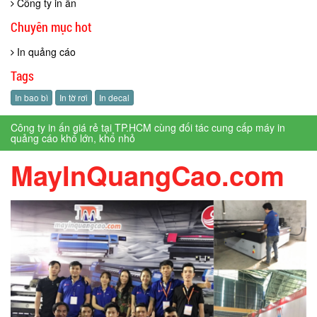
Công ty in ấn
Chuyên mục hot
In quảng cáo
Tags
In bao bì
In tờ rơi
In decal
Công ty in ấn giá rẻ tại TP.HCM cùng đối tác cung cấp máy in
quảng cáo khổ lớn, khổ nhỏ
MayInQuangCao.com