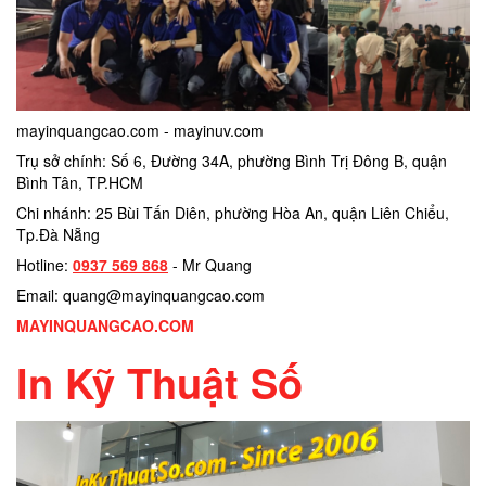
mayinquangcao.com - mayinuv.com
Trụ sở chính: Số 6, Đường 34A, phường Bình Trị Đông B, quận
Bình Tân, TP.HCM
Chi nhánh: 25 Bùi Tấn Diên, phường Hòa An, quận Liên Chiểu,
Tp.Đà Nẵng
Hotline:
0937 569 868
- Mr Quang
Email: quang@mayinquangcao.com
MAYINQUANGCAO.COM
In Kỹ Thuật Số