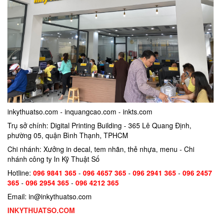
inkythuatso.com - inquangcao.com - inkts.com
Trụ sở chính: Digital Printing Building - 365 Lê Quang Định,
phường 05, quận Bình Thạnh, TPHCM
Chi nhánh: Xưởng in decal, tem nhãn, thẻ nhựa, menu - Chi
nhánh công ty In Kỹ Thuật Số
Hotline:
096 9841 365
-
096 4657 365
-
096 2941 365
-
096 2457
365
-
096 2954 365
-
096 4212 365
Email: in@inkythuatso.com
INKYTHUATSO.COM