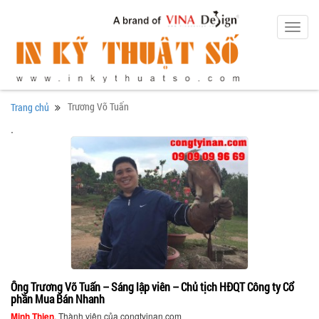
Toggl
navig
Trương Võ Tuấn
Trang chủ
.
Ông Trương Võ Tuấn – Sáng lập viên – Chủ tịch HĐQT Công ty Cổ
phần Mua Bán Nhanh
Minh Thien
, Thành viên của congtyinan.com