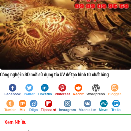
Công nghệ in 3D mới sử dụng tia UV để tạo hình từ chất lỏng
Facebook
Twitter
Linkedin
Pinterest
Reddit
Wordpress
Blogger
Tumblr
Mix
Diigo
Flipboard
Instagram
Vkontakte
Mewe
Trello
Xem Nhiều