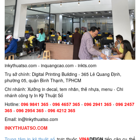
inkythuatso.com - inquangcao.com - inkts.com
Trụ sở chính: Digital Printing Building - 365 Lê Quang Định,
phường 05, quận Bình Thạnh, TPHCM
Chi nhánh: Xưởng in decal, tem nhãn, thẻ nhựa, menu - Chi
nhánh công ty In Kỹ Thuật Số
Hotline:
096 9841 365
-
096 4657 365
-
096 2941 365
-
096 2457
365
-
096 2954 365
-
096 4212 365
Email: in@inkythuatso.com
INKYTHUATSO.COM
Trung tâm in kỹ thuật số
trực thuộc
VINA
DEIGN
tiếp cận cụ thể