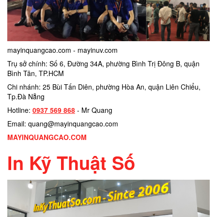
mayinquangcao.com - mayinuv.com
Trụ sở chính: Số 6, Đường 34A, phường Bình Trị Đông B, quận
Bình Tân, TP.HCM
Chi nhánh: 25 Bùi Tấn Diên, phường Hòa An, quận Liên Chiểu,
Tp.Đà Nẵng
Hotline:
0937 569 868
- Mr Quang
Email: quang@mayinquangcao.com
MAYINQUANGCAO.COM
In Kỹ Thuật Số