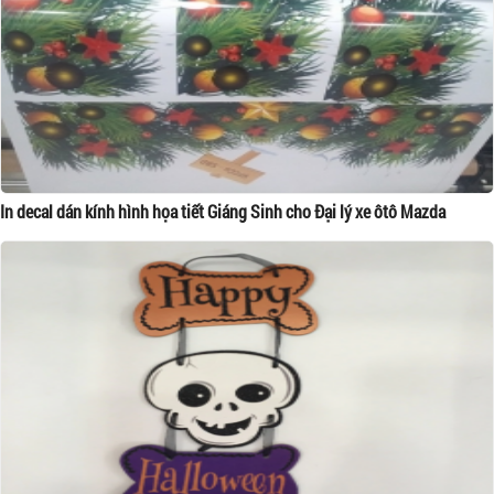
In decal dán kính hình họa tiết Giáng Sinh cho Đại lý xe ôtô Mazda