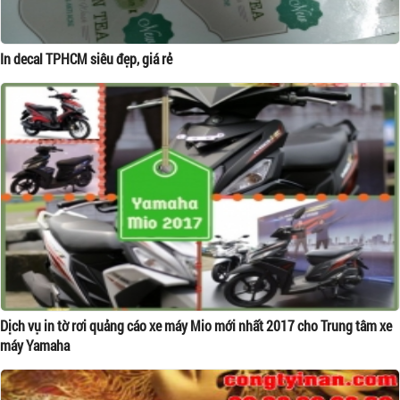
In decal TPHCM siêu đẹp, giá rẻ
Dịch vụ in tờ rơi quảng cáo xe máy Mio mới nhất 2017 cho Trung tâm xe
máy Yamaha