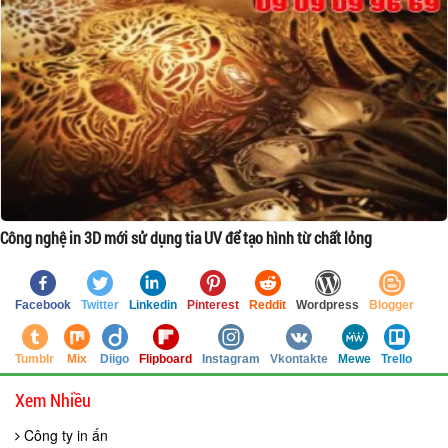
Công nghệ in 3D mới sử dụng tia UV để tạo hình từ chất lỏng
Facebook
Twitter
Linkedin
Pinterest
Reddit
Wordpress
Blogger
Tumblr
Mix
Diigo
Flipboard
Instagram
Vkontakte
Mewe
Trello
Xem Nhiều
Công ty in ấn