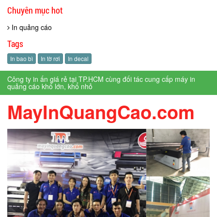
Chuyên mục hot
In quảng cáo
Tags
In bao bì
In tờ rơi
In decal
Công ty in ấn giá rẻ tại TP.HCM cùng đối tác cung cấp máy in
quảng cáo khổ lớn, khổ nhỏ
MayInQuangCao.com