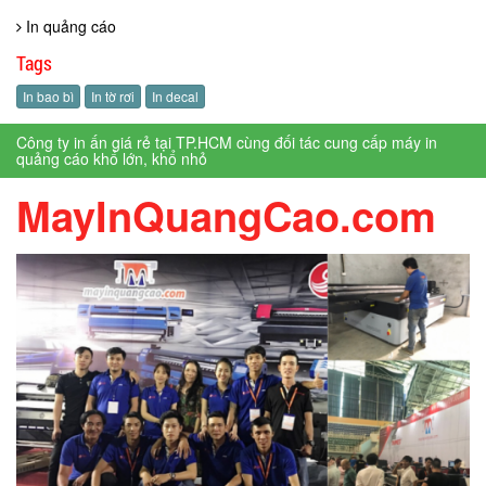
In quảng cáo
Tags
In bao bì
In tờ rơi
In decal
Công ty in ấn giá rẻ tại TP.HCM cùng đối tác cung cấp máy in
quảng cáo khổ lớn, khổ nhỏ
MayInQuangCao.com