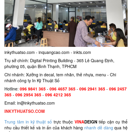
inkythuatso.com - inquangcao.com - inkts.com
Trụ sở chính: Digital Printing Building - 365 Lê Quang Định,
phường 05, quận Bình Thạnh, TPHCM
Chi nhánh: Xưởng in decal, tem nhãn, thẻ nhựa, menu - Chi
nhánh công ty In Kỹ Thuật Số
Hotline:
096 9841 365
-
096 4657 365
-
096 2941 365
-
096 2457
365
-
096 2954 365
-
096 4212 365
Email: in@inkythuatso.com
INKYTHUATSO.COM
Trung tâm in kỹ thuật số
trực thuộc
VINA
DEIGN
tiếp cận cụ thể
nhu cầu thiết kế và in ấn của khách hàng
nhanh dễ dàng
qua hệ