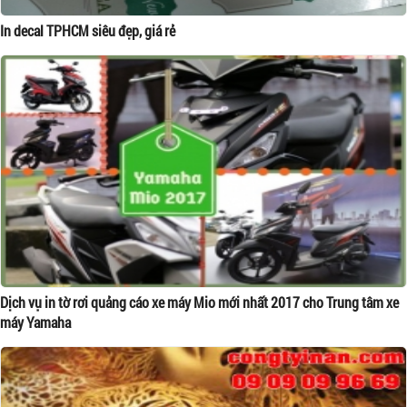
In decal TPHCM siêu đẹp, giá rẻ
Dịch vụ in tờ rơi quảng cáo xe máy Mio mới nhất 2017 cho Trung tâm xe
máy Yamaha