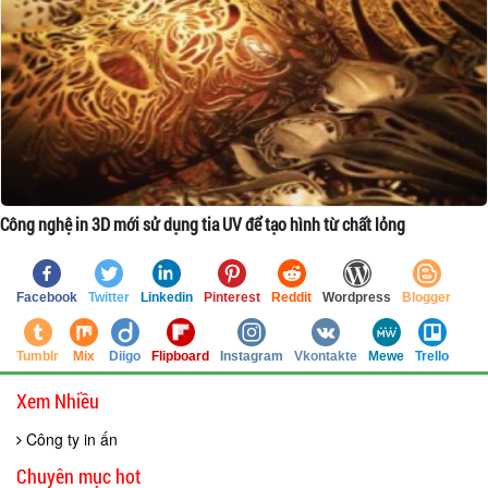
Công nghệ in 3D mới sử dụng tia UV để tạo hình từ chất lỏng
Facebook
Twitter
Linkedin
Pinterest
Reddit
Wordpress
Blogger
Tumblr
Mix
Diigo
Flipboard
Instagram
Vkontakte
Mewe
Trello
Xem Nhiều
Công ty in ấn
Chuyên mục hot