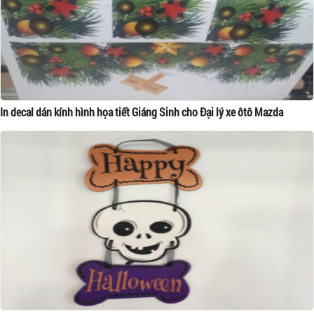
In decal dán kính hình họa tiết Giáng Sinh cho Đại lý xe ôtô Mazda