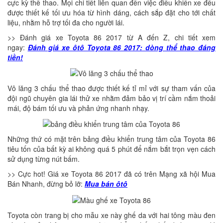
cực kỳ thể thao. Mọi chi tiết liên quan đến việc điều khiển xe đều
được thiết kế tối ưu hóa từ hình dáng, cách sắp đặt cho tới chất
liệu, nhằm hỗ trợ tối đa cho người lái.
>> Đánh giá xe Toyota 86 2017 từ A đến Z, chi tiết xem
ngay:
Đánh giá xe ôtô Toyota 86 2017: dòng thể thao đáng
tiền!
Vô lăng 3 chấu thể thao được thiết kế tỉ mỉ với sự tham vấn của
đội ngũ chuyên gia lái thử xe nhằm đảm bảo vị trí cầm nắm thoải
mái, độ bám tối ưu và phản ứng nhanh nhạy.
Những thứ có mặt trên bảng điều khiển trung tâm của Toyota 86
tiêu tốn của bất kỳ ai không quá 5 phút để nắm bắt trọn vẹn cách
sử dụng từng nút bấm.
>>
Cực hot! Giá xe Toyota 86 2017 đã có trên Mạng xã hội Mua
Bán Nhanh, đừng bỏ lỡ:
Mua bán ôtô
Toyota còn trang bị cho mẫu xe này ghế da với hai tông màu đen