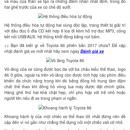
và màu của thân xe tạo ra những điểm nhấn nhất định, trong đó
hai ghế trước của xe có chế độ sưởi.
Hệ thống điều hòa tự động hai vùng độc lập, trang thiết bị giải trí
với đầu đọc ổ đĩa CD kết hợp 6 loa đi kèm hỗ trợ đọc MP3, cổng
kết nối USB/AUX, hệ thống khởi động bằng nút bấm.
>> Bạn đã biết gì về Toyota 86 phiên bản 2017 chưa? Để cập
nhật đánh giá xe mới nhất hãy xem ngay
Đánh giá xe
Vô-lăng của xe cũng được bọc da với ba chấu kiểu thể thao, logo
86 ở giữa, ngoài ra trên vô-lăng còn được tích hợp các phím điều
khiển đa chức năng trong khi đó bảng đồng hồ trung tâm đậm
chất thể thao khi đồng hồ vòng tua máy được đặt chính giữa.
Hàng ghế thứ hai khá chật hẹp, chỉ phù hợp với trẻ nhỏ hoặc
người lớn nếu đi xe trong phạm vi ngắn.
Khoang hành lý của một chiếc xe thể thao tốt nhất đừng nên đề
cập đến vì nó gần như chẳng thể đựng nổi một chiếc vali cỡ nhỏ.