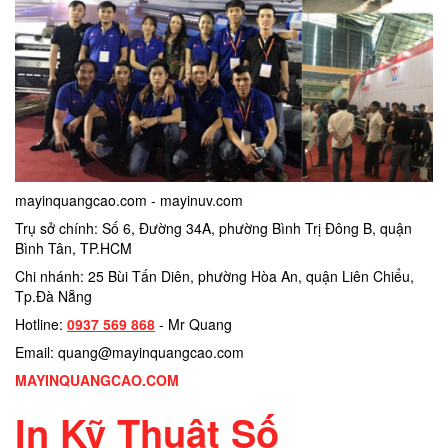
mayinquangcao.com - mayinuv.com
Trụ sở chính: Số 6, Đường 34A, phường Bình Trị Đông B, quận
Bình Tân, TP.HCM
Chi nhánh: 25 Bùi Tấn Diên, phường Hòa An, quận Liên Chiểu,
Tp.Đà Nẵng
Hotline:
0937 569 868
- Mr Quang
Email: quang@mayinquangcao.com
MAYINQUANGCAO.COM
In Kỹ Thuật Số