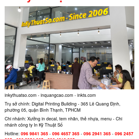
inkythuatso.com - inquangcao.com - inkts.com
Trụ sở chính: Digital Printing Building - 365 Lê Quang Định,
phường 05, quận Bình Thạnh, TPHCM
Chi nhánh: Xưởng in decal, tem nhãn, thẻ nhựa, menu - Chi
nhánh công ty In Kỹ Thuật Số
Hotline:
096 9841 365
-
096 4657 365
-
096 2941 365
-
096 2457