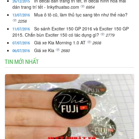
In decal dán trang trí tết, in decal hình hoa mai
26/12/2015
dán trang trí tết - Inkythuatso.com
6954
Mua ô tô cũ, làm thủ tục sang tên như thế nào?
13/07/2016
2258
So sánh Exciter 150 GP 2016 và Exciter 150 GP
11/07/2016
2015. Chắn bùn Exciter 150 có tác dụng gì?
2779
Giá xe Kia Morning 1.0 AT
2608
07/07/2016
Giá xe Kia
2680
06/07/2016
TIN MỚI NHẤT