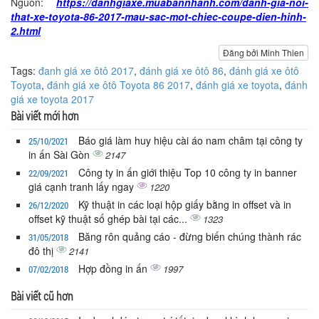
Nguồn:
https://danhgiaxe.muabannhanh.com/danh-gia-noi-
that-xe-toyota-86-2017-mau-sac-mot-chiec-coupe-dien-hinh-
2.html
Đăng bởi Minh Thien
Tags:
đanh giá xe ôtô 2017
,
đánh giá xe ôtô 86
,
đánh giá xe ôtô
Toyota
,
đánh giá xe ôtô Toyota 86 2017
,
đánh giá xe toyota
,
đánh
giá xe toyota 2017
Bài viết mới hơn
Báo giá làm huy hiệu cài áo nam châm tại công ty
25/10/2021
in ấn Sài Gòn
2147
Công ty in ấn giới thiệu Top 10 công ty in banner
22/09/2021
giá cạnh tranh lấy ngay
1220
Kỹ thuật in các loại hộp giấy bằng in offset và in
26/12/2020
offset kỹ thuật số ghép bài tại các...
1323
Băng rôn quảng cáo - đừng biến chúng thành rác
31/05/2018
đô thị
2141
Hợp đồng in ấn
1997
07/02/2018
Bài viết cũ hơn