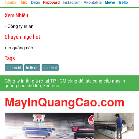
Tumblr
Mix
Diigo
Flipboard
Instagram
Vkontakte
Mewe
Trello
Xem Nhiều
Công ty in ấn
Chuyên mục hot
In quảng cáo
Tags
In bao bì
In tờ rơi
In decal
Công ty in ấn giá rẻ tại TP.HCM cùng đối tác cung cấp máy in
quảng cáo khổ lớn, khổ nhỏ
MayInQuangCao.com