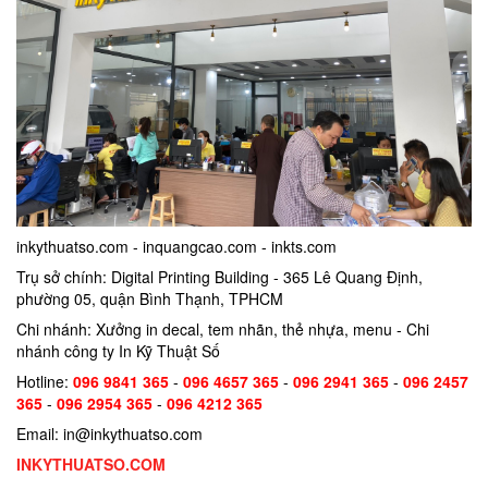
inkythuatso.com - inquangcao.com - inkts.com
Trụ sở chính: Digital Printing Building - 365 Lê Quang Định,
phường 05, quận Bình Thạnh, TPHCM
Chi nhánh: Xưởng in decal, tem nhãn, thẻ nhựa, menu - Chi
nhánh công ty In Kỹ Thuật Số
Hotline:
096 9841 365
-
096 4657 365
-
096 2941 365
-
096 2457
365
-
096 2954 365
-
096 4212 365
Email: in@inkythuatso.com
INKYTHUATSO.COM