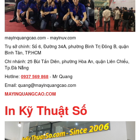
mayinquangcao.com - mayinuv.com
Trụ sở chính: Số 6, Đường 34A, phường Bình Trị Đông B, quận
Bình Tân, TP.HCM
Chi nhánh: 25 Bùi Tấn Diên, phường Hòa An, quận Liên Chiểu,
Tp.Đà Nẵng
Hotline:
0937 569 868
- Mr Quang
Email: quang@mayinquangcao.com
MAYINQUANGCAO.COM
In Kỹ Thuật Số