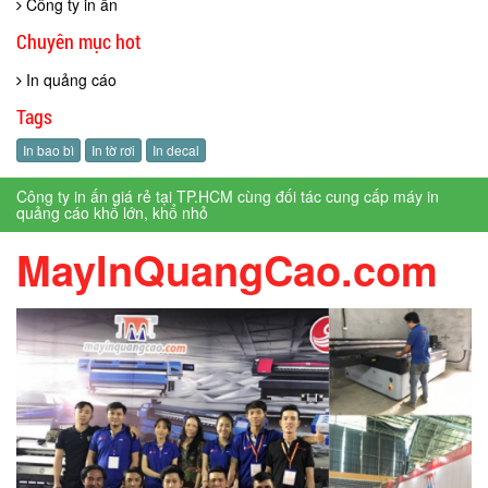
Công ty in ấn
Chuyên mục hot
In quảng cáo
Tags
In bao bì
In tờ rơi
In decal
Công ty in ấn giá rẻ tại TP.HCM cùng đối tác cung cấp máy in
quảng cáo khổ lớn, khổ nhỏ
MayInQuangCao.com