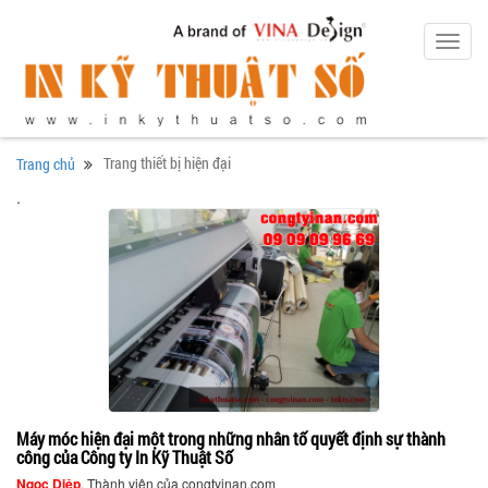
Toggl
navig
Trang thiết bị hiện đại
Trang chủ
.
Máy móc hiện đại một trong những nhân tố quyết định sự thành
công của Công ty In Kỹ Thuật Số
Ngọc Diệp
, Thành viên của congtyinan.com