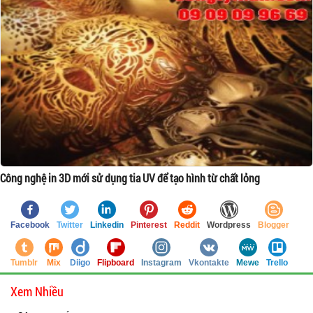
Công nghệ in 3D mới sử dụng tia UV để tạo hình từ chất lỏng
Facebook
Twitter
Linkedin
Pinterest
Reddit
Wordpress
Blogger
Tumblr
Mix
Diigo
Flipboard
Instagram
Vkontakte
Mewe
Trello
Xem Nhiều