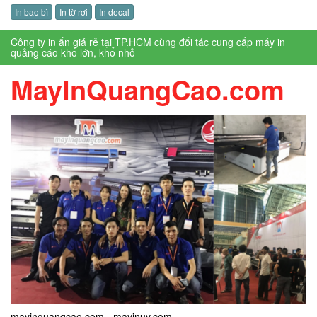
In bao bì
In tờ rơi
In decal
Công ty in ấn giá rẻ tại TP.HCM cùng đối tác cung cấp máy in
quảng cáo khổ lớn, khổ nhỏ
MayInQuangCao.com
mayinquangcao.com - mayinuv.com