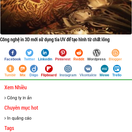
Công nghệ in 3D mới sử dụng tia UV để tạo hình từ chất lỏng
Facebook
Twitter
Linkedin
Pinterest
Reddit
Wordpress
Blogger
Tumblr
Mix
Diigo
Flipboard
Instagram
Vkontakte
Mewe
Trello
Xem Nhiều
Công ty in ấn
Chuyên mục hot
In quảng cáo
Tags