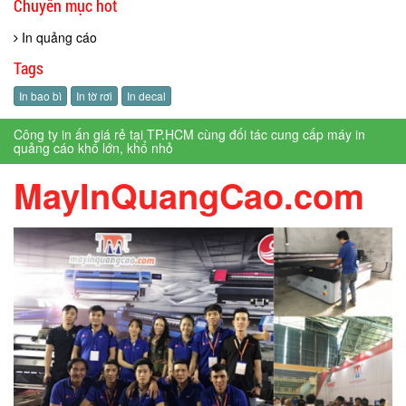
Chuyên mục hot
In quảng cáo
Tags
In bao bì
In tờ rơi
In decal
Công ty in ấn giá rẻ tại TP.HCM cùng đối tác cung cấp máy in
quảng cáo khổ lớn, khổ nhỏ
MayInQuangCao.com