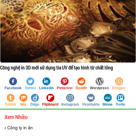
Công nghệ in 3D mới sử dụng tia UV để tạo hình từ chất lỏng
Facebook
Twitter
Linkedin
Pinterest
Reddit
Wordpress
Blogger
Tumblr
Mix
Diigo
Flipboard
Instagram
Vkontakte
Mewe
Trello
Xem Nhiều
Công ty in ấn