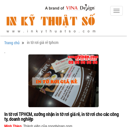
Toggl
navig
in tờ rơi giá rẻ tphcm
Trang chủ
.
In tờ rơi TPHCM, xưởng nhận in tờ rơi giá rẻ, in tờ rơi cho các công
ty, doanh nghiệp
Minh Thien
, Thành viên của congtyinan.com