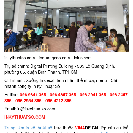
inkythuatso.com - inquangcao.com - inkts.com
Trụ sở chính: Digital Printing Building - 365 Lê Quang Định,
phường 05, quận Bình Thạnh, TPHCM
Chi nhánh: Xưởng in decal, tem nhãn, thẻ nhựa, menu - Chi
nhánh công ty In Kỹ Thuật Số
Hotline:
096 9841 365
-
096 4657 365
-
096 2941 365
-
096 2457
365
-
096 2954 365
-
096 4212 365
Email: in@inkythuatso.com
INKYTHUATSO.COM
Trung tâm in kỹ thuật số
trực thuộc
VINA
DEIGN
tiếp cận cụ thể