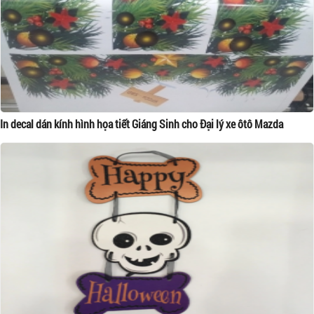
In decal dán kính hình họa tiết Giáng Sinh cho Đại lý xe ôtô Mazda