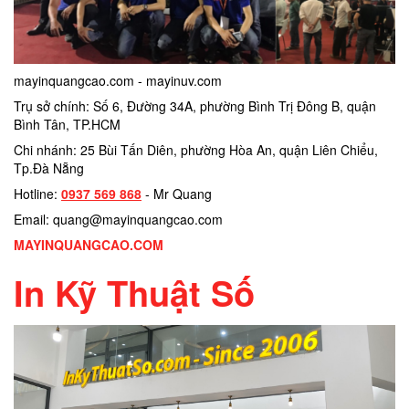
mayinquangcao.com - mayinuv.com
Trụ sở chính: Số 6, Đường 34A, phường Bình Trị Đông B, quận
Bình Tân, TP.HCM
Chi nhánh: 25 Bùi Tấn Diên, phường Hòa An, quận Liên Chiểu,
Tp.Đà Nẵng
Hotline:
0937 569 868
- Mr Quang
Email: quang@mayinquangcao.com
MAYINQUANGCAO.COM
In Kỹ Thuật Số