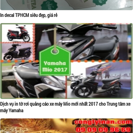
In decal TPHCM siêu đẹp, giá rẻ
Dịch vụ in tờ rơi quảng cáo xe máy Mio mới nhất 2017 cho Trung tâm xe
máy Yamaha