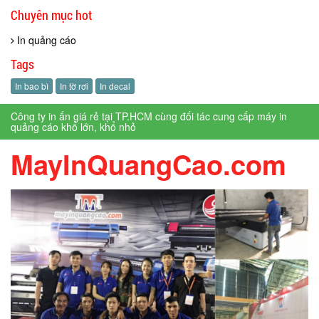
Chuyên mục hot
In quảng cáo
Tags
In bao bì
In tờ rơi
In decal
Công ty in ấn giá rẻ tại TP.HCM cùng đối tác cung cấp máy in
quảng cáo khổ lớn, khổ nhỏ
MayInQuangCao.com