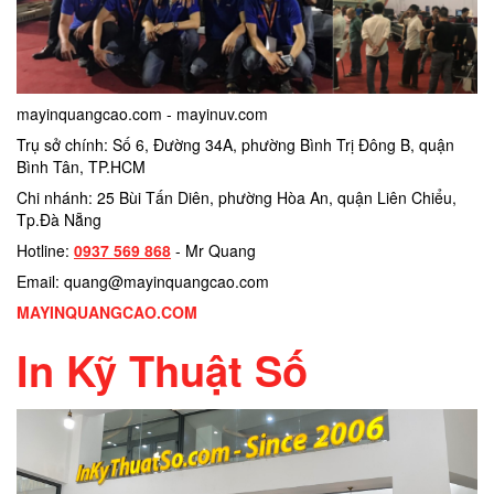
mayinquangcao.com - mayinuv.com
Trụ sở chính: Số 6, Đường 34A, phường Bình Trị Đông B, quận
Bình Tân, TP.HCM
Chi nhánh: 25 Bùi Tấn Diên, phường Hòa An, quận Liên Chiểu,
Tp.Đà Nẵng
Hotline:
0937 569 868
- Mr Quang
Email: quang@mayinquangcao.com
MAYINQUANGCAO.COM
In Kỹ Thuật Số