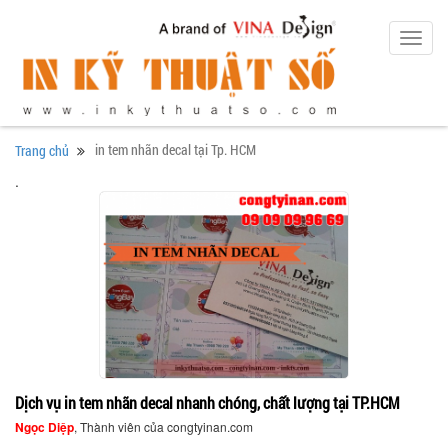
Toggl
navig
in tem nhãn decal tại Tp. HCM
Trang chủ
.
Dịch vụ in tem nhãn decal nhanh chóng, chất lượng tại TP.HCM
Ngọc Diệp
, Thành viên của congtyinan.com