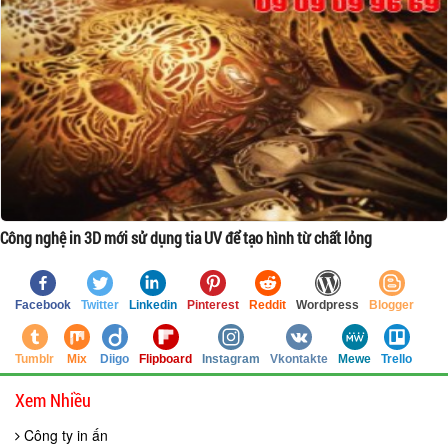
Công nghệ in 3D mới sử dụng tia UV để tạo hình từ chất lỏng
Facebook
Twitter
Linkedin
Pinterest
Reddit
Wordpress
Blogger
Tumblr
Mix
Diigo
Flipboard
Instagram
Vkontakte
Mewe
Trello
Xem Nhiều
Công ty in ấn