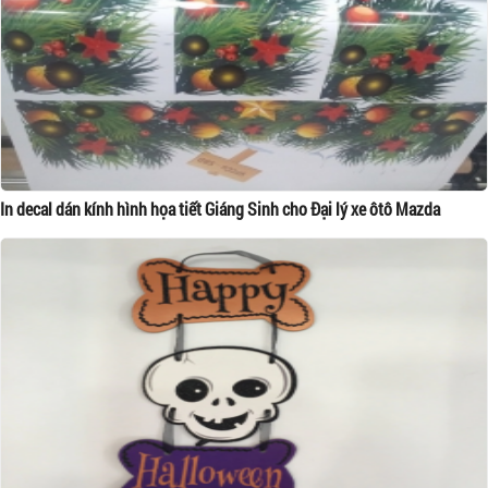
In decal dán kính hình họa tiết Giáng Sinh cho Đại lý xe ôtô Mazda