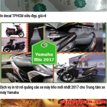
In decal TPHCM siêu đẹp, giá rẻ
Dịch vụ in tờ rơi quảng cáo xe máy Mio mới nhất 2017 cho Trung tâm xe
máy Yamaha