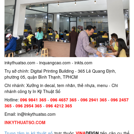
inkythuatso.com - inquangcao.com - inkts.com
Trụ sở chính: Digital Printing Building - 365 Lê Quang Định,
phường 05, quận Bình Thạnh, TPHCM
Chi nhánh: Xưởng in decal, tem nhãn, thẻ nhựa, menu - Chi
nhánh công ty In Kỹ Thuật Số
Hotline:
096 9841 365
-
096 4657 365
-
096 2941 365
-
096 2457
365
-
096 2954 365
-
096 4212 365
Email: in@inkythuatso.com
INKYTHUATSO.COM
Trung tâm in kỹ thuật số
trực thuộc
VINA
DEIGN
tiếp cận cụ thể