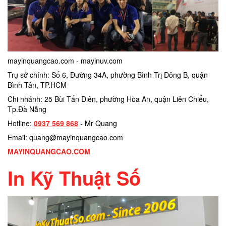
mayinquangcao.com - mayinuv.com
Trụ sở chính: Số 6, Đường 34A, phường Bình Trị Đông B, quận
Bình Tân, TP.HCM
Chi nhánh: 25 Bùi Tấn Diên, phường Hòa An, quận Liên Chiểu,
Tp.Đà Nẵng
Hotline:
0937 569 868
- Mr Quang
Email: quang@mayinquangcao.com
MAYINQUANGCAO.COM
In Kỹ Thuật Số