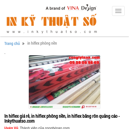
Toggl
navig
in hiflex phông nền
Trang chủ
.
In hiflex giá rẻ, in hiflex phông nền, in hiflex băng rôn quảng cáo -
Inkythuatso.com
Uyên Vũ
, Thành viên của congtyinan.com