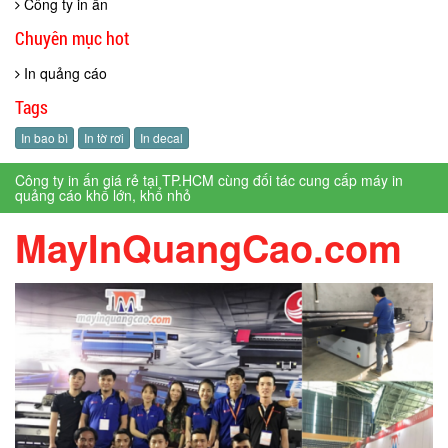
Công ty in ấn
Chuyên mục hot
In quảng cáo
Tags
In bao bì
In tờ rơi
In decal
Công ty in ấn giá rẻ tại TP.HCM cùng đối tác cung cấp máy in
quảng cáo khổ lớn, khổ nhỏ
MayInQuangCao.com