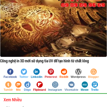
Công nghệ in 3D mới sử dụng tia UV để tạo hình từ chất lỏng
Facebook
Twitter
Linkedin
Pinterest
Reddit
Wordpress
Blogger
Tumblr
Mix
Diigo
Flipboard
Instagram
Vkontakte
Mewe
Trello
Xem Nhiều