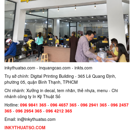
inkythuatso.com - inquangcao.com - inkts.com
Trụ sở chính: Digital Printing Building - 365 Lê Quang Định,
phường 05, quận Bình Thạnh, TPHCM
Chi nhánh: Xưởng in decal, tem nhãn, thẻ nhựa, menu - Chi
nhánh công ty In Kỹ Thuật Số
Hotline:
096 9841 365
-
096 4657 365
-
096 2941 365
-
096 2457
365
-
096 2954 365
-
096 4212 365
Email: in@inkythuatso.com
INKYTHUATSO.COM