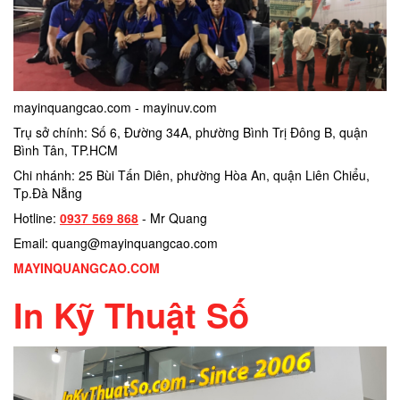
mayinquangcao.com - mayinuv.com
Trụ sở chính: Số 6, Đường 34A, phường Bình Trị Đông B, quận
Bình Tân, TP.HCM
Chi nhánh: 25 Bùi Tấn Diên, phường Hòa An, quận Liên Chiểu,
Tp.Đà Nẵng
Hotline:
0937 569 868
- Mr Quang
Email: quang@mayinquangcao.com
MAYINQUANGCAO.COM
In Kỹ Thuật Số