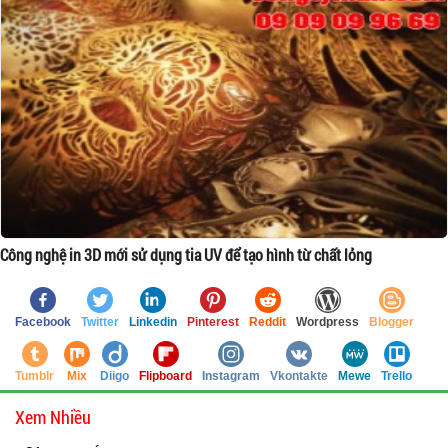
Công nghệ in 3D mới sử dụng tia UV để tạo hình từ chất lỏng
Facebook
Twitter
Linkedin
Pinterest
Reddit
Wordpress
Blogger
Tumblr
Mix
Diigo
Flipboard
Instagram
Vkontakte
Mewe
Trello
Xem Nhiều