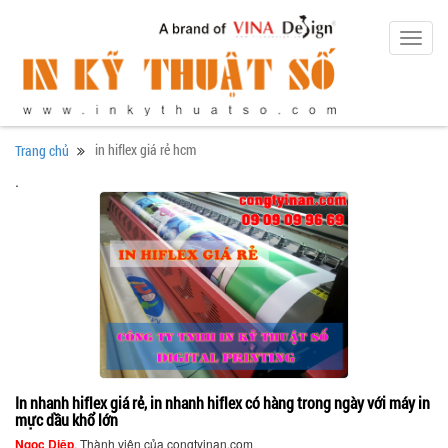
Toggl
navig
in hiflex giá rẻ hcm
Trang chủ
.
In nhanh hiflex giá rẻ, in nhanh hiflex có hàng trong ngày với máy in
mực dầu khổ lớn
Ngọc Diệp
, Thành viên của congtyinan.com