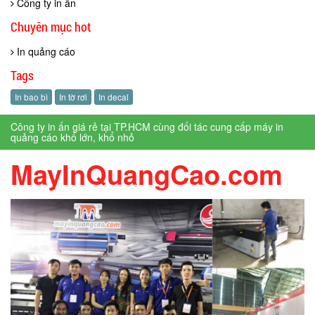
Công ty in ấn
Chuyên mục hot
In quảng cáo
Tags
In bao bì
In tờ rơi
In decal
Công ty in ấn giá rẻ tại TP.HCM cùng đối tác cung cấp máy in
quảng cáo khổ lớn, khổ nhỏ
MayInQuangCao.com