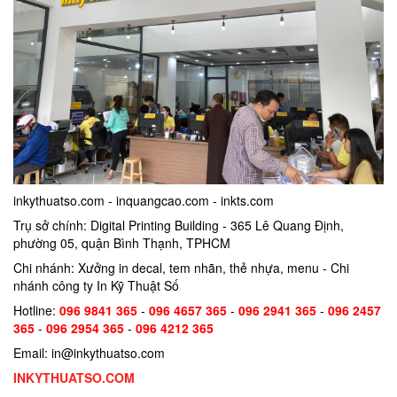
inkythuatso.com - inquangcao.com - inkts.com
Trụ sở chính: Digital Printing Building - 365 Lê Quang Định,
phường 05, quận Bình Thạnh, TPHCM
Chi nhánh: Xưởng in decal, tem nhãn, thẻ nhựa, menu - Chi
nhánh công ty In Kỹ Thuật Số
Hotline:
096 9841 365
-
096 4657 365
-
096 2941 365
-
096 2457
365
-
096 2954 365
-
096 4212 365
Email: in@inkythuatso.com
INKYTHUATSO.COM