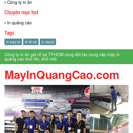
Công ty in ấn
Chuyên mục hot
In quảng cáo
Tags
In bao bì
In tờ rơi
In decal
Công ty in ấn giá rẻ tại TP.HCM cùng đối tác cung cấp máy in
quảng cáo khổ lớn, khổ nhỏ
MayInQuangCao.com