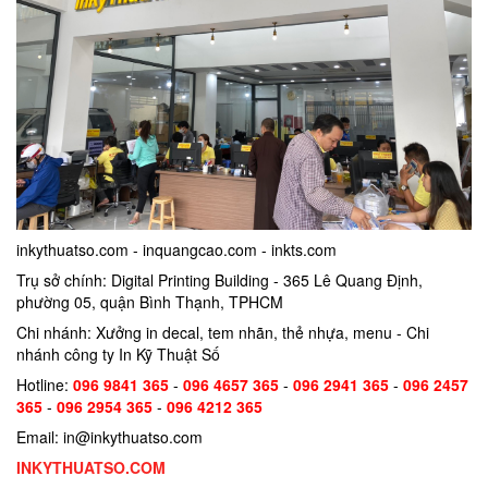
inkythuatso.com - inquangcao.com - inkts.com
Trụ sở chính: Digital Printing Building - 365 Lê Quang Định,
phường 05, quận Bình Thạnh, TPHCM
Chi nhánh: Xưởng in decal, tem nhãn, thẻ nhựa, menu - Chi
nhánh công ty In Kỹ Thuật Số
Hotline:
096 9841 365
-
096 4657 365
-
096 2941 365
-
096 2457
365
-
096 2954 365
-
096 4212 365
Email: in@inkythuatso.com
INKYTHUATSO.COM