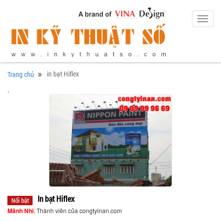
Toggl
navig
in bạt Hiflex
Trang chủ
.
In bạt Hiflex
Nổi bật
Mãnh Nhi
, Thành viên của congtyinan.com