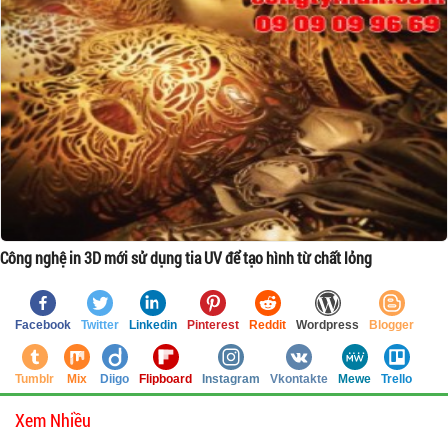
Công nghệ in 3D mới sử dụng tia UV để tạo hình từ chất lỏng
Facebook
Twitter
Linkedin
Pinterest
Reddit
Wordpress
Blogger
Tumblr
Mix
Diigo
Flipboard
Instagram
Vkontakte
Mewe
Trello
Xem Nhiều