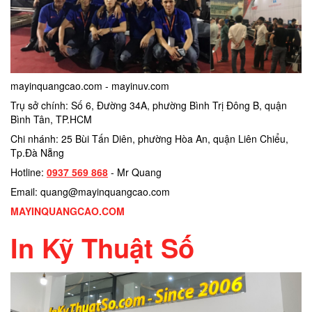
mayinquangcao.com - mayinuv.com
Trụ sở chính: Số 6, Đường 34A, phường Bình Trị Đông B, quận
Bình Tân, TP.HCM
Chi nhánh: 25 Bùi Tấn Diên, phường Hòa An, quận Liên Chiểu,
Tp.Đà Nẵng
Hotline:
0937 569 868
- Mr Quang
Email: quang@mayinquangcao.com
MAYINQUANGCAO.COM
In Kỹ Thuật Số