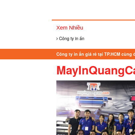
Xem Nhiều
Công ty in ấn
Công ty in ấn giá rẻ tại TP.HCM cùng
MayInQuangC