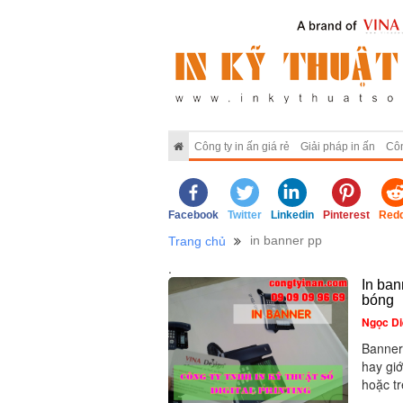
Công ty in ấn giá rẻ
Giải pháp in ấn
Côn
Facebook
Twitter
Linkedin
Pinterest
Redd
in banner pp
Trang chủ
.
In ban
bóng
Ngọc Di
Banner
hay giớ
hoặc tr