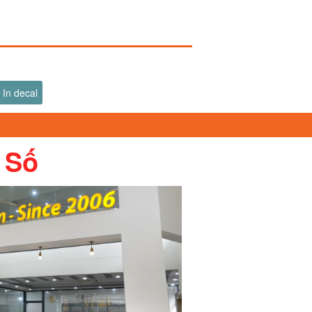
In decal
 Số