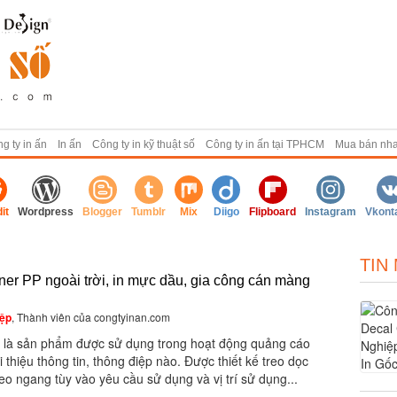
g ty in ấn
In ấn
Công ty in kỹ thuật số
Công ty in ấn tại TPHCM
Mua bán nh
it
Wordpress
Blogger
Tumblr
Mix
Diigo
Flipboard
Instagram
Vkont
TIN
ner PP ngoài trời, in mực dầu, gia công cán màng
ệp
, Thành viên của congtyinan.com
 là sản phẩm được sử dụng trong hoạt động quảng cáo
i thiệu thông tin, thông điệp nào. Được thiết kế treo dọc
eo ngang tùy vào yêu cầu sử dụng và vị trí sử dụng...