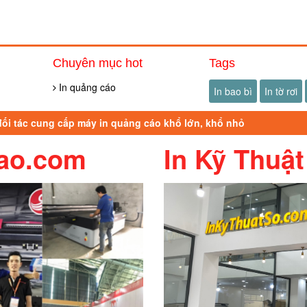
Chuyên mục hot
Tags
In quảng cáo
In bao bì
In tờ rơi
 đối tác cung cấp máy in quảng cáo khổ lớn, khổ nhỏ
ao.com
In Kỹ Thuật