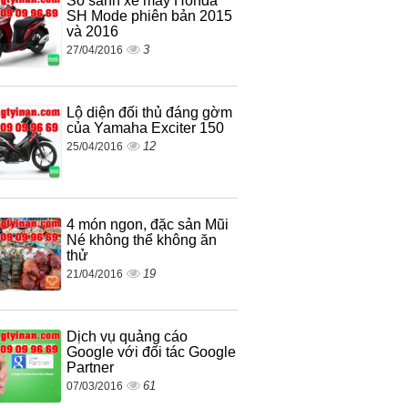
So sánh xe máy Honda
SH Mode phiên bản 2015
và 2016
3
27/04/2016
Lộ diện đối thủ đáng gờm
của Yamaha Exciter 150
12
25/04/2016
4 món ngon, đặc sản Mũi
Né không thể không ăn
thử
19
21/04/2016
Dịch vụ quảng cáo
Google với đối tác Google
Partner
61
07/03/2016