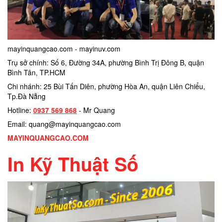
mayinquangcao.com - mayinuv.com
Trụ sở chính: Số 6, Đường 34A, phường Bình Trị Đông B, quận
Bình Tân, TP.HCM
Chi nhánh: 25 Bùi Tấn Diên, phường Hòa An, quận Liên Chiểu,
Tp.Đà Nẵng
Hotline:
0937 569 868
- Mr Quang
Email: quang@mayinquangcao.com
MAYINQUANGCAO.COM
In Kỹ Thuật Số