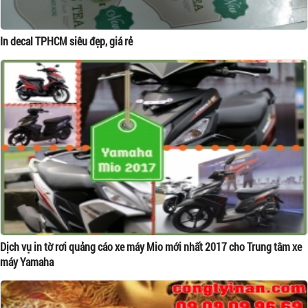
In decal TPHCM siêu đẹp, giá rẻ
Dịch vụ in tờ rơi quảng cáo xe máy Mio mới nhất 2017 cho Trung tâm xe
máy Yamaha