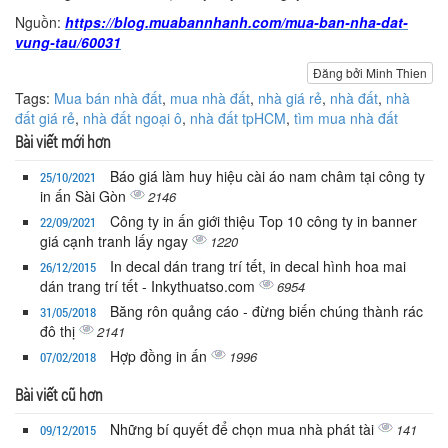
Nguồn:
https://blog.muabannhanh.com/mua-ban-nha-dat-
vung-tau/60031
Đăng bởi Minh Thien
Tags:
Mua bán nhà đất
,
mua nhà đất
,
nhà giá rẻ
,
nhà đất
,
nhà
đất giá rẻ
,
nhà đất ngoại ô
,
nhà đất tpHCM
,
tìm mua nhà đất
Bài viết mới hơn
Báo giá làm huy hiệu cài áo nam châm tại công ty
25/10/2021
in ấn Sài Gòn
2146
Công ty in ấn giới thiệu Top 10 công ty in banner
22/09/2021
giá cạnh tranh lấy ngay
1220
In decal dán trang trí tết, in decal hình hoa mai
26/12/2015
dán trang trí tết - Inkythuatso.com
6954
Băng rôn quảng cáo - đừng biến chúng thành rác
31/05/2018
đô thị
2141
Hợp đồng in ấn
1996
07/02/2018
Bài viết cũ hơn
Những bí quyết để chọn mua nhà phát tài
141
09/12/2015