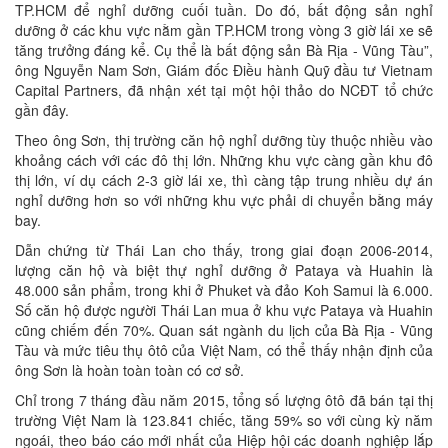
TP.HCM để nghỉ dưỡng cuối tuần. Do đó, bất động sản nghỉ
dưỡng ở các khu vực nằm gần TP.HCM trong vòng 3 giờ lái xe sẽ
tăng trưởng đáng kể. Cụ thể là bất động sản Bà Rịa - Vũng Tàu”,
ông Nguyễn Nam Sơn, Giám đốc Ðiều hành Quỹ đầu tư Vietnam
Capital Partners, đã nhận xét tại một hội thảo do NCÐT tổ chức
gần đây.
Theo ông Sơn, thị trường căn hộ nghỉ dưỡng tùy thuộc nhiều vào
khoảng cách với các đô thị lớn. Những khu vực càng gần khu đô
thị lớn, ví dụ cách 2-3 giờ lái xe, thì càng tập trung nhiều dự án
nghỉ dưỡng hơn so với những khu vực phải di chuyển bằng máy
bay.
Dẫn chứng từ Thái Lan cho thấy, trong giai đoạn 2006-2014,
lượng căn hộ và biệt thự nghỉ dưỡng ở Pataya và Huahin là
48.000 sản phẩm, trong khi ở Phuket và đảo Koh Samui là 6.000.
Số căn hộ được người Thái Lan mua ở khu vực Pataya và Huahin
cũng chiếm đến 70%. Quan sát ngành du lịch của Bà Rịa - Vũng
Tàu và mức tiêu thụ ôtô của Việt Nam, có thể thấy nhận định của
ông Sơn là hoàn toàn toàn có cơ sở.
Chỉ trong 7 tháng đầu năm 2015, tổng số lượng ôtô đã bán tại thị
trường Việt Nam là 123.841 chiếc, tăng 59% so với cùng kỳ năm
ngoái, theo báo cáo mới nhất của Hiệp hội các doanh nghiệp lắp