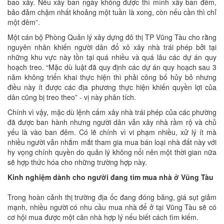
bao xây. Nếu xây ban ngày không được thì mình xây ban đêm,
bảo đảm chậm nhất khoảng một tuần là xong, còn nếu cần thì chỉ
một đêm”.
Một cán bộ Phòng Quản lý xây dựng đô thị TP Vũng Tàu cho rằng
nguyên nhân khiến người dân đổ xô xây nhà trái phép bởi tại
những khu vực này tồn tại quá nhiều và quá lâu các dự án quy
hoạch treo. “Mặc dù luật đã quy định các dự án quy hoạch sau 3
năm không triển khai thực hiện thì phải công bố hủy bỏ nhưng
điều này ít được các địa phương thực hiện khiến quyền lợi của
dân cũng bị treo theo” - vị này phân tích.
Chính vì vậy, mặc dù lệnh cấm xây nhà trái phép của các phường
đã được ban hành nhưng người dân vẫn xây nhà rầm rộ và chủ
yếu là vào ban đêm. Có lẽ chính vì vi phạm nhiều, xử lý ít mà
nhiều người vẫn nhắm mắt tham gia mua bán loại nhà đất này với
hy vọng chính quyền do quản lý không nổi nên một thời gian nữa
sẽ hợp thức hóa cho những trường hợp này.
Kinh nghiệm dành cho người đang tìm mua nhà ở Vũng Tàu
Trong hoàn cảnh thị trường địa ốc đang đóng băng, giá sụt giảm
mạnh, nhiều người có nhu cầu mua nhà để ở tại Vũng Tàu sẽ có
cơ hội mua được một căn nhà hợp lý nếu biết cách tìm kiếm.