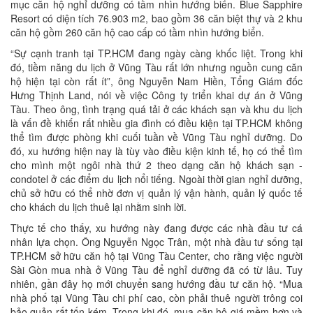
mục căn hộ nghỉ dưỡng có tầm nhìn hướng biển. Blue Sapphire
Resort có diện tích 76.903 m2, bao gồm 36 căn biệt thự và 2 khu
căn hộ gồm 260 căn hộ cao cấp có tầm nhìn hướng biển.
“Sự cạnh tranh tại TP.HCM đang ngày càng khốc liệt. Trong khi
đó, tiềm năng du lịch ở Vũng Tàu rất lớn nhưng nguồn cung căn
hộ hiện tại còn rất ít”, ông Nguyễn Nam Hiền, Tổng Giám đốc
Hưng Thịnh Land, nói về việc Công ty triển khai dự án ở Vũng
Tàu. Theo ông, tình trạng quá tải ở các khách sạn và khu du lịch
là vấn đề khiến rất nhiều gia đình có điều kiện tại TP.HCM không
thể tìm được phòng khi cuối tuần về Vũng Tàu nghỉ dưỡng. Do
đó, xu hướng hiện nay là tùy vào điều kiện kinh tế, họ có thể tìm
cho mình một ngôi nhà thứ 2 theo dạng căn hộ khách sạn -
condotel ở các điểm du lịch nổi tiếng. Ngoài thời gian nghỉ dưỡng,
chủ sở hữu có thể nhờ đơn vị quản lý vận hành, quản lý quốc tế
cho khách du lịch thuê lại nhằm sinh lời.
Thực tế cho thấy, xu hướng này đang được các nhà đầu tư cá
nhân lựa chọn. Ông Nguyễn Ngọc Trân, một nhà đầu tư sống tại
TP.HCM sở hữu căn hộ tại Vũng Tàu Center, cho rằng việc người
Sài Gòn mua nhà ở Vũng Tàu để nghỉ dưỡng đã có từ lâu. Tuy
nhiên, gần đây họ mới chuyển sang hướng đầu tư căn hộ. “Mua
nhà phố tại Vũng Tàu chi phí cao, còn phải thuê người trông coi
bảo quản rất tốn kém. Trong khi đó, mua căn hộ giá mềm hơn và