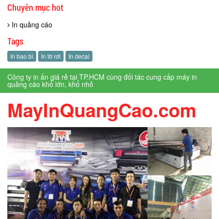
Chuyên mục hot
In quảng cáo
Tags
In bao bì
In tờ rơi
In decal
Công ty in ấn giá rẻ tại TP.HCM cùng đối tác cung cấp máy in
quảng cáo khổ lớn, khổ nhỏ
MayInQuangCao.com