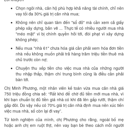
Chọn ngôi nhà, căn hộ phù hợp khả năng tài chính, chỉ nên
vay tối đa 30% giá trị căn nhà mua;
Không nên chỉ quan tâm đến "sổ đỏ" mà cần xem cả giấy
phép xây dựng, bản vẽ ... Thực tế có nhiều người mua nhà
"méo mặt" vì bị chính quyền hỏi tới, đòi phạt vì xây dựng
không phép;
Nếu mua "nhà 61" chưa hóa giá cần phải xem hóa đơn tiền
nhà nếu không muốn phải trả hàng trăm triệu tiền thuê mà
chủ trước còn nợ;
Chuyện thu xếp tiền cho việc mua nhà của những người
thu nhập thấp, thậm chí trung bình cũng là điều cần phải
bàn tới.
Chị Minh Phương, một nhân viên kế toán vừa mua căn nhà giá
750 triệu đồng chia sẻ: “Rất khó để chờ đủ tiền mới mua nhà, vì
khi bạn chuẩn bị đủ tiền giá nhà có khi đã lên gấp rưỡi, thậm chí
gấp đôi. Do vậy nếu có 70% giá trị căn nhà định mua nên xúc tiến
việc mua nhà, số còn lại đi vay”.
Từ kinh nghiệm của mình, chị Phương cho rằng, ngoài bố mẹ
hoặc anh chị em ruột thịt, nên vay bạn bè theo cách mỗi người