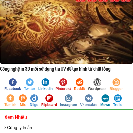
Công nghệ in 3D mới sử dụng tia UV để tạo hình từ chất lỏng
Facebook
Twitter
Linkedin
Pinterest
Reddit
Wordpress
Blogger
Tumblr
Mix
Diigo
Flipboard
Instagram
Vkontakte
Mewe
Trello
Xem Nhiều
Công ty in ấn