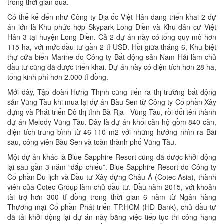
trong thời gian qua.
Có thể kể đến như Công ty Địa ốc Việt Hân đang triển khai 2 dự
án lớn là Khu phức hợp Skypark Long Điền và Khu dân cư Việt
Hân 3 tại huyện Long Điền. Cả 2 dự án này có tổng quy mô hơn
115 ha, với mức đầu tư gần 2 tỉ USD. Hồi giữa tháng 6, Khu biệt
thự cửa biển Marine do Công ty Bất động sản Nam Hải làm chủ
đầu tư cũng đã được triển khai. Dự án này có diện tích hơn 28 ha,
tổng kinh phí hơn 2.000 tỉ đồng.
Mới đây, Tập đoàn Hưng Thịnh cũng tiến ra thị trường bất động
sản Vũng Tàu khi mua lại dự án Bàu Sen từ Công ty Cổ phần Xây
dựng và Phát triển Đô thị tỉnh Bà Rịa - Vũng Tàu, rồi đổi tên thành
dự án Melody Vũng Tàu. Ðây là dự án khối căn hộ gồm 840 căn,
diện tích trung bình từ 46-110 m2 với những hướng nhìn ra Bãi
sau, công viên Bàu Sen và toàn thành phố Vũng Tàu.
Một dự án khác là Blue Sapphire Resort cũng đã được khởi động
lại sau gần 3 năm “đắp chiếu”. Blue Sapphire Resort do Công ty
Cổ phần Du lịch và Đầu tư Xây dựng Châu Á (Cotec Asia), thành
viên của Cotec Group làm chủ đầu tư. Ðầu năm 2015, với khoản
tài trợ hơn 300 tỉ đồng trong thời gian 6 năm từ Ngân hàng
Thương mại Cổ phần Phát triển TP.HCM (HD Bank), chủ đầu tư
đã tái khởi động lại dự án này bằng việc tiếp tục thi công hạng