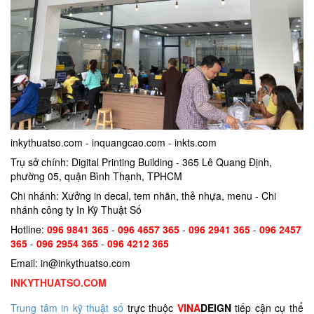
inkythuatso.com - inquangcao.com - inkts.com
Trụ sở chính: Digital Printing Building - 365 Lê Quang Định,
phường 05, quận Bình Thạnh, TPHCM
Chi nhánh: Xưởng in decal, tem nhãn, thẻ nhựa, menu - Chi
nhánh công ty In Kỹ Thuật Số
Hotline:
096 9841 365
-
096 4657 365
-
096 2941 365
-
096 2457
365
-
096 2954 365
-
096 4212 365
Email: in@inkythuatso.com
INKYTHUATSO.COM
Trung tâm in kỹ thuật số
trực thuộc
VINA
DEIGN
tiếp cận cụ thể