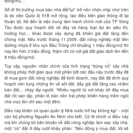
đồng/m2…
Sở dĩ thị trường mua bán nhà đất“lụi” trở nên nhộn nhịp như trên
là do việc Quốc lộ 51B mở rộng, tạo điều kiện giao thông đi lại
thuận lợi. Kế đến là việc trung tâm hành chính mới của TP Vũng
Tàu được quy hoạch dời về đây và hàng loạt dự án siêu thị,
trường học… khác được xây dựng đã khiến giá đất tăng đến
chóng mặt. Nếu trước tháng 11-2009, đất nông nghiệp mặt tiền
đường nhựa ở khu vực Bàu Trũng chỉ khoảng 1 triệu đồng/m2 thì
nay lên hơn 3 triệu đồng, thậm chí có nơi giá đất giao dịch lên đến
8 triệu đồng/m2.
Tuy vậy, nguyên nhân chính của tình trạng “bùng nổ” xây nhà
không phép thời gian qua một phần bởi các đầu nậu trước đây đã
đi mua gom đất nông nghiệp để kinh doanh, nay đất đã dính quy
hoạch nên tung những tin về sốt đất, đẩy giá đất tăng cao nhằm
bán đất… chạy lấy người. “Nhiều người từ nơi khác tới đây mua
đất rồi san lấp, phân lô bán nền trái phép khiến hàng trăm ngôi
nhà mọc lên chỉ sau một đêm.
Điều này khiến cơ quan quản lý Nhà nước trở tay không kịp” - một
cán bộ phường Nguyễn An Ninh cho biết. Có lẽ chính vì điều này
mà khi chúng tôi băn khoăn về đất nông nghiệp làm sao xây nhà,
một “cò” đất ở đây cười khẩy phán: “Nếu đồng ý mua đất, tôi sẽ