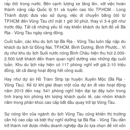
ráp ôtô trong nước. Bên cạnh lượng xe tăng lên, với việc hoàn
thành nâng cấp Quốc lộ 51 và tuyến cao tốc TP.HCM - Long
Thành được đưa vào sử dụng, việc di chuyển bằng ôtô từ
TP.HCM đến Vũng Tàu chỉ mất 1 giờ 30 phút, thay vì 3-4 giờ như
trước đây. Tất cả những yếu tố này khiến khách du lịch đổ về Bà
Rịa - Vũng Tàu ngày càng đông.
Cuối tuần, các khu du lịch tại Bà Rịa - Vũng Tàu luôn tấp nập du
khách du lịch từ Đồng Nai, TP.HCM, Bình Dương, Bình Phước... Ví
dụ như khu du lịch Suối nước nóng Bình Châu hiện thu hút 2.000-
2.500 lượt khách đến tham quan nghỉ dưỡng vào những dịp cuối
tuần. Khu du lịch này hiện có 117 phòng nghỉ với giá 2-10 triệu
đồng, tất cả đang hoạt động hết công suất.
Hay như dự án Hồ Tràm Strip tại huyện Xuyên Mộc (Bà Rịa -
Vũng Tàu). Kể từ khi giai đoạn một của dự án đi vào hoạt động
năm 2013 đến nay, 541 phòng nghỉ hiện đại tại đây luôn trong
tình trạng kín phòng khi lượng khách quốc tế, các nhóm khách
nằm trong phân khúc cao cấp bắt đầu quay trở lại Vũng Tàu.
Sự nóng lên của ngành du lịch Vũng Tàu cũng khiến thị trường
căn hộ cao cấp và biệt thự nghỉ dưỡng tại Bà Rịa - Vũng Tàu dần
trở thành nơi được nhiều doanh nghiệp địa ốc lựa chọn để rót vốn