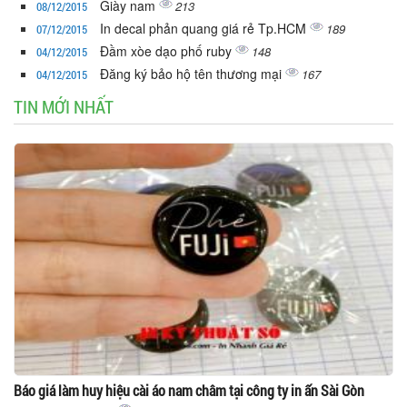
Giày nam
213
08/12/2015
In decal phản quang giá rẻ Tp.HCM
189
07/12/2015
Đầm xòe dạo phố ruby
148
04/12/2015
Đăng ký bảo hộ tên thương mại
167
04/12/2015
TIN MỚI NHẤT
Báo giá làm huy hiệu cài áo nam châm tại công ty in ấn Sài Gòn