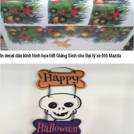
In decal dán kính hình họa tiết Giáng Sinh cho Đại lý xe ôtô Mazda