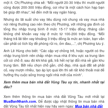
một ít. Chị Phương chia sẻ: “Mỗi người 20-30 triệu thì mười người
cũng được 200-300 triệu đồng, coi như là một cách hùn hạp bạn
bè giúp đỡ nhau”; kế đến mới là vay ngân hàng.
Nhưng do lãi suất cho vay tiêu dùng nói chung và vay mua nhà
nói riêng thường cao nên theo chị Phương, với những gia đình có
tổng thu nhập trung bình ở mức 15-17 triệu đồng /tháng cần
khống chế khoản vay này ở mức từ 100-200 triệu đồng. “Mỗi
tháng trả lãi tiền vay khoảng 3 triệu đồng là mức an toàn, bạn vẫn
cần phải có tích lũy đề phòng rủi ro, ốm đau,...”, chị Phương lưu ý.
Anh Lê Hùng cho biết: “Các cặp vợ chồng trẻ, hoặc người có thu
nhập trung bình nên chấp nhận mua nhà ở khu vực xa trung tâm
cốt có chỗ ở, sau đó khi khá giả, trả hết nợ lại đổi nhà về gần khu
trung tâm. Bởi nếu chọn chỗ gần, chỗ đẹp, nhà quá đắt sẽ phải
cố, vay mượn nhiều, tạo áp lực quá lớn thì sẽ rất khó thoải mái để
hưởng thụ cuộc sống trong ngôi nhà mới của mình”.
Xem thêm mua bán nhà đất Vũng Tàu uy tín, nhanh nhất tại
đâu?
Xem thêm thông tin mua bán nhà đất Vũng Tàu mới nhất tại
MuaBanNhanh.com
.
Để được cập nhật thông tin mua bán nhà
đất Vũng Tàu tốt nhất hiện nay hãy xem ngay:
Mua bán nhà đất