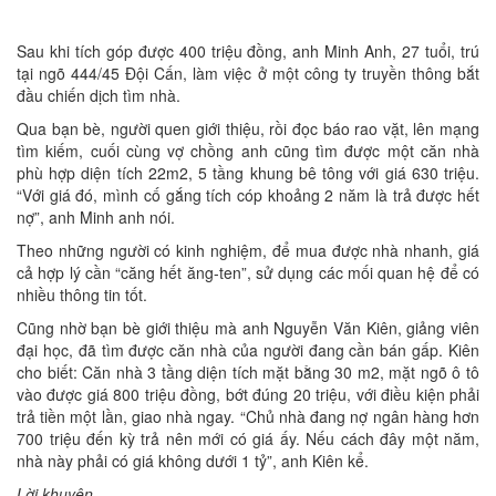
Sau khi tích góp được 400 triệu đồng, anh Minh Anh, 27 tuổi, trú
tại ngõ 444/45 Đội Cấn, làm việc ở một công ty truyền thông bắt
đầu chiến dịch tìm nhà.
Qua bạn bè, người quen giới thiệu, rồi đọc báo rao vặt, lên mạng
tìm kiếm, cuối cùng vợ chồng anh cũng tìm được một căn nhà
phù hợp diện tích 22m2, 5 tầng khung bê tông với giá 630 triệu.
“Với giá đó, mình cố gắng tích cóp khoảng 2 năm là trả được hết
nợ”, anh Minh anh nói.
Theo những người có kinh nghiệm, để mua được nhà nhanh, giá
cả hợp lý cần “căng hết ăng-ten”, sử dụng các mối quan hệ để có
nhiều thông tin tốt.
Cũng nhờ bạn bè giới thiệu mà anh Nguyễn Văn Kiên, giảng viên
đại học, đã tìm được căn nhà của người đang cần bán gấp. Kiên
cho biết: Căn nhà 3 tầng diện tích mặt bằng 30 m2, mặt ngõ ô tô
vào được giá 800 triệu đồng, bớt đúng 20 triệu, với điều kiện phải
trả tiền một lần, giao nhà ngay. “Chủ nhà đang nợ ngân hàng hơn
700 triệu đến kỳ trả nên mới có giá ấy. Nếu cách đây một năm,
nhà này phải có giá không dưới 1 tỷ”, anh Kiên kể.
Lời khuyên