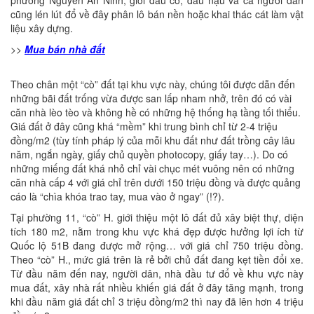
phường Nguyễn An Ninh, giới đầu cơ, đầu nậu và cả người dân
cũng lén lút đổ về đây phân lô bán nền hoặc khai thác cát làm vật
liệu xây dựng.
>>
Mua bán nhà đất
Theo chân một “cò” đất tại khu vực này, chúng tôi được dẫn đến
những bãi đất trống vừa được san lấp nham nhở, trên đó có vài
căn nhà lèo tèo và không hề có những hệ thống hạ tầng tối thiểu.
Giá đất ở đây cũng khá “mềm” khi trung bình chỉ từ 2-4 triệu
đồng/m2 (tùy tính pháp lý của mỗi khu đất như đất trồng cây lâu
năm, ngắn ngày, giấy chủ quyền photocopy, giấy tay…). Do có
những miếng đất khá nhỏ chỉ vài chục mét vuông nên có những
căn nhà cấp 4 với giá chỉ trên dưới 150 triệu đồng và được quảng
cáo là “chìa khóa trao tay, mua vào ở ngay” (!?).
Tại phường 11, “cò” H. giới thiệu một lô đất đủ xây biệt thự, diện
tích 180 m2, nằm trong khu vực khá đẹp được hưởng lợi ích từ
Quốc lộ 51B đang được mở rộng… với giá chỉ 750 triệu đồng.
Theo “cò” H., mức giá trên là rẻ bởi chủ đất đang kẹt tiền đổi xe.
Từ đầu năm đến nay, người dân, nhà đầu tư đổ về khu vực này
mua đất, xây nhà rất nhiều khiến giá đất ở đây tăng mạnh, trong
khi đầu năm giá đất chỉ 3 triệu đồng/m2 thì nay đã lên hơn 4 triệu