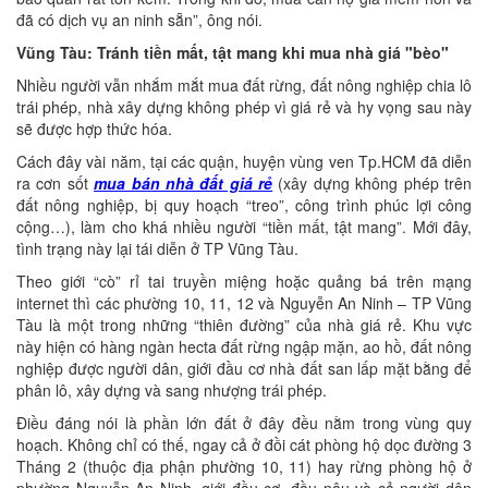
đã có dịch vụ an ninh sẵn”, ông nói.
Vũng Tàu: Tránh tiền mất, tật mang khi mua nhà giá "bèo"
Nhiều người vẫn nhắm mắt mua đất rừng, đất nông nghiệp chia lô
trái phép, nhà xây dựng không phép vì giá rẻ và hy vọng sau này
sẽ được hợp thức hóa.
Cách đây vài năm, tại các quận, huyện vùng ven Tp.HCM đã diễn
ra cơn sốt
mua bán nhà đất giá rẻ
(xây dựng không phép trên
đất nông nghiệp, bị quy hoạch “treo”, công trình phúc lợi công
cộng…), làm cho khá nhiều người “tiền mất, tật mang”. Mới đây,
tình trạng này lại tái diễn ở TP Vũng Tàu.
Theo giới “cò” rỉ tai truyền miệng hoặc quảng bá trên mạng
internet thì các phường 10, 11, 12 và Nguyễn An Ninh – TP Vũng
Tàu là một trong những “thiên đường” của nhà giá rẻ. Khu vực
này hiện có hàng ngàn hecta đất rừng ngập mặn, ao hồ, đất nông
nghiệp được người dân, giới đầu cơ nhà đất san lấp mặt bằng để
phân lô, xây dựng và sang nhượng trái phép.
Điều đáng nói là phần lớn đất ở đây đều nằm trong vùng quy
hoạch. Không chỉ có thế, ngay cả ở đồi cát phòng hộ dọc đường 3
Tháng 2 (thuộc địa phận phường 10, 11) hay rừng phòng hộ ở