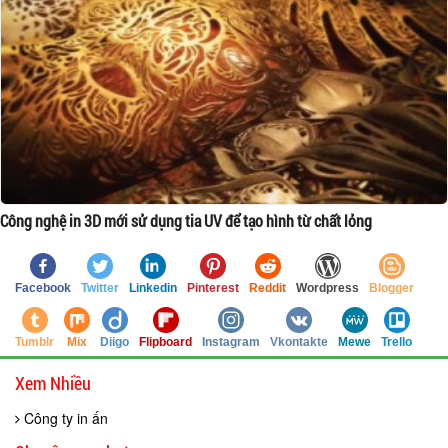
Công nghệ in 3D mới sử dụng tia UV để tạo hình từ chất lỏng
Facebook
Twitter
Linkedin
Pinterest
Reddit
Wordpress
Blogger
Tumblr
Mix
Diigo
Flipboard
Instagram
Vkontakte
Mewe
Trello
Xem Nhiều
Công ty in ấn