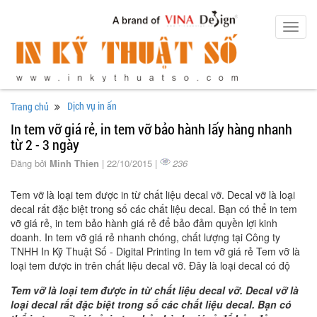
Toggl
navig
Dịch vụ in ấn
Trang chủ
In tem vỡ giá rẻ, in tem vỡ bảo hành lấy hàng nhanh
từ 2 - 3 ngày
Đăng bởi
Minh Thien
| 22/10/2015 |
236
Tem vỡ là loại tem được in từ chất liệu decal vỡ. Decal vỡ là loại
decal rất đặc biệt trong số các chất liệu decal. Bạn có thể in tem
vỡ giá rẻ, in tem bảo hành giá rẻ để bảo đảm quyền lợi kinh
doanh. In tem vỡ giá rẻ nhanh chóng, chất lượng tại Công ty
TNHH In Kỹ Thuật Số - Digital Printing In tem vỡ giá rẻ Tem vỡ là
loại tem được in trên chất liệu decal vỡ. Đây là loại decal có độ
Tem vỡ là loại tem được in từ chất liệu decal vỡ. Decal vỡ là
loại decal rất đặc biệt trong số các chất liệu decal. Bạn có