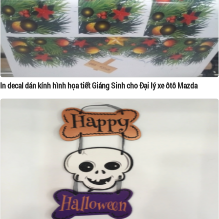
In decal dán kính hình họa tiết Giáng Sinh cho Đại lý xe ôtô Mazda