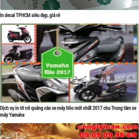
In decal TPHCM siêu đẹp, giá rẻ
Dịch vụ in tờ rơi quảng cáo xe máy Mio mới nhất 2017 cho Trung tâm xe
máy Yamaha