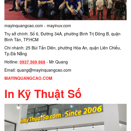
mayinquangcao.com - mayinuv.com
Trụ sở chính: Số 6, Đường 34A, phường Bình Trị Đông B, quận
Bình Tân, TP.HCM
Chi nhánh: 25 Bùi Tấn Diên, phường Hòa An, quận Liên Chiểu,
Tp.Đà Nẵng
Hotline:
0937 569 868
- Mr Quang
Email: quang@mayinquangcao.com
MAYINQUANGCAO.COM
In Kỹ Thuật Số