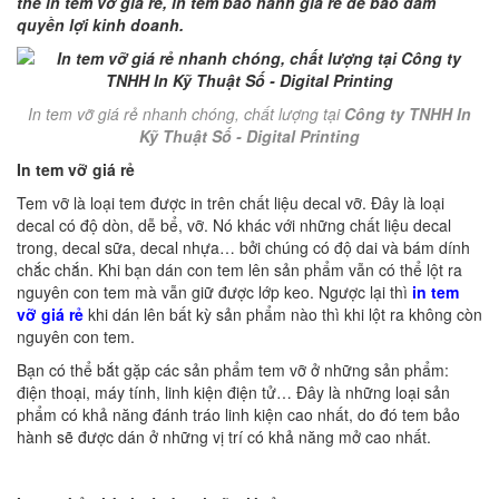
thể in tem vỡ giá rẻ, in tem bảo hành giá rẻ để bảo đảm
quyền lợi kinh doanh.
In tem vỡ giá rẻ nhanh chóng, chất lượng tại
Công ty TNHH In
Kỹ Thuật Số - Digital Printing
In tem vỡ giá rẻ
Tem vỡ là loại tem được in trên chất liệu decal vỡ. Đây là loại
decal có độ dòn, dễ bể, vỡ. Nó khác với những chất liệu decal
trong, decal sữa, decal nhựa… bởi chúng có độ dai và bám dính
chắc chắn. Khi bạn dán con tem lên sản phẩm vẫn có thể lột ra
nguyên con tem mà vẫn giữ được lớp keo. Ngược lại thì
in tem
vỡ giá rẻ
khi dán lên bất kỳ sản phẩm nào thì khi lột ra không còn
nguyên con tem.
Bạn có thể bắt gặp các sản phẩm tem vỡ ở những sản phẩm:
điện thoại, máy tính, linh kiện điện tử… Đây là những loại sản
phẩm có khả năng đánh tráo linh kiện cao nhất, do đó tem bảo
hành sẽ được dán ở những vị trí có khả năng mở cao nhất.