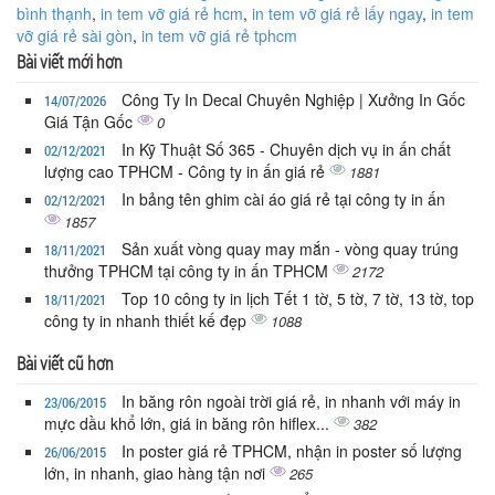
bình thạnh
,
in tem vỡ giá rẻ hcm
,
in tem vỡ giá rẻ lấy ngay
,
in tem
vỡ giá rẻ sài gòn
,
in tem vỡ giá rẻ tphcm
Bài viết mới hơn
Công Ty In Decal Chuyên Nghiệp | Xưởng In Gốc
14/07/2026
Giá Tận Gốc
0
In Kỹ Thuật Số 365 - Chuyên dịch vụ in ấn chất
02/12/2021
lượng cao TPHCM - Công ty in ấn giá rẻ
1881
In bảng tên ghim cài áo giá rẻ tại công ty in ấn
02/12/2021
1857
Sản xuất vòng quay may mắn - vòng quay trúng
18/11/2021
thưởng TPHCM tại công ty in ấn TPHCM
2172
Top 10 công ty in lịch Tết 1 tờ, 5 tờ, 7 tờ, 13 tờ, top
18/11/2021
công ty in nhanh thiết kế đẹp
1088
Bài viết cũ hơn
In băng rôn ngoài trời giá rẻ, in nhanh với máy in
23/06/2015
mực dầu khổ lớn, giá in băng rôn hiflex...
382
In poster giá rẻ TPHCM, nhận in poster số lượng
26/06/2015
lớn, in nhanh, giao hàng tận nơi
265