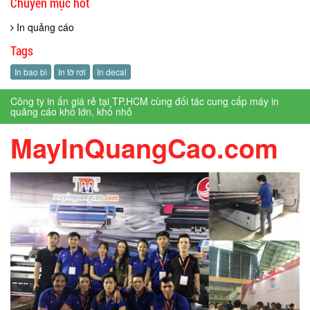
Chuyên mục hot
In quảng cáo
Tags
In bao bì
In tờ rơi
In decal
Công ty in ấn giá rẻ tại TP.HCM cùng đối tác cung cấp máy in
quảng cáo khổ lớn, khổ nhỏ
MayInQuangCao.com