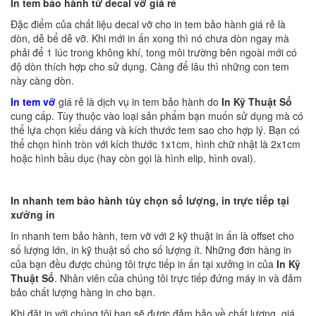
In tem bảo hành từ decal vỡ giá rẻ
Đặc điểm của chất liệu decal vỡ cho in tem bảo hành giá rẻ là
dòn, dễ bể dễ vỡ. Khi mới in ấn xong thì nó chưa dòn ngay mà
phải để 1 lúc trong không khí, tong môi trường bên ngoài mới có
độ dòn thích hợp cho sử dụng. Càng để lâu thì những con tem
này càng dòn.
In tem vỡ
giá rẻ là dịch vụ in tem bảo hành do
In Kỹ Thuật Số
cung cấp. Tùy thuộc vào loại sản phẩm bạn muốn sử dụng mà có
thể lựa chọn kiểu dáng và kích thước tem sao cho hợp lý. Bạn có
thể chọn hình tròn với kích thước 1x1cm, hình chữ nhật là 2x1cm
hoặc hình bầu dục (hay còn gọi là hình elip, hình oval).
In nhanh tem bảo hành tùy chọn số lượng, in trực tiếp tại
xưởng in
In nhanh tem bảo hành, tem vỡ với 2 kỹ thuật in ấn là offset cho
số lượng lớn, in kỹ thuật số cho số lượng ít. Những đơn hàng in
của bạn đều được chúng tôi trực tiếp in ấn tại xưởng in của
In Kỹ
Thuật Số
. Nhân viên của chúng tôi trực tiếp đứng máy in và đảm
bảo chất lượng hàng in cho bạn.
Khi đặt in với chúng tôi bạn sẽ được đảm bảo về chất lượng, giá