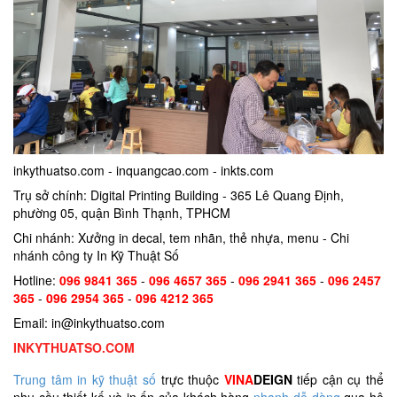
inkythuatso.com - inquangcao.com - inkts.com
Trụ sở chính: Digital Printing Building - 365 Lê Quang Định,
phường 05, quận Bình Thạnh, TPHCM
Chi nhánh: Xưởng in decal, tem nhãn, thẻ nhựa, menu - Chi
nhánh công ty In Kỹ Thuật Số
Hotline:
096 9841 365
-
096 4657 365
-
096 2941 365
-
096 2457
365
-
096 2954 365
-
096 4212 365
Email: in@inkythuatso.com
INKYTHUATSO.COM
Trung tâm in kỹ thuật số
trực thuộc
VINA
DEIGN
tiếp cận cụ thể