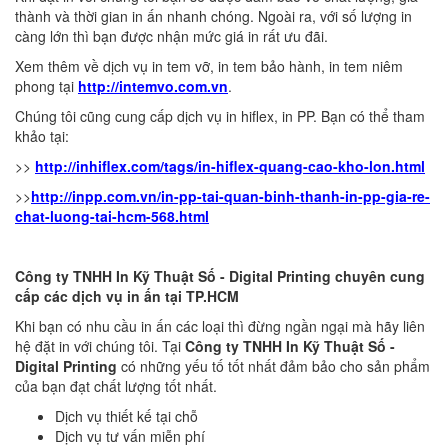
thành và thời gian in ấn nhanh chóng. Ngoài ra, với số lượng in
càng lớn thì bạn được nhận mức giá in rất ưu đãi.
Xem thêm về dịch vụ in tem vỡ, in tem bảo hành, in tem niêm
phong tại
http://intemvo.com.vn
.
Chúng tôi cũng cung cấp dịch vụ in hiflex, in PP. Bạn có thể tham
khảo tại:
>>
http://inhiflex.com/tags/in-hiflex-quang-cao-kho-lon.html
>>
http://inpp.com.vn/in-pp-tai-quan-binh-thanh-in-pp-gia-re-
chat-luong-tai-hcm-568.html
Công ty TNHH In Kỹ Thuật Số - Digital Printing chuyên cung
cấp các dịch vụ in ấn tại TP.HCM
Khi bạn có nhu cầu in ấn các loại thì đừng ngần ngại mà hãy liên
hệ đặt in với chúng tôi. Tại
Công ty TNHH In Kỹ Thuật Số -
Digital Printing
có những yếu tố tốt nhất đảm bảo cho sản phẩm
của bạn đạt chất lượng tốt nhất.
Dịch vụ thiết kế tại chỗ
Dịch vụ tư vấn miễn phí