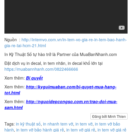
Nguồn :
http://intemvo.com.vn/in-tem-vo-gia-re-in-tem-bao-hanh-
gia-re-tai-hcm-21.html
In Kỹ Thuật Số tự hào trở là Partner của MuaBanNhanh.com
Đặt dịch vụ in decal, in tem nhãn, in decal khổ lớn tại
https://muabannhanh.com/0822466666
Xem thêm:
Bí quyết
Xem thêm:
http://kyguimuaban.com/bi-quyet-mua-hang-
tot.html
Xem thêm:
http://nguoidepcongso.com.vn/trao-doi-mua-
sam.html
Đăng bởi Minh Thien
Tags:
in kỹ thuật số
,
in nhanh tem vỡ
,
in tem vỡ
,
in tem vỡ bảo
hành
,
in tem vỡ bảo hành giá rẻ
,
in tem vỡ giá rẻ
,
in tem vỡ giá rẻ