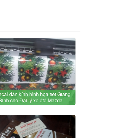
ecal dán kính hình họa tiết Giáng
Sinh cho Đại lý xe ôtô Mazda