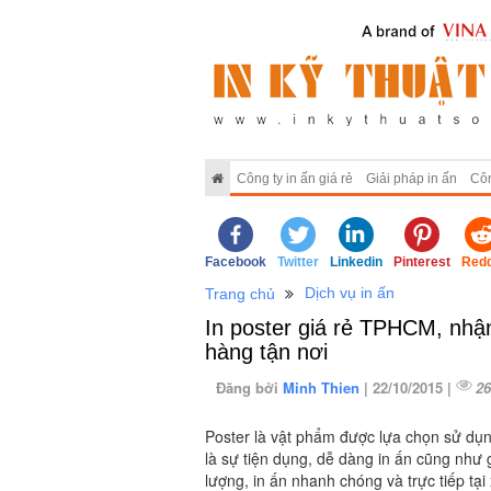
Công ty in ấn giá rẻ
Giải pháp in ấn
Côn
Facebook
Twitter
Linkedin
Pinterest
Redd
Dịch vụ in ấn
Trang chủ
In poster giá rẻ TPHCM, nhận
hàng tận nơi
Đăng bởi
Minh Thien
| 22/10/2015 |
26
Poster là vật phẩm được lựa chọn sử dụn
là sự tiện dụng, dễ dàng in ấn cũng như
lượng, in ấn nhanh chóng và trực tiếp tạ