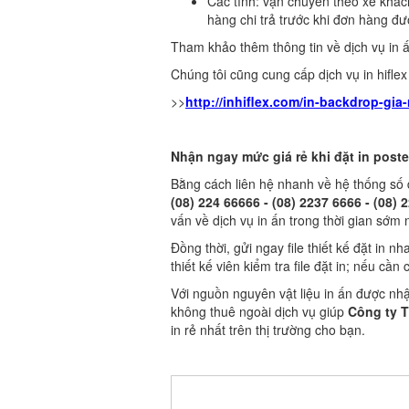
Các tỉnh: vận chuyển theo xe khá
hàng chi trả trước khi đơn hàng đư
Tham khảo thêm thông tin về dịch vụ in ấn
Chúng tôi cũng cung cấp dịch vụ in hifle
>>
http://inhiflex.com/in-backdrop-gia-
Nhận ngay mức giá rẻ khi đặt in poster
Bằng cách liên hệ nhanh về hệ thống số 
(08) 224 66666 - (08) 2237 6666 - (08) 
vấn về dịch vụ in ấn trong thời gian sớm 
Đồng thời, gửi ngay file thiết kế đặt in n
thiết kế viên kiểm tra file đặt in; nếu cầ
Với nguồn nguyên vật liệu in ấn được nhậ
không thuê ngoài dịch vụ giúp
Công ty T
in rẻ nhất trên thị trường cho bạn.