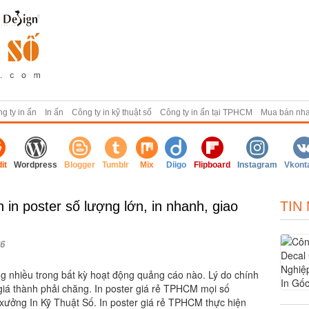
g ty in ấn
In ấn
Công ty in kỹ thuật số
Công ty in ấn tại TPHCM
Mua bán nh
it
Wordpress
Blogger
Tumblr
Mix
Diigo
Flipboard
Instagram
Vkont
 in poster số lượng lớn, in nhanh, giao
TIN
6
g nhiều trong bất kỳ hoạt động quảng cáo nào. Lý do chính
 giá thành phải chăng. In poster giá rẻ TPHCM mọi số
i xưởng In Kỹ Thuật Số. In poster giá rẻ TPHCM thực hiện