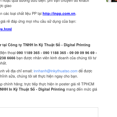
ch hoặc qua đường bưu điện: phí vận chuyển do khách
ợc giao
 các loại chất liệu PP tại
http://inpp.com.vn
.
x giá rẻ đáp ứng mọi nhu cầu sử dụng của bạn:
re.html
 tại Công ty TNHH In Kỹ Thuật Số - Digital Printing
điện thoại
090 1189 365 - 090 1188 365 - 09 09 09 96 69 -
2238 6666
bạn được nhân viên kinh doanh của chúng tôi tư
nhất.
hanh về địa chỉ email:
innhanh@inkythuatso.com
để được
n chỉnh sửa, chúng tôi sẽ thực hiện ngay cho bạn.
p chính hãng; trực tiếp thực hiện in poster giá rẻ TPHCM
NHH In Kỹ Thuật Số - Digital Printing
mang đến mức giá