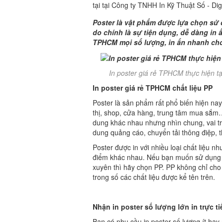
tại tại Công ty TNHH In Kỹ Thuật Số - Dig
Poster là vật phẩm được lựa chọn sử 
do chính là sự tiện dụng, dễ dàng in 
TPHCM mọi số lượng, in ấn nhanh chón
In poster giá rẻ TPHCM thực hiện tại
In poster giá rẻ TPHCM chất liệu PP
Poster là sản phẩm rất phổ biến hiện nay
thị, shop, cửa hàng, trung tâm mua sắm… 
dung khác nhau nhưng nhìn chung, vai t
dung quảng cáo, chuyển tải thông điệp, t
Poster được in với nhiều loại chất liệu nh
điểm khác nhau. Nếu bạn muốn sử dụng t
xuyên thì hãy chọn PP. PP không chỉ cho 
trong số các chất liệu được kể tên trên.
Nhận in poster số lượng lớn in trực ti
Bạn có nhu cầu in poster số lượng ít ha