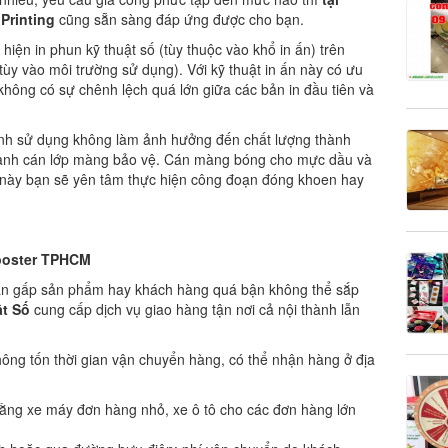
 Printing
cũng sẵn sàng đáp ứng được cho bạn.
 hiện in phun kỹ thuật số (tùy thuộc vào khổ in ấn) trên
y vào môi trường sử dụng). Với kỹ thuật in ấn này có ưu
không có sự chênh lệch quá lớn giữa các bản in đầu tiên và
ình sử dụng không làm ảnh hưởng đến chất lượng thành
ành cán lớp màng bảo vệ. Cán màng bóng cho mực dầu và
này bạn sẽ yên tâm thực hiện công đoạn đóng khoen hay
 poster TPHCM
cần gấp sản phẩm hay khách hàng quá bận không thể sắp
ật Số
cung cấp dịch vụ giao hàng tận nơi cả nội thành lẫn
hông tốn thời gian vận chuyển hàng, có thể nhận hàng ở địa
ằng xe máy đơn hàng nhỏ, xe ô tô cho các đơn hàng lớn