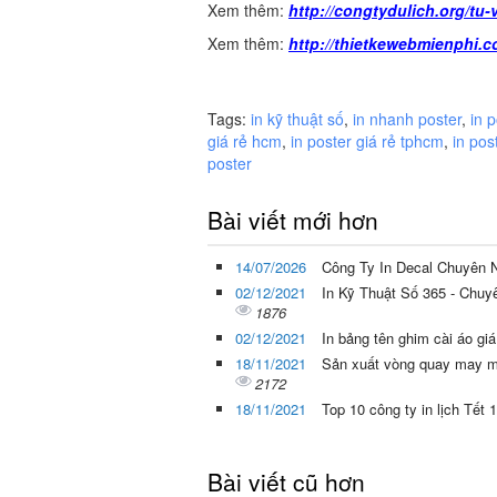
Xem thêm:
http://congtydulich.org/tu-
Xem thêm:
http://thietkewebmienphi.c
Tags:
in kỹ thuật số
,
in nhanh poster
,
in p
giá rẻ hcm
,
in poster giá rẻ tphcm
,
in pos
poster
Bài viết mới hơn
14/07/2026
Công Ty In Decal Chuyên 
02/12/2021
In Kỹ Thuật Số 365 - Chuyê
1876
02/12/2021
In bảng tên ghim cài áo giá
18/11/2021
Sản xuất vòng quay may m
2172
18/11/2021
Top 10 công ty in lịch Tết 1
Bài viết cũ hơn