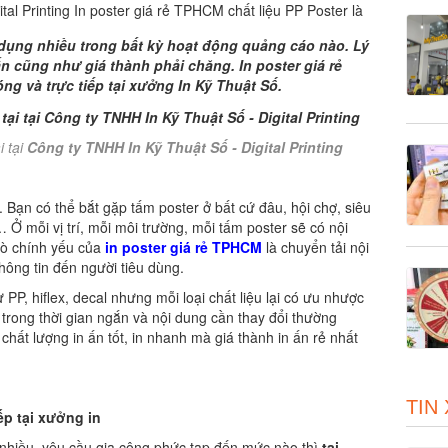
ital Printing In poster giá rẻ TPHCM chất liệu PP Poster là
dụng nhiều trong bất kỳ hoạt động quảng cáo nào. Lý
ấn cũng như giá thành phải chăng. In poster giá rẻ
g và trực tiếp tại xưởng In Kỹ Thuật Số.
 tại
Công ty TNHH In Kỹ Thuật Số - Digital Printing
. Bạn có thể bắt gặp tấm poster ở bất cứ đâu, hội chợ, siêu
Ở mỗi vị trí, mỗi môi trường, mỗi tấm poster sẽ có nội
rò chính yếu của
in poster giá rẻ TPHCM
là chuyển tải nội
hông tin đến người tiêu dùng.
ư PP, hiflex, decal nhưng mỗi loại chất liệu lại có ưu nhược
rong thời gian ngắn và nội dung cần thay đổi thường
chất lượng in ấn tốt, in nhanh mà giá thành in ấn rẻ nhất
TIN
ếp tại xưởng in
y nhiều, yêu cầu gia công phức tạp đến mức nào thì
tại