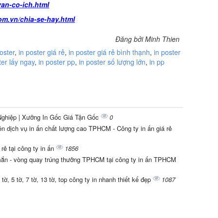
van-co-ich.html
om.vn/chia-se-hay.html
Đăng bởi Minh Thien
oster
,
in poster giá rẻ
,
in poster giá rẻ bình thạnh
,
in poster
ter lấy ngay
,
in poster pp
,
in poster số lượng lớn
,
in pp
Nghiệp | Xưởng In Gốc Giá Tận Gốc
0
n dịch vụ in ấn chất lượng cao TPHCM - Công ty in ấn giá rẻ
 rẻ tại công ty in ấn
1856
ắn - vòng quay trúng thưởng TPHCM tại công ty in ấn TPHCM
 tờ, 5 tờ, 7 tờ, 13 tờ, top công ty in nhanh thiết kế đẹp
1087