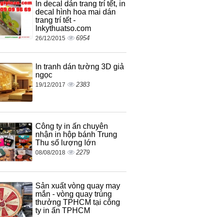
In decal dán trang trí tết, in
decal hình hoa mai dán
trang trí tết -
Inkythuatso.com
6954
26/12/2015
In tranh dán tường 3D giả
ngọc
2383
19/12/2017
Công ty in ấn chuyên
nhận in hộp bánh Trung
Thu số lượng lớn
2279
08/08/2018
Sản xuất vòng quay may
mắn - vòng quay trúng
thưởng TPHCM tại công
ty in ấn TPHCM