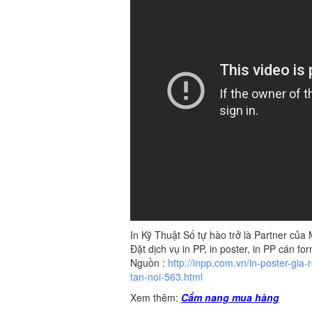
In Kỹ Thuật Số tự hào trở là Partner c
Đặt dịch vụ in PP, in poster, in PP cán for
Nguồn :
http://inpp.com.vn/in-poster-gia
tan-noi-563.html
Xem thêm:
Cẩm nang mua hàng