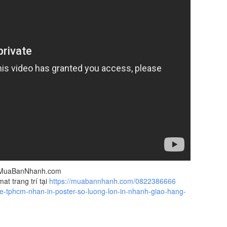
ủa MuaBanNhanh.com
mat trang trí tại
https://muabannhanh.com/0822386666
-re-tphcm-nhan-in-poster-so-luong-lon-in-nhanh-giao-hang-