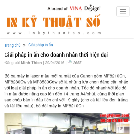
Toggl
navig
Giải pháp in ấn
Trang chủ
Giải pháp in ấn cho doanh nhân thời hiện đại
Đăng bởi
Minh Thien
| 29/04/2016 |
2655
Bộ ba máy in laser màu mới ra mắt của Canon gồm MF8210Cn,
MF8280Cw và MF8580Cdw sẽ là những lựa chọn đáng cân nhắc
với loạt giải pháp in ấn cho doanh nhân. Tốc độ nhanhVới tốc độ
in màu được nâng cao lên đến 14 trang A4/phút, cùng thời gian
sao chép bản in đầu tiên chỉ với 19 giây (cho cả tài liệu đen trắng
và tài liệu màu), bộ đôi máy in MF8210Cn