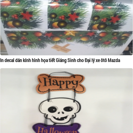
In decal dán kính hình họa tiết Giáng Sinh cho Đại lý xe ôtô Mazda