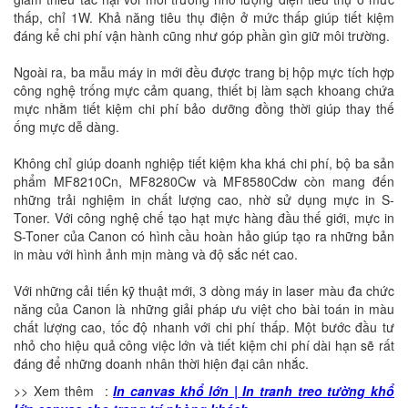
thấp, chỉ 1W. Khả năng tiêu thụ điện ở mức thấp giúp tiết kiệm
đáng kể chi phí vận hành cũng như góp phần gìn giữ môi trường.
Ngoài ra, ba mẫu máy in mới đều được trang bị hộp mực tích hợp
công nghệ trống mực cảm quang, thiết bị làm sạch khoang chứa
mực nhằm tiết kiệm chi phí bảo dưỡng đồng thời giúp thay thế
ống mực dễ dàng.
Không chỉ giúp doanh nghiệp tiết kiệm kha khá chi phí, bộ ba sản
phẩm MF8210Cn, MF8280Cw và MF8580Cdw còn mang đến
những trải nghiệm in chất lượng cao, nhờ sử dụng mực in S-
Toner. Với công nghệ chế tạo hạt mực hàng đầu thế giới, mực in
S-Toner của Canon có hình cầu hoàn hảo giúp tạo ra những bản
in màu với hình ảnh mịn màng và độ sắc nét cao.
Với những cải tiến kỹ thuật mới, 3 dòng máy in laser màu đa chức
năng của Canon là những giải pháp ưu việt cho bài toán in màu
chất lượng cao, tốc độ nhanh với chi phí thấp. Một bước đầu tư
nhỏ cho hiệu quả công việc lớn và tiết kiệm chi phí dài hạn sẽ rất
đáng để những doanh nhân thời hiện đại cân nhắc.
>> Xem thêm :
In canvas khổ lớn | In tranh treo tường khổ