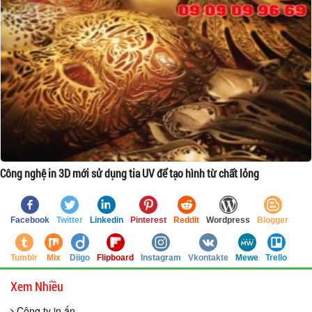
Công nghệ in 3D mới sử dụng tia UV để tạo hình từ chất lỏng
Facebook
Twitter
Linkedin
Pinterest
Reddit
Wordpress
Blogger
Tumblr
Mix
Diigo
Flipboard
Instagram
Vkontakte
Mewe
Trello
Xem Nhiều
Công ty in ấn