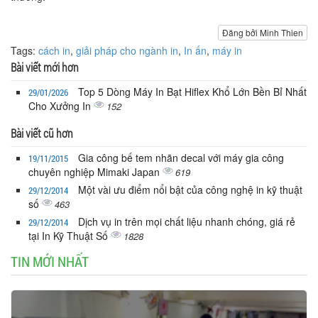
Đăng bởi Minh Thien
Tags:
cách in
,
giải pháp cho ngành in
,
In ấn
,
máy in
Bài viết mới hơn
Top 5 Dòng Máy In Bạt Hiflex Khổ Lớn Bền Bỉ Nhất
29/01/2026
Cho Xưởng In
152
Bài viết cũ hơn
Gia công bế tem nhãn decal với máy gia công
19/11/2015
chuyên nghiệp Mimaki Japan
619
Một vài ưu điểm nổi bật của công nghệ in kỹ thuật
29/12/2014
số
463
Dịch vụ in trên mọi chất liệu nhanh chóng, giá rẻ
29/12/2014
tại In Kỹ Thuật Số
1828
TIN MỚI NHẤT