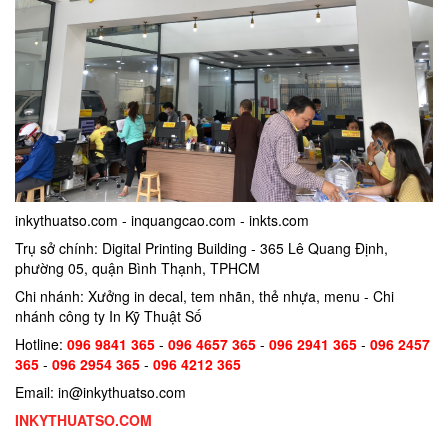
inkythuatso.com - inquangcao.com - inkts.com
Trụ sở chính: Digital Printing Building - 365 Lê Quang Định,
phường 05, quận Bình Thạnh, TPHCM
Chi nhánh: Xưởng in decal, tem nhãn, thẻ nhựa, menu - Chi
nhánh công ty In Kỹ Thuật Số
Hotline:
096 9841 365
-
096 4657 365
-
096 2941 365
-
096 2457
365
-
096 2954 365
-
096 4212 365
Email: in@inkythuatso.com
INKYTHUATSO.COM