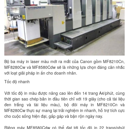
Bộ ba máy in laser màu mới ra mắt của Canon gồm MF8210Cn,
MF8280Cw và MF8580Cdw sẽ là những lựa chọn đáng cân nhắc
với loạt giải pháp in ấn cho doanh nhân.
Tốc độ nhanh
Với tốc độ in màu được nâng cao lên đến 14 trang A4/phút, cùng
thời gian sao chép bản in đầu tiên chỉ với 19 giây (cho cả tài liệu
đen trắng và tài liệu màu), bộ đôi máy in MF8210Cn và
MF8280Cw thực sự mang lại trải nghiệm in nhanh, hỗ trợ tích cực
cho cuộc sống hiện đại, gấp gáp và bận rộn ngày nay.
Riêng máy MF8580Cdw có thể đạt tới tốc độ in 22 trang/phút