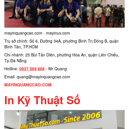
mayinquangcao.com - mayinuv.com
Trụ sở chính: Số 6, Đường 34A, phường Bình Trị Đông B, quận
Bình Tân, TP.HCM
Chi nhánh: 25 Bùi Tấn Diên, phường Hòa An, quận Liên Chiểu,
Tp.Đà Nẵng
Hotline:
0937 569 868
- Mr Quang
Email: quang@mayinquangcao.com
MAYINQUANGCAO.COM
In Kỹ Thuật Số