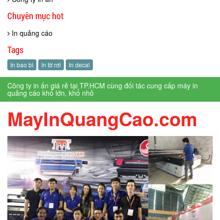
Chuyên mục hot
In quảng cáo
Tags
In bao bì
In tờ rơi
In decal
Công ty in ấn giá rẻ tại TP.HCM cùng đối tác cung cấp máy in
quảng cáo khổ lớn, khổ nhỏ
MayInQuangCao.com