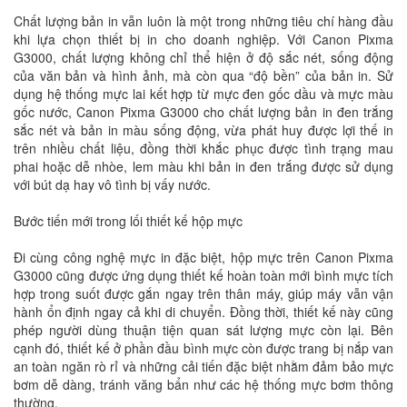
Chất lượng bản in vẫn luôn là một trong những tiêu chí hàng đầu
khi lựa chọn thiết bị in cho doanh nghiệp. Với Canon Pixma
G3000, chất lượng không chỉ thể hiện ở độ sắc nét, sống động
của văn bản và hình ảnh, mà còn qua “độ bền” của bản in. Sử
dụng hệ thống mực lai kết hợp từ mực đen gốc dầu và mực màu
gốc nước, Canon Pixma G3000 cho chất lượng bản in đen trắng
sắc nét và bản in màu sống động, vừa phát huy được lợi thế in
trên nhiều chất liệu, đồng thời khắc phục được tình trạng mau
phai hoặc dễ nhòe, lem màu khi bản in đen trắng được sử dụng
với bút dạ hay vô tình bị vấy nước.
Bước tiến mới trong lối thiết kế hộp mực
Đi cùng công nghệ mực in đặc biệt, hộp mực trên Canon Pixma
G3000 cũng được ứng dụng thiết kế hoàn toàn mới bình mực tích
hợp trong suốt được gắn ngay trên thân máy, giúp máy vẫn vận
hành ổn định ngay cả khi di chuyển. Đồng thời, thiết kế này cũng
phép người dùng thuận tiện quan sát lượng mực còn lại. Bên
cạnh đó, thiết kế ở phần đầu bình mực còn được trang bị nắp van
an toàn ngăn rò rỉ và những cải tiến đặc biệt nhằm đảm bảo mực
bơm dễ dàng, tránh văng bẩn như các hệ thống mực bơm thông
thường.