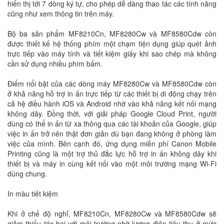
hiển thị tới 7 dòng ký tự, cho phép dễ dàng thao tác các tính năng
cũng như xem thông tin trên máy.
Bộ ba sản phẩm MF8210Cn, MF8280Cw và MF8580Cdw còn
được thiết kế hệ thống phím một chạm tiện dụng giúp quét ảnh
trực tiếp vào máy tính và tiết kiệm giấy khi sao chép mà không
cần sử dụng nhiều phím bấm.
Điểm nổi bật của các dòng máy MF8280Cw và MF8580Cdw còn
ở khả năng hỗ trợ in ấn trực tiếp từ các thiết bị di động chạy trên
cả hệ điều hành iOS và Android nhờ vào khả năng kết nối mạng
không dây. Đồng thời, với giải pháp Google Cloud Print, người
dùng có thể in ấn từ xa thông qua các tài khoản của Google, giúp
việc in ấn trở nên thật đơn giản dù bạn đang không ở phòng làm
việc của mình. Bên cạnh đó, ứng dụng miễn phí Canon Mobile
Printing cũng là một trợ thủ đắc lực hỗ trợ in ấn không dây khi
thiết bị và máy in cùng kết nối vào một môi trường mạng Wi-Fi
dùng chung.
In màu tiết kiệm
Khi ở chế độ nghỉ, MF8210Cn, MF8280Cw và MF8580Cdw sẽ
giảm thiểu tác hại với môi trường nhờ lượng điện tiêu thụ ở mức