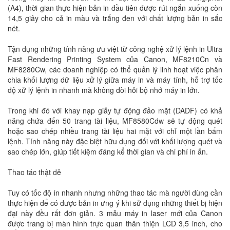
(A4), thời gian thực hiện bản in đầu tiên được rút ngắn xuống còn
14,5 giây cho cả in màu và trắng đen với chất lượng bản in sắc
nét.
Tận dụng những tính năng ưu việt từ công nghệ xử lý lệnh in Ultra
Fast Rendering Printing System của Canon, MF8210Cn và
MF8280Cw, các doanh nghiệp có thể quản lý linh hoạt việc phân
chia khối lượng dữ liệu xử lý giữa máy in và máy tính, hỗ trợ tốc
độ xử lý lệnh in nhanh mà không đòi hỏi bộ nhớ máy in lớn.
Trong khi đó với khay nạp giấy tự động đảo mặt (DADF) có khả
năng chứa đến 50 trang tài liệu, MF8580Cdw sẽ tự động quét
hoặc sao chép nhiều trang tài liệu hai mặt với chỉ một lần bấm
lệnh. Tính năng này đặc biệt hữu dụng đối với khối lượng quét và
sao chép lớn, giúp tiết kiệm đáng kể thời gian và chi phí in ấn.
Thao tác thật dễ
Tuy có tốc độ in nhanh nhưng những thao tác mà người dùng cần
thực hiện để có được bản in ưng ý khi sử dụng những thiết bị hiện
đại này đều rất đơn giản. 3 mẫu máy in laser mới của Canon
được trang bị màn hình trực quan thân thiện LCD 3,5 inch, cho