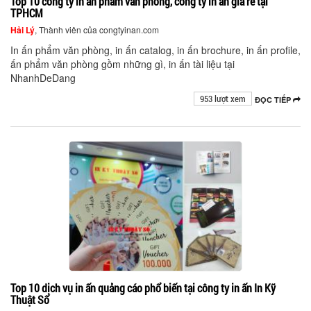
Top 10 công ty in ấn phẩm văn phòng, công ty in ấn giá rẻ tại
TPHCM
Hải Lý
, Thành viên của congtyinan.com
In ấn phẩm văn phòng, in ấn catalog, in ấn brochure, in ấn profile,
ấn phẩm văn phòng gồm những gì, in ấn tài liệu tại
NhanhDeDang
953 lượt xem
ĐỌC TIẾP
Top 10 dịch vụ in ấn quảng cáo phổ biến tại công ty in ấn In Kỹ
Thuật Số