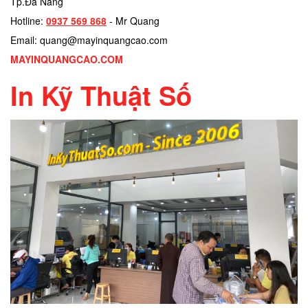
Tp.Đà Nẵng
Hotline:
0937 569 868
- Mr Quang
Email: quang@mayinquangcao.com
MAYINQUANGCAO.COM
In Kỹ Thuật Số