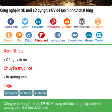
Công nghệ in 3D mới sử dụng tia UV để tạo hình từ chất lỏng
Facebook
Twitter
Linkedin
Pinterest
Reddit
Wordpress
Blogger
Tumblr
Mix
Diigo
Flipboard
Instagram
Vkontakte
Mewe
Trello
Xem Nhiều
Công ty in ấn
Chuyên mục hot
In quảng cáo
Tags
In bao bì
In tờ rơi
In decal
Công ty in ấn giá rẻ tại TP.HCM cùng đối tác cung cấp máy in
quảng cáo khổ lớn, khổ nhỏ